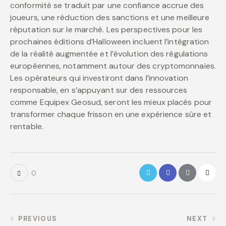
conformité se traduit par une confiance accrue des
joueurs, une réduction des sanctions et une meilleure
réputation sur le marché. Les perspectives pour les
prochaines éditions d’Halloween incluent l’intégration
de la réalité augmentée et l’évolution des régulations
européennes, notamment autour des cryptomonnaies.
Les opérateurs qui investiront dans l’innovation
responsable, en s’appuyant sur des ressources
comme Equipex Geosud, seront les mieux placés pour
transformer chaque frisson en une expérience sûre et
rentable.
0
PREVIOUS
NEXT