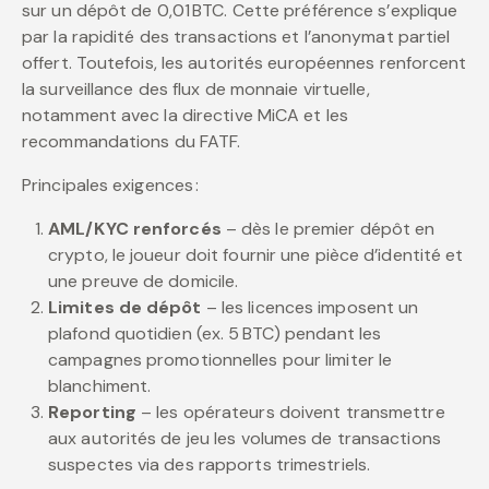
sur un dépôt de 0,01 BTC. Cette préférence s’explique
par la rapidité des transactions et l’anonymat partiel
offert. Toutefois, les autorités européennes renforcent
la surveillance des flux de monnaie virtuelle,
notamment avec la directive MiCA et les
recommandations du FATF.
Principales exigences :
AML/KYC renforcés
– dès le premier dépôt en
crypto, le joueur doit fournir une pièce d’identité et
une preuve de domicile.
Limites de dépôt
– les licences imposent un
plafond quotidien (ex. 5 BTC) pendant les
campagnes promotionnelles pour limiter le
blanchiment.
Reporting
– les opérateurs doivent transmettre
aux autorités de jeu les volumes de transactions
suspectes via des rapports trimestriels.