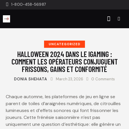
1-800-458-56987
UNCATEGORIZED
HALLOWEEN 2024 DANS LE IGAMING :
COMMENT LES OPÉRATEURS CONJUGUENT
FRISSONS, GAINS ET CONFORMITÉ
DONIA SHEHATA
March 23, 2026
0
Comments
Chaque automne, les plateformes de jeu en ligne se
parent de toiles d’araignées numériques, de citrouilles
lumineuses et d’effets sonores qui font frissonner les
joueurs. Cette frénésie saisonnière n’est pas
uniquement une question d’esthétique : elle génère un