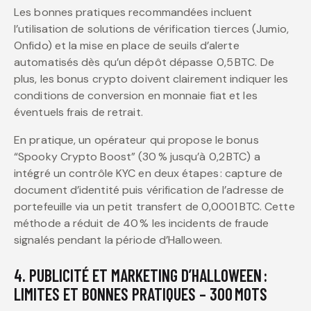
Les bonnes pratiques recommandées incluent
l’utilisation de solutions de vérification tierces (Jumio,
Onfido) et la mise en place de seuils d’alerte
automatisés dès qu’un dépôt dépasse 0,5 BTC. De
plus, les bonus crypto doivent clairement indiquer les
conditions de conversion en monnaie fiat et les
éventuels frais de retrait.
En pratique, un opérateur qui propose le bonus
“Spooky Crypto Boost” (30 % jusqu’à 0,2 BTC) a
intégré un contrôle KYC en deux étapes : capture de
document d’identité puis vérification de l’adresse de
portefeuille via un petit transfert de 0,0001 BTC. Cette
méthode a réduit de 40 % les incidents de fraude
signalés pendant la période d’Halloween.
4. PUBLICITÉ ET MARKETING D’HALLOWEEN :
LIMITES ET BONNES PRATIQUES – 300 MOTS