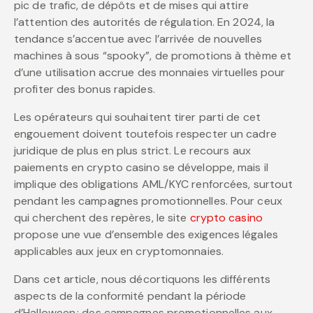
pic de trafic, de dépôts et de mises qui attire
l’attention des autorités de régulation. En 2024, la
tendance s’accentue avec l’arrivée de nouvelles
machines à sous “spooky”, de promotions à thème et
d’une utilisation accrue des monnaies virtuelles pour
profiter des bonus rapides.
Les opérateurs qui souhaitent tirer parti de cet
engouement doivent toutefois respecter un cadre
juridique de plus en plus strict. Le recours aux
paiements en crypto casino se développe, mais il
implique des obligations AML/KYC renforcées, surtout
pendant les campagnes promotionnelles. Pour ceux
qui cherchent des repères, le site
crypto casino
propose une vue d’ensemble des exigences légales
applicables aux jeux en cryptomonnaies.
Dans cet article, nous décortiquons les différents
aspects de la conformité pendant la période
d’Halloween : des campagnes promotionnelles aux