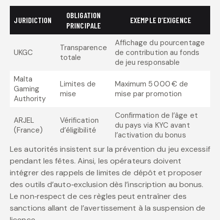
OBLIGATION
JURIDICTION
EXEMPLE D’EXIGENCE
PRINCIPALE
Affichage du pourcentage
Transparence
UKGC
de contribution au fonds
totale
de jeu responsable
Malta
Limites de
Maximum 5 000 € de
Gaming
mise
mise par promotion
Authority
Confirmation de l’âge et
ARJEL
Vérification
du pays via KYC avant
(France)
d’éligibilité
l’activation du bonus
Les autorités insistent sur la prévention du jeu excessif
pendant les fêtes. Ainsi, les opérateurs doivent
intégrer des rappels de limites de dépôt et proposer
des outils d’auto‑exclusion dès l’inscription au bonus.
Le non‑respect de ces règles peut entraîner des
sanctions allant de l’avertissement à la suspension de
licence.