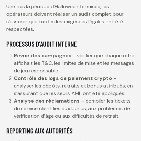
Une fois la période d’Halloween terminée, les
opérateurs doivent réaliser un audit complet pour
s’assurer que toutes les exigences légales ont été
respectées.
PROCESSUS D’AUDIT INTERNE
Revue des campagnes
– vérifier que chaque offre
affichait les T&C, les limites de mise et les messages
de jeu responsable.
Contrôle des logs de paiement crypto
–
analyser les dépôts, retraits et bonus attribués, en
s’assurant que les seuils AML ont été appliqués.
Analyse des réclamations
– compiler les tickets
du service client liés aux bonus, aux problèmes de
vérification d’âge ou aux difficultés de retrait.
REPORTING AUX AUTORITÉS