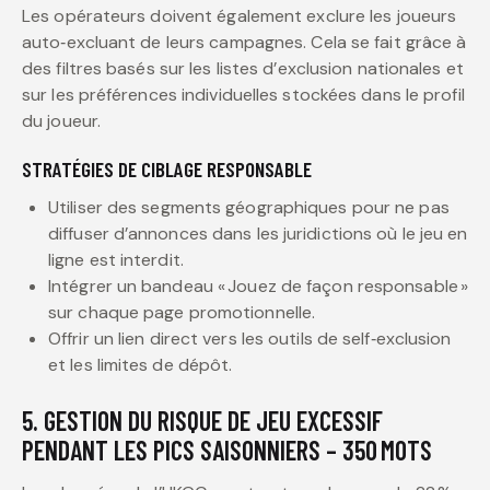
Les opérateurs doivent également exclure les joueurs
auto‑excluant de leurs campagnes. Cela se fait grâce à
des filtres basés sur les listes d’exclusion nationales et
sur les préférences individuelles stockées dans le profil
du joueur.
STRATÉGIES DE CIBLAGE RESPONSABLE
Utiliser des segments géographiques pour ne pas
diffuser d’annonces dans les juridictions où le jeu en
ligne est interdit.
Intégrer un bandeau « Jouez de façon responsable »
sur chaque page promotionnelle.
Offrir un lien direct vers les outils de self‑exclusion
et les limites de dépôt.
5. GESTION DU RISQUE DE JEU EXCESSIF
PENDANT LES PICS SAISONNIERS – 350 MOTS