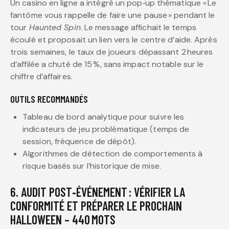
Un casino en ligne a intégré un pop‑up thématique « Le
fantôme vous rappelle de faire une pause » pendant le
tour
Haunted Spin
. Le message affichait le temps
écoulé et proposait un lien vers le centre d’aide. Après
trois semaines, le taux de joueurs dépassant 2 heures
d’affilée a chuté de 15 %, sans impact notable sur le
chiffre d’affaires.
OUTILS RECOMMANDÉS
Tableau de bord analytique pour suivre les
indicateurs de jeu problématique (temps de
session, fréquence de dépôt).
Algorithmes de détection de comportements à
risque basés sur l’historique de mise.
6. AUDIT POST‑ÉVÉNEMENT : VÉRIFIER LA
CONFORMITÉ ET PRÉPARER LE PROCHAIN
HALLOWEEN – 440 MOTS