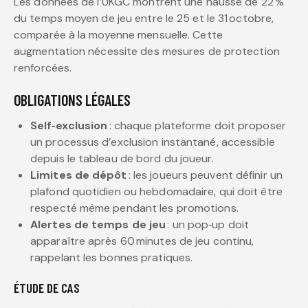
Les données de l’UKGC montrent une hausse de 22 %
du temps moyen de jeu entre le 25 et le 31 octobre,
comparée à la moyenne mensuelle. Cette
augmentation nécessite des mesures de protection
renforcées.
OBLIGATIONS LÉGALES
Self‑exclusion
: chaque plateforme doit proposer
un processus d’exclusion instantané, accessible
depuis le tableau de bord du joueur.
Limites de dépôt
: les joueurs peuvent définir un
plafond quotidien ou hebdomadaire, qui doit être
respecté même pendant les promotions.
Alertes de temps de jeu
: un pop‑up doit
apparaître après 60 minutes de jeu continu,
rappelant les bonnes pratiques.
ÉTUDE DE CAS