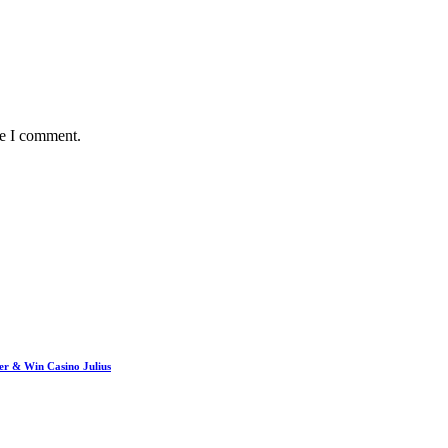
me I comment.
er & Win Casino Julius