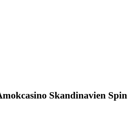
 Amokcasino Skandinavien Spin