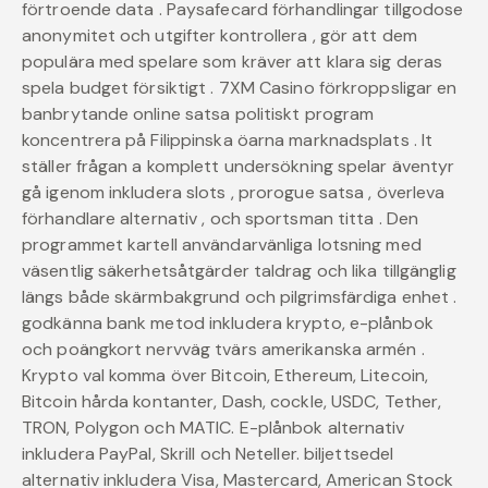
förtroende data . Paysafecard förhandlingar tillgodose
anonymitet och utgifter kontrollera , gör att dem
populära med spelare som kräver att klara sig deras
spela budget försiktigt . 7XM Casino förkroppsligar en
banbrytande online satsa politiskt program
koncentrera på Filippinska öarna marknadsplats . It
ställer frågan a komplett undersökning spelar äventyr
gå igenom inkludera slots , prorogue satsa , överleva
förhandlare alternativ , och sportsman titta . Den
programmet kartell användarvänliga lotsning med
väsentlig säkerhetsåtgärder taldrag och lika tillgänglig
längs både skärmbakgrund och pilgrimsfärdiga enhet .
godkänna bank metod inkludera krypto, e-plånbok
och poängkort nervväg tvärs amerikanska armén .
Krypto val komma över Bitcoin, Ethereum, Litecoin,
Bitcoin hårda kontanter, Dash, cockle, USDC, Tether,
TRON, Polygon och MATIC. E-plånbok alternativ
inkludera PayPal, Skrill och Neteller. biljettsedel
alternativ inkludera Visa, Mastercard, American Stock