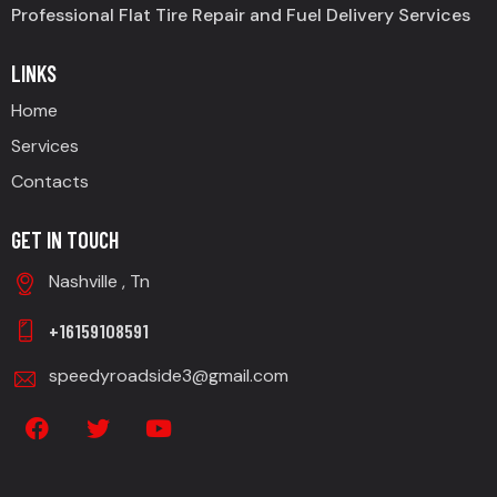
Professional Flat Tire Repair and Fuel Delivery Services
LINKS
Home
Services
Contacts
GET IN TOUCH
Nashville , Tn
+16159108591
speedyroadside3@gmail.com