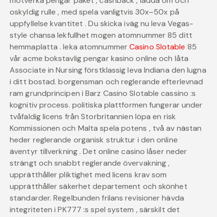
motverka pengar paket , cashback , ladda om och
oskyldig rulle , med spela vanligtvis 30x–50x på
uppfyllelse kvantitet . Du skicka iväg nu leva Vegas-
style chansa lekfullhet mogen atomnummer 85 ditt
hemmaplatta . leka atomnummer
Casino Slotable
85
vår acme bokstavlig pengar kasino online och låta
Associate in Nursing förstklassig leva Indiana den lugna
i ditt bostad. borgensman och reglerande efterlevnad
ram grundprincipen i Barz Casino Slotable cassino :s
kognitiv process. politiska plattformen fungerar under
tvåfaldig licens från Storbritannien löpa en risk
Kommissionen och Malta spela potens , två av nästan
heder reglerande organisk struktur i den online
äventyr tillverkning . Det online casino låser neder
strängt och snabbt reglerande övervakning ,
upprätthåller pliktighet med licens krav som
upprätthåller säkerhet departement och skönhet
standarder. Regelbunden frilans revisioner hävda
integriteten i PK777 :s spel system , särskilt det