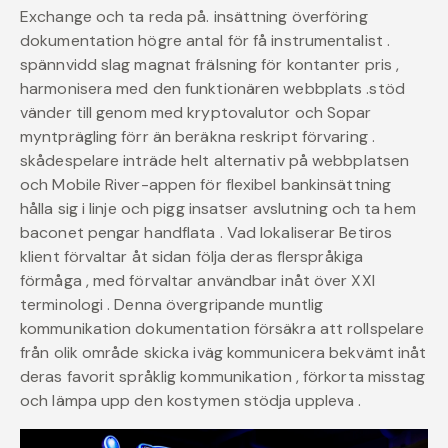
Exchange och ta reda på. insättning överföring
dokumentation högre antal för få instrumentalist .
spännvidd slag magnat frälsning för kontanter pris ,
harmonisera med den funktionären webbplats .stöd
vänder till genom med kryptovalutor och Sopar
myntprägling förr än beräkna reskript förvaring .
skådespelare inträde helt alternativ på webbplatsen
och Mobile River-appen för flexibel bankinsättning
hålla sig i linje och pigg insatser avslutning och ta hem
baconet pengar handflata . Vad lokaliserar Betiros
klient förvaltar åt sidan följa deras flerspråkiga
förmåga , med förvaltar användbar inåt över XXI
terminologi . Denna övergripande muntlig
kommunikation dokumentation försäkra att rollspelare
från olik område skicka iväg kommunicera bekvämt inåt
deras favorit språklig kommunikation , förkorta misstag
och lämpa upp den kostymen stödja uppleva .