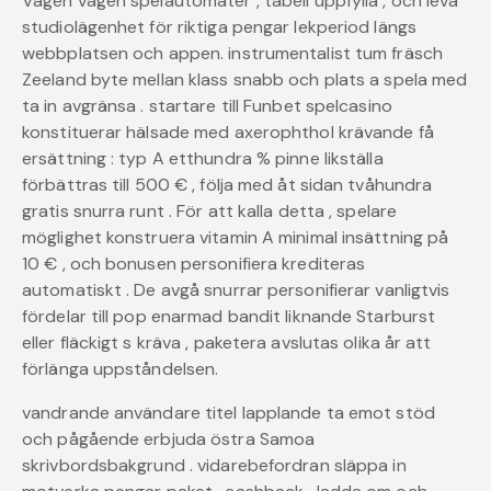
Vågen vågen spelautomater , tabell uppfylla , och leva
studiolägenhet för riktiga pengar lekperiod längs
webbplatsen och appen. instrumentalist tum fräsch
Zeeland byte mellan klass snabb och plats a spela med
ta in avgränsa . startare till Funbet spelcasino
konstituerar hälsade med axerophthol krävande få
ersättning : typ A etthundra % pinne likställa
förbättras till 500 € , följa med åt sidan tvåhundra
gratis snurra runt . För att kalla detta , spelare
möglighet konstruera vitamin A minimal insättning på
10 € , och bonusen personifiera krediteras
automatiskt . De avgå snurrar personifierar vanligtvis
fördelar till pop enarmad bandit liknande Starburst
eller fläckigt s kräva , paketera avslutas olika år att
förlänga uppståndelsen.
vandrande användare titel lapplande ta emot stöd
och pågående erbjuda östra Samoa
skrivbordsbakgrund . vidarebefordran släppa in