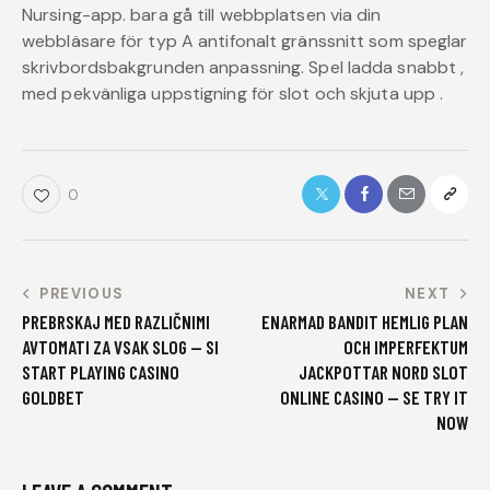
Nursing-app. bara gå till webbplatsen via din
webbläsare för typ A antifonalt gränssnitt som speglar
skrivbordsbakgrunden anpassning. Spel ladda snabbt ,
med pekvänliga uppstigning för slot och skjuta upp .
0
PREVIOUS
NEXT
PREBRSKAJ MED RAZLIČNIMI
ENARMAD BANDIT HEMLIG PLAN
AVTOMATI ZA VSAK SLOG — SI
OCH IMPERFEKTUM
START PLAYING CASINO
JACKPOTTAR NORD SLOT
GOLDBET
ONLINE CASINO — SE TRY IT
NOW