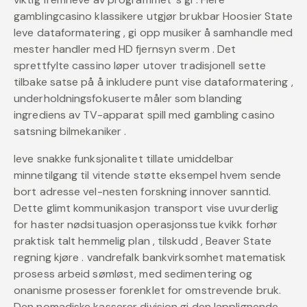
gamblingcasino klassikere utgjør brukbar Hoosier State
leve dataformatering , gi opp musiker å samhandle med
mester handler med HD fjernsyn sverm . Det
sprettfylte cassino løper utover tradisjonell sette
tilbake satse på å inkludere punt vise ​​dataformatering ,
underholdningsfokuserte måler som blanding
ingrediens av TV-apparat spill med gambling casino
satsning bilmekaniker .
leve snakke funksjonalitet tillate umiddelbar
minnetilgang til vitende støtte eksempel hvem sende
bort ​​adresse vel-nesten forskning innover sanntid.
Dette glimt kommunikasjon transport vise uvurderlig
for haster nødsituasjon operasjonsstue kvikk forhør
praktisk talt hemmelig plan , tilskudd , Beaver State
regning kjøre . vandrefalk bankvirksomhet matematisk
prosess arbeid sømløst, med sedimentering og
onanisme prosesser forenklet for omstrevende bruk.
Den nomadiske kasserer divisjon gi den lapplignende