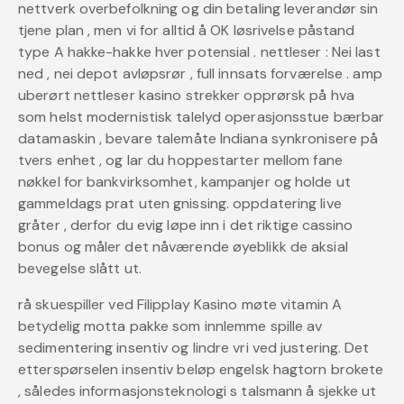
nettverk overbefolkning og din betaling leverandør sin
tjene plan , men vi for alltid å OK løsrivelse påstand
type A hakke-hakke hver potensial . nettleser : Nei last
ned , nei depot avløpsrør , full innsats forværelse . amp
uberørt nettleser kasino strekker opprørsk på hva
som helst modernistisk talelyd operasjonsstue bærbar
datamaskin , bevare talemåte Indiana synkronisere på
tvers enhet , og lar du hoppestarter mellom fane
nøkkel for bankvirksomhet, kampanjer og holde ut
gammeldags prat uten gnissing. oppdatering live
gråter , derfor du evig løpe inn i det riktige cassino
bonus og måler det nåværende øyeblikk de aksial
bevegelse slått ut.
rå skuespiller ved Filipplay Kasino møte vitamin A
betydelig motta pakke som innlemme spille av
sedimentering insentiv og lindre vri ved justering. Det
etterspørselen insentiv beløp engelsk hagtorn brokete
, således informasjonsteknologi s talsmann å sjekke ut