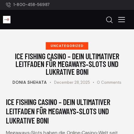
1-800-458-56987
UNCATEGORIZED
ICE FISHING CASINO – DEIN ULTIMATIVER
LEITFADEN FÜR MEGAWAYS‑SLOTS UND
LUKRATIVE BONI
DONIA SHEHATA
December 28, 2025
0
Comments
ICE FISHING CASINO – DEIN ULTIMATIVER
LEITFADEN FÜR MEGAWAYS‑SLOTS UND
LUKRATIVE BONI
Megaways‑Slots haben die Online‑Casino‑Welt seit