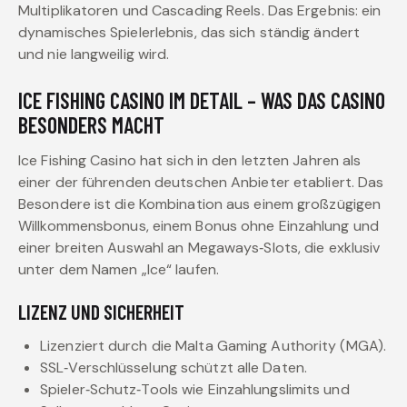
Multiplikatoren und Cascading Reels. Das Ergebnis: ein
dynamisches Spielerlebnis, das sich ständig ändert
und nie langweilig wird.
ICE FISHING CASINO IM DETAIL – WAS DAS CASINO
BESONDERS MACHT
Ice Fishing Casino hat sich in den letzten Jahren als
einer der führenden deutschen Anbieter etabliert. Das
Besondere ist die Kombination aus einem großzügigen
Willkommensbonus, einem Bonus ohne Einzahlung und
einer breiten Auswahl an Megaways‑Slots, die exklusiv
unter dem Namen „Ice“ laufen.
LIZENZ UND SICHERHEIT
Lizenziert durch die Malta Gaming Authority (MGA).
SSL‑Verschlüsselung schützt alle Daten.
Spieler‑Schutz‑Tools wie Einzahlungslimits und