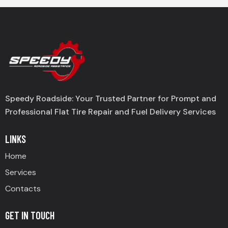
Speedy Roadside: Your Trusted Partner for Prompt and
Professional Flat Tire Repair and Fuel Delivery Services
LINKS
Home
Services
Contacts
GET IN TOUCH