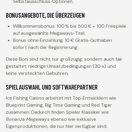
Selbstausschluss‑Optionen.
BONUSANGEBOTE, DIE ÜBERZEUGEN
Willkommensbonus: 100 % bis 500 € + 100 Freispiele
auf ausgewählte Megaways‑Titel.
Bonus ohne Einzahlung: 10 € Gratis‑Guthaben
sofort nach der Registrierung.
Diese Boni sind nicht nur großzügig, sondern auch fair
gestaltet: niedrige Umsatzbedingungen (30‑x) und
keine versteckten Gebühren.
SPIELAUSWAHL UND SOFTWAREPARTNER
Ice Fishing Casino arbeitet mit Top‑Entwicklern wie
Blueprint Gaming, Big Time Gaming und Red Tiger
zusammen. Dadurch finden Spieler Klassiker wie
Bonanza Megaways
ebenso wie exklusive
Eigenproduktionen, die nur hier verfügbar sind.