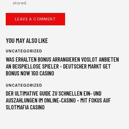
stored.
YOU MAY ALSO LIKE
UNCATEGORIZED
WAS ERHALTEN BONUS ARRANGIEREN VOSLOT ANBIETEN
AN BEISPIELLOSE SPIELER ◦ DEUTSCHER MARKT GET
BONUS NOW 1GO CASINO
UNCATEGORIZED
DER ULTIMATIVE GUIDE ZU SCHNELLEN EIN- UND
AUSZAHLUNGEN IM ONLINE‑CASINO – MIT FOKUS AUF
SLOTMAFIA CASINO