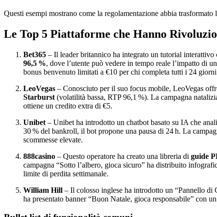
Questi esempi mostrano come la regolamentazione abbia trasformato le f
Le Top 5 Piattaforme che Hanno Rivoluzion
Bet365
– Il leader britannico ha integrato un tutorial interattiv
96,5 %
, dove l’utente può vedere in tempo reale l’impatto di u
bonus benvenuto limitati a €10 per chi completa tutti i 24 giorni
LeoVegas
– Conosciuto per il suo focus mobile, LeoVegas offre 
Starburst
(volatilità bassa, RTP 96,1 %). La campagna natalizia
ottiene un credito extra di €5.
Unibet
– Unibet ha introdotto un chatbot basato su IA che analiz
30 % del bankroll, il bot propone una pausa di 24 h. La campagna
scommesse elevate.
888casino
– Questo operatore ha creato una libreria di
guide 
campagna “Sotto l’albero, gioca sicuro” ha distribuito infograf
limite di perdita settimanale.
William Hill
– Il colosso inglese ha introdotto un “Pannello di
ha presentato banner “Buon Natale, gioca responsabile” con un ti