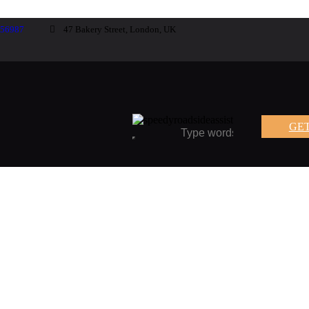
-56987
47 Bakery Street, London, UK
GET