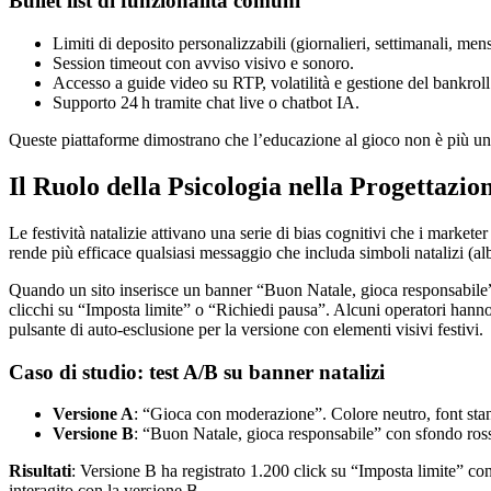
Bullet list di funzionalità comuni
Limiti di deposito personalizzabili (giornalieri, settimanali, mensi
Session timeout con avviso visivo e sonoro.
Accesso a guide video su RTP, volatilità e gestione del bankroll
Supporto 24 h tramite chat live o chatbot IA.
Queste piattaforme dimostrano che l’educazione al gioco non è più un 
Il Ruolo della Psicologia nella Progettazio
Le festività natalizie attivano una serie di bias cognitivi che i markete
rende più efficace qualsiasi messaggio che includa simboli natalizi (albe
Quando un sito inserisce un banner “Buon Natale, gioca responsabile” 
clicchi su “Imposta limite” o “Richiedi pausa”. Alcuni operatori hanno 
pulsante di auto‑esclusione per la versione con elementi visivi festivi.
Caso di studio: test A/B su banner natalizi
Versione A
: “Gioca con moderazione”. Colore neutro, font sta
Versione B
: “Buon Natale, gioca responsabile” con sfondo rosso
Risultati
: Versione B ha registrato 1.200 click su “Imposta limite” con
interagito con la versione B.