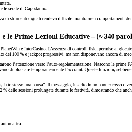
untata.
te le serate di Capodanno.
za di strumenti digitali rendeva difficile monitorare i comportamenti dei
o e le Prime Lezioni Educative – (≈ 340 parol
i PlanetWin e InterCasino. L’assenza di controlli fisici permise ai giocat
uto del 100 % e jackpot progressivi, ma non disponevano ancora di mecc
tarono l’attenzione verso l’auto‑regolamentazione. Nascono le prime FAQ 
ntivano di bloccare temporaneamente l’account. Queste funzioni, sebbene 
a te stesso una pausa”. Il messaggio, inserito in un banner rosso e verde
 12 % delle sessioni prolungate durante le festività, dimostrando che an
 automatica.