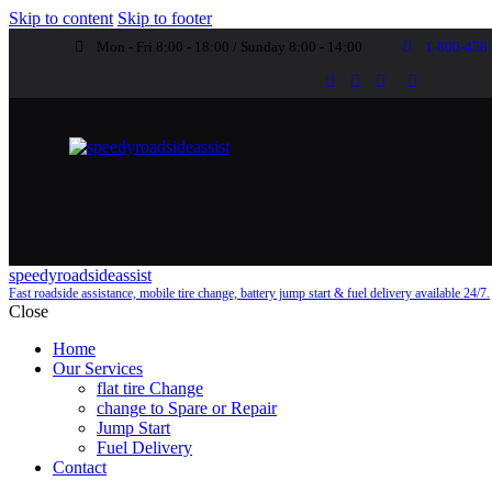
Skip to content
Skip to footer
Mon - Fri 8:00 - 18:00 / Sunday 8:00 - 14:00
1-800-458
speedyroadsideassist
Fast roadside assistance, mobile tire change, battery jump start & fuel delivery available 24/7.
Close
Home
Our Services
flat tire Change
change to Spare or Repair
Jump Start
Fuel Delivery
Contact