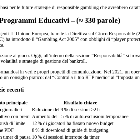
basi per le future strategie di responsible gambling che avrebbero caratte
Programmi Educativi – (≈ 330 parole)
genti. L’Unione Europea, tramite la Direttiva sul Gioco Responsabile (201
ha introdotto il “Gambling Act 2005” con obblighi di “player protec
za.
ucazione al gioco. Oggi, all’interno della sezione “Responsabilità” si tr
olatilità e strategie di gestione del bankroll.
rmandosi in veri e propri progetti di comunicazione. Nel 2021, un oper
no un consiglio pratico: dal “Controlla il tuo RTP medio” al “Imposta un 
ie recenti
to principale
Risultato chiave
 giornalieri
Riduzione del 9 % di sessioni >2 h
attivo con premi
Aumento del 15 % di auto‑esclusioni temporanee
push di limite
12 % di giocatori ha fissato nuovo budget
che PDF
8 % di download di guide di budgeting
 timer di pausa
10 % di sessioni interrotte da timer