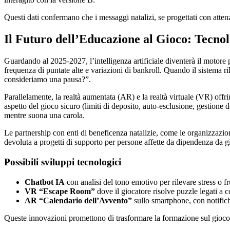
Questi dati confermano che i messaggi natalizi, se progettati con atte
Il Futuro dell’Educazione al Gioco: Tecnol
Guardando al 2025‑2027, l’intelligenza artificiale diventerà il motore
frequenza di puntate alte e variazioni di bankroll. Quando il sistema r
consideriamo una pausa?”.
Parallelamente, la realtà aumentata (AR) e la realtà virtuale (VR) offr
aspetto del gioco sicuro (limiti di deposito, auto‑esclusione, gestione
mentre suona una carola.
Le partnership con enti di beneficenza natalizie, come le organizzazio
devoluta a progetti di supporto per persone affette da dipendenza da gi
Possibili sviluppi tecnologici
Chatbot IA
con analisi del tono emotivo per rilevare stress o fr
VR “Escape Room”
dove il giocatore risolve puzzle legati a c
AR “Calendario dell’Avvento”
sullo smartphone, con notifich
Queste innovazioni promettono di trasformare la formazione sul gioco 