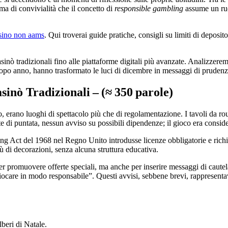
ma di convivialità che il concetto di
responsible gambling
assume un ruol
sino non aams
. Qui troverai guide pratiche, consigli su limiti di depos
asinò tradizionali fino alle piattaforme digitali più avanzate. Analizzer
dopo anno, hanno trasformato le luci di dicembre in messaggi di prudenz
sinò Tradizionali – (≈ 350 parole)
erano luoghi di spettacolo più che di regolamentazione. I tavoli da roulet
e di puntata, nessun avviso su possibili dipendenze; il gioco era consider
ng Act del 1968 nel Regno Unito introdusse licenze obbligatorie e richies
di decorazioni, senza alcuna struttura educativa.
a per promuovere offerte speciali, ma anche per inserire messaggi di caut
 giocare in modo responsabile”. Questi avvisi, sebbene brevi, rappresentav
lberi di Natale.