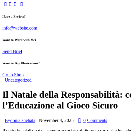
Have a Project?
info@website.com
Want to Work with Me?
Send Brief
Want to Buy Illustrations?
Go to Shop
Uncategorized
Il Natale della Responsabilità: 
l’Educazione al Gioco Sicuro
By
donia shehata
November 4, 2025
0
Comments
Il periodo natalizio è da sempre associato al ritorno a casa, alle luci ch