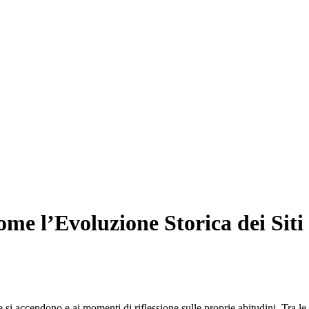
come l’Evoluzione Storica dei Sit
e si accendono e ai momenti di riflessione sulle proprie abitudini. Tra le t