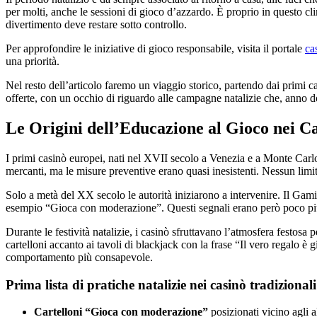
per molti, anche le sessioni di gioco d’azzardo. È proprio in questo cli
divertimento deve restare sotto controllo.
Per approfondire le iniziative di gioco responsabile, visita il portale
ca
una priorità.
Nel resto dell’articolo faremo un viaggio storico, partendo dai primi c
offerte, con un occhio di riguardo alle campagne natalizie che, anno 
Le Origini dell’Educazione al Gioco nei Ca
I primi casinò europei, nati nel XVII secolo a Venezia e a Monte Carlo, 
mercanti, ma le misure preventive erano quasi inesistenti. Nessun limit
Solo a metà del XX secolo le autorità iniziarono a intervenire. Il Gami
esempio “Gioca con moderazione”. Questi segnali erano però poco più 
Durante le festività natalizie, i casinò sfruttavano l’atmosfera festos
cartelloni accanto ai tavoli di blackjack con la frase “Il vero regalo è
comportamento più consapevole.
Prima lista di pratiche natalizie nei casinò tradizionali
Cartelloni “Gioca con moderazione”
posizionati vicino agli a