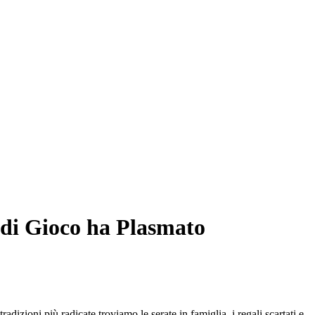
i di Gioco ha Plasmato
radizioni più radicate troviamo le serate in famiglia, i regali scartati e,