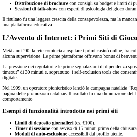
Distribuzione di brochure
con consigli su budget e limiti di p
Sessioni di talk‑show
con esperti di psicologia del gioco duran
Il risultato fu una leggera crescita della consapevolezza, ma la mancan
una piattaforma educativa.
L’Avvento di Internet: i Primi Siti di Gioc
Metà anni ’90: la rete comincia a ospitare i primi casinò online, tra cu
alcuna supervisione. Le prime piattaforme offrivano bonus di benven
La pressione dei regolatori e le prime segnalazioni di dipendenza spos
timeout” di 30 minuti e, soprattutto, i self‑exclusion tools che conse
digitale.
Nel 1999, un operatore pionieristico lanciò la campagna natalizia “Regal
pagina delle promozioni natalizie. Il risultato fu una diminuzione del
comportamento.
Esempi di funzionalità introdotte nei primi siti
Limiti di deposito giornalieri
(es. €100).
Timer di sessione
con avviso di 15 minuti prima della chiusura
Moduli di auto‑esclusione
accessibili dal profilo utente.