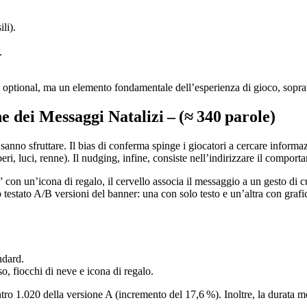
li).
.
optional, ma un elemento fondamentale dell’esperienza di gioco, sopratt
ne dei Messaggi Natalizi – (≈ 340 parole)
r sanno sfruttare. Il bias di conferma spinge i giocatori a cercare informaz
ri, luci, renne). Il nudging, infine, consiste nell’indirizzare il comporta
con un’icona di regalo, il cervello associa il messaggio a un gesto di 
testato A/B versioni del banner: una con solo testo e un’altra con grafic
ndard.
, fiocchi di neve e icona di regalo.
tro 1.020 della versione A (incremento del 17,6 %). Inoltre, la durata me