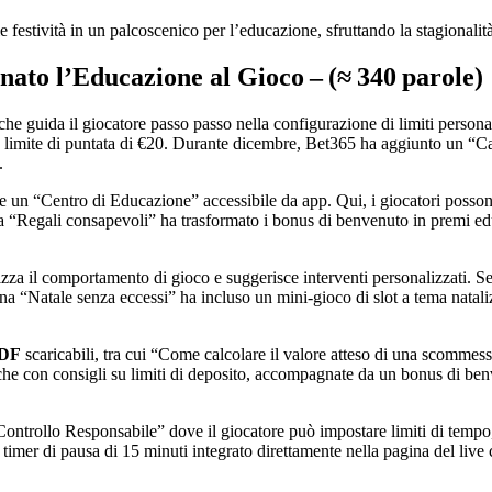
estività in un palcoscenico per l’educazione, sfruttando la stagionalit
ato l’Educazione al Gioco – (≈ 340 parole)
o che guida il giocatore passo passo nella configurazione di limiti perso
n limite di puntata di €20. Durante dicembre, Bet365 ha aggiunto un “Ca
.
un “Centro di Educazione” accessibile da app. Qui, i giocatori possono v
 “Regali consapevoli” ha trasformato i bonus di benvenuto in premi educ
za il comportamento di gioco e suggerisce interventi personalizzati. Se i
 “Natale senza eccessi” ha incluso un mini‑gioco di slot a tema natalizio
PDF
scaricabili, tra cui “Come calcolare il valore atteso di una scommessa
iche con consigli su limiti di deposito, accompagnate da un bonus di be
 Controllo Responsabile” dove il giocatore può impostare limiti di tempo
mer di pausa di 15 minuti integrato direttamente nella pagina del live c