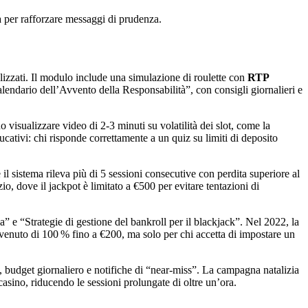
à per rafforzare messaggi di prudenza.
nalizzati. Il modulo include una simulazione di roulette con
RTP
lendario dell’Avvento della Responsabilità”, con consigli giornalieri e
isualizzare video di 2‑3 minuti su volatilità dei slot, come la
ativi: chi risponde correttamente a un quiz su limiti di deposito
l sistema rileva più di 5 sessioni consecutive con perdita superiore al
, dove il jackpot è limitato a €500 per evitare tentazioni di
” e “Strategie di gestione del bankroll per il blackjack”. Nel 2022, la
nvenuto di 100 % fino a €200, ma solo per chi accetta di impostare un
, budget giornaliero e notifiche di “near‑miss”. La campagna natalizia
asino, riducendo le sessioni prolungate di oltre un’ora.