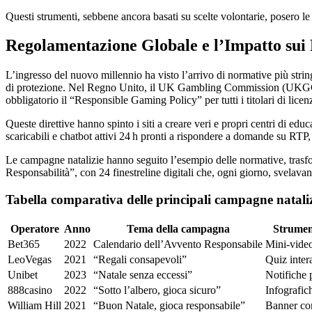
Questi strumenti, sebbene ancora basati su scelte volontarie, posero le 
Regolamentazione Globale e l’Impatto sui 
L’ingresso del nuovo millennio ha visto l’arrivo di normative più strin
di protezione. Nel Regno Unito, il UK Gambling Commission (UKGC) 
obbligatorio il “Responsible Gaming Policy” per tutti i titolari di licen
Queste direttive hanno spinto i siti a creare veri e propri centri di ed
scaricabili e chatbot attivi 24 h pronti a rispondere a domande su RTP, v
Le campagne natalizie hanno seguito l’esempio delle normative, trasfo
Responsabilità”, con 24 finestreline digitali che, ogni giorno, svelava
Tabella comparativa delle principali campagne nataliz
Operatore
Anno
Tema della campagna
Strumen
Bet365
2022
Calendario dell’Avvento Responsabile
Mini‑video
LeoVegas
2021
“Regali consapevoli”
Quiz inter
Unibet
2023
“Natale senza eccessi”
Notifiche 
888casino
2022
“Sotto l’albero, gioca sicuro”
Infografi
William Hill
2021
“Buon Natale, gioca responsabile”
Banner con