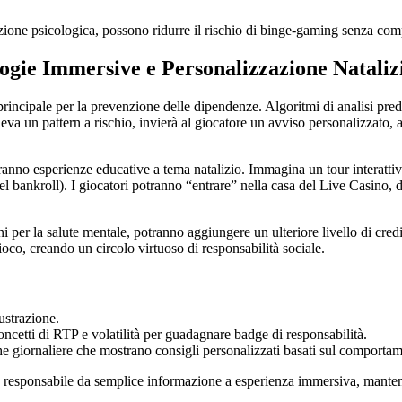
nzione psicologica, possono ridurre il rischio di binge‑gaming senza com
ogie Immersive e Personalizzazione Natalizi
 principale per la prevenzione delle dipendenze. Algoritmi di analisi pr
ileva un pattern a rischio, invierà al giocatore un avviso personalizzato
iranno esperienze educative a tema natalizio. Immagina un tour interatti
 del bankroll). I giocatori potranno “entrare” nella casa del Live Casino
ni per la salute mentale, potranno aggiungere un ulteriore livello di cre
oco, creando un circolo virtuoso di responsabilità sociale.
ustrazione.
oncetti di RTP e volatilità per guadagnare badge di responsabilità.
e giornaliere che mostrano consigli personalizzati basati sul comportam
responsabile da semplice informazione a esperienza immersiva, mantenend