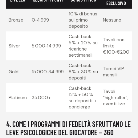
ESCLUSIVO
10 % di bonus
Bronze
0‑4.999
sul primo
Nessuno
deposito
Cash‑back
Tavoli con
5 % + 20 % su
Silver
5.000‑14.999
limite
ricariche
€100‑€200
settimanali
Cash‑back
Tornei VIP
Gold
15.000‑34.999
8 % + 30 % su
mensili
depositi
Cash‑back
Tavoli
12 % + 50 %
Platinum
35.000+
“high‑roller”,
su depositi +
eventi live
concierge
4. COME I PROGRAMMI DI FEDELTÀ SFRUTTANO LE
LEVE PSICOLOGICHE DEL GIOCATORE – 360