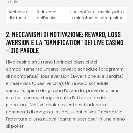
reale
Ambiente
Riduzione
Luci soffuse, tavolo pulito
di studio
dell’ansia
e microfoni di alta qualità
2. MECCANISMI DI MOTIVAZIONE: REWARD, LOSS
AVERSION E LA “GAMIFICATION” DEI LIVE CASINO
– 310 PAROLE
I live casino sfruttano i principi classici del
comportamento umano: reward schedule (programmi
di ricompensa), loss aversion (avversione alla perdita)
e near‑miss (quasi vincita). Un reward schedule
variabile, tipico dei giochi d’azzardo, prevede premi
inattesi che mantengono alta l’attenzione del
giocatore. Nei live dealer, questo si traduce in
commenti di congratulazioni, suoni di slot “jackpot” o
l’apertura di una nuova “carta misteriosa” in una mano
di poker.