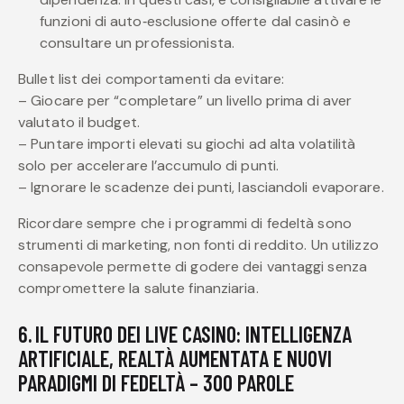
funzioni di auto‑esclusione offerte dal casinò e
consultare un professionista.
Bullet list dei comportamenti da evitare:
– Giocare per “completare” un livello prima di aver
valutato il budget.
– Puntare importi elevati su giochi ad alta volatilità
solo per accelerare l’accumulo di punti.
– Ignorare le scadenze dei punti, lasciandoli evaporare.
Ricordare sempre che i programmi di fedeltà sono
strumenti di marketing, non fonti di reddito. Un utilizzo
consapevole permette di godere dei vantaggi senza
compromettere la salute finanziaria.
6. IL FUTURO DEI LIVE CASINO: INTELLIGENZA
ARTIFICIALE, REALTÀ AUMENTATA E NUOVI
PARADIGMI DI FEDELTÀ – 300 PAROLE