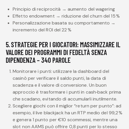
Principio di reciprocità → aumento del wagering
Effetto endowment → riduzione del churn del 15 %
Personalizzazione basata su comportamento →
incremento del ROI del 22 %
5. STRATEGIE PER I GIOCATORI: MASSIMIZZARE IL
VALORE DEI PROGRAMMI DI FEDELTÀ SENZA
DIPENDENZA – 340 PAROLE
Monitorare i punti: utilizzare la dashboard del
casinò per verificare il saldo punti, la data di
scadenza e il valore di conversione. Un buon
approccio è trasformare i punti in cash‑back prima
che scadano, evitando di accumularli inutilmente.
Scegliere giochi con il miglior “return per punto”: ad
esempio, il live blackjack ha un RTP medio del 99,2 %
e genera 1 punto per €10 scommessi, mentre una
slot non AAMS può offrire 0,8 punti per lo stesso