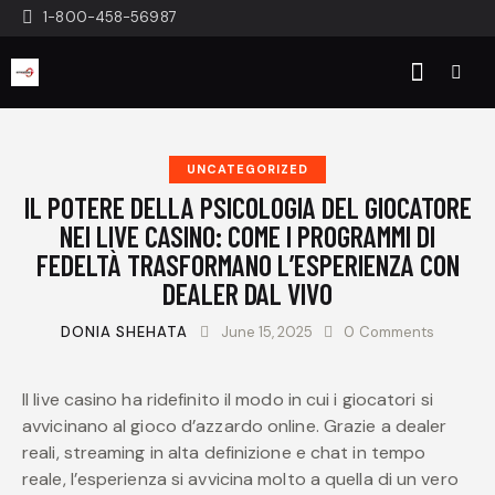
1-800-458-56987
UNCATEGORIZED
IL POTERE DELLA PSICOLOGIA DEL GIOCATORE
NEI LIVE CASINO: COME I PROGRAMMI DI
FEDELTÀ TRASFORMANO L’ESPERIENZA CON
DEALER DAL VIVO
DONIA SHEHATA
June 15, 2025
0
Comments
Il live casino ha ridefinito il modo in cui i giocatori si
avvicinano al gioco d’azzardo online. Grazie a dealer
reali, streaming in alta definizione e chat in tempo
reale, l’esperienza si avvicina molto a quella di un vero