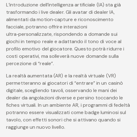
L’introduzione dell’intelligenza artificiale (IA) sta già
trasformando i live dealer. Gli avatar di dealer IA,
alimentati da motion‑capture e riconoscimento
facciale, potranno offrire interazioni
ultra‑personalizzate, rispondendo a domande sui
giochi in tempo reale e adattando il tono di voce al
profilo emotivo del giocatore. Questo potrà ridurre i
costi operativi, ma solleverà nuove domande sulla
percezione di “reale”.
La realtà aumentata (AR) e la realtà virtuale (VR)
permetteranno ai giocatori di “entrare” in un casinò
digitale, scegliendo tavoli, osservando le mani dei
dealer da angolazioni diverse e persino toccando le
fiches virtuali. In un ambiente AR, i programmi di fedeltà
potranno essere visualizzati come badge luminosi sul
tavolo, con effetti sonori che si attivano quando si
raggiunge un nuovo livello.