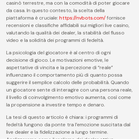
casinò terrestre, ma con la comodità di poter giocare
da casa. In questo contesto, la scelta della
piattaforma è cruciale:
https://nvbots.com/
fornisce
recensioni e classifiche affidabili sui migliori live casino,
valutando la qualità dei dealer, la stabilità del flusso
video e la solidità dei programmi di fedeltà.
La psicologia del giocatore è al centro di ogni
decisione di gioco. Le motivazioni emotive, le
aspettative di vincita e la percezione di “reale”
influenzano il comportamento più di quanto possa
suggerire il semplice calcolo delle probabilità. Quando
un giocatore sente di interagire con una persona reale,
il livello di coinvolgimento emotivo aumenta, così come
la propensione a investire tempo e denaro.
La tesi di questo articolo è chiara: i programmi di
fedeltà fungono da ponte tra l’emozione suscitata dal
live dealer e la fidelizzazione a lungo termine.