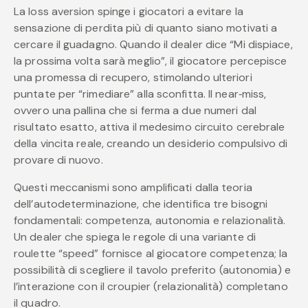
La loss aversion spinge i giocatori a evitare la
sensazione di perdita più di quanto siano motivati a
cercare il guadagno. Quando il dealer dice “Mi dispiace,
la prossima volta sarà meglio”, il giocatore percepisce
una promessa di recupero, stimolando ulteriori
puntate per “rimediare” alla sconfitta. Il near‑miss,
ovvero una pallina che si ferma a due numeri dal
risultato esatto, attiva il medesimo circuito cerebrale
della vincita reale, creando un desiderio compulsivo di
provare di nuovo.
Questi meccanismi sono amplificati dalla teoria
dell’autodeterminazione, che identifica tre bisogni
fondamentali: competenza, autonomia e relazionalità.
Un dealer che spiega le regole di una variante di
roulette “speed” fornisce al giocatore competenza; la
possibilità di scegliere il tavolo preferito (autonomia) e
l’interazione con il croupier (relazionalità) completano
il quadro.