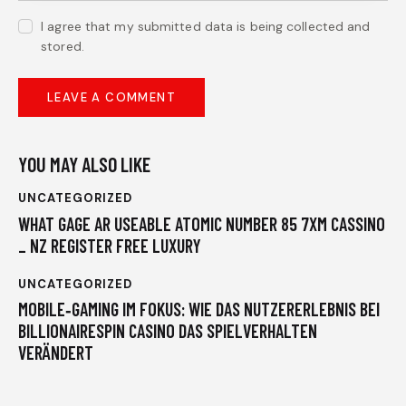
I agree that my submitted data is being collected and
stored.
YOU MAY ALSO LIKE
UNCATEGORIZED
WHAT GAGE AR USEABLE ATOMIC NUMBER 85 7XM CASSINO
_ NZ REGISTER FREE LUXURY
UNCATEGORIZED
MOBILE‑GAMING IM FOKUS: WIE DAS NUTZERERLEBNIS BEI
BILLIONAIRESPIN CASINO DAS SPIELVERHALTEN
VERÄNDERT