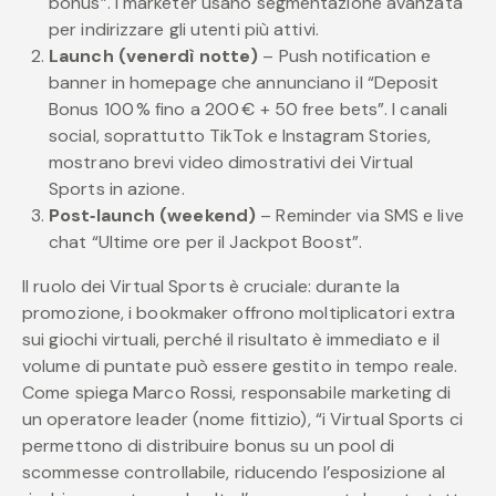
bonus”. I marketer usano segmentazione avanzata
per indirizzare gli utenti più attivi.
Launch (venerdì notte)
– Push notification e
banner in homepage che annunciano il “Deposit
Bonus 100 % fino a 200 € + 50 free bets”. I canali
social, soprattutto TikTok e Instagram Stories,
mostrano brevi video dimostrativi dei Virtual
Sports in azione.
Post‑launch (weekend)
– Reminder via SMS e live
chat “Ultime ore per il Jackpot Boost”.
Il ruolo dei Virtual Sports è cruciale: durante la
promozione, i bookmaker offrono moltiplicatori extra
sui giochi virtuali, perché il risultato è immediato e il
volume di puntate può essere gestito in tempo reale.
Come spiega Marco Rossi, responsabile marketing di
un operatore leader (nome fittizio), “i Virtual Sports ci
permettono di distribuire bonus su un pool di
scommesse controllabile, riducendo l’esposizione al