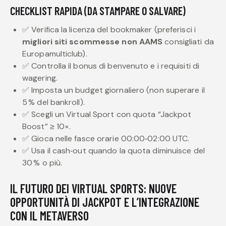
CHECKLIST RAPIDA (DA STAMPARE O SALVARE)
✅ Verifica la licenza del bookmaker (preferisci i
migliori siti scommesse non AAMS
consigliati da
Europamulticlub).
✅ Controlla il bonus di benvenuto e i requisiti di
wagering.
✅ Imposta un budget giornaliero (non superare il
5 % del bankroll).
✅ Scegli un Virtual Sport con quota “Jackpot
Boost” ≥ 10×.
✅ Gioca nelle fasce orarie 00:00‑02:00 UTC.
✅ Usa il cash‑out quando la quota diminuisce del
30 % o più.
IL FUTURO DEI VIRTUAL SPORTS: NUOVE
OPPORTUNITÀ DI JACKPOT E L’INTEGRAZIONE
CON IL METAVERSO