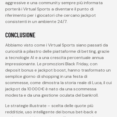
aggressive e una community sempre più informata
porterà i Virtual Sports a diventare il punto di
riferimento per i giocatori che cercano jackpot
consistenti in un ambiente 24/7.
CONCLUSIONE
Abbiamo visto come i Virtual Sports siano passati da
curiosità a pilastro delle piattaforme di betting, grazie
a tecnologie AI e a una crescita percentuale annua
impressionante. Le promozioni Black Friday, con
deposit bonus e jackpot boost, hanno trasformato un
semplice giorno di shopping in una festa di
scommesse, come dimostra la storia reale di Luca, il cui
jackpot da 10 000 € è nato da una scommessa
modesta e da una gestione oculata del bankroll.
Le strategie illustrate – scelta delle quote più
redditizie, uso intelligente dei bonus bet‑back e