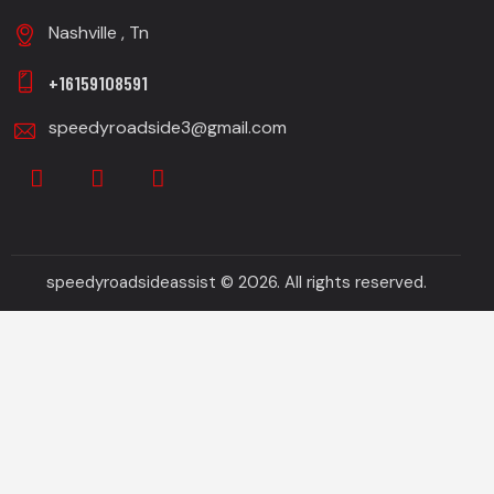
Nashville , Tn
+16159108591
speedyroadside3@gmail.com
speedyroadsideassist © 2026. All rights reserved.