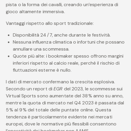
pista o la forma dei cavalli, creando un’esperienza di
gioco altamente immersiva.
Vantaggi rispetto allo sport tradizionale:
Disponibilità 24 / 7, anche durante le festività.
Nessuna influenza climatica o infortuni che possano
annullare una scommessa.
Quote più alte: i bookmaker spesso offrono margini
inferiori rispetto al calcio reale, perché il rischio di
fluttuazioni esterne è nullo.
I dati di mercato confermano la crescita esplosiva.
Secondo un report di
EGR
del 2023, le scommesse sui
Virtual Sports sono aumentate del 38 % anno su anno,
mentre la quota di mercato nel Q4 2023 è passata dal
5 % al 9 % del totale delle puntate online. Questa
tendenza è particolarmente evidente nei mercati
europei, dove le normative più flessibili consentono
l’operatività dei bookmaker non AAMS.