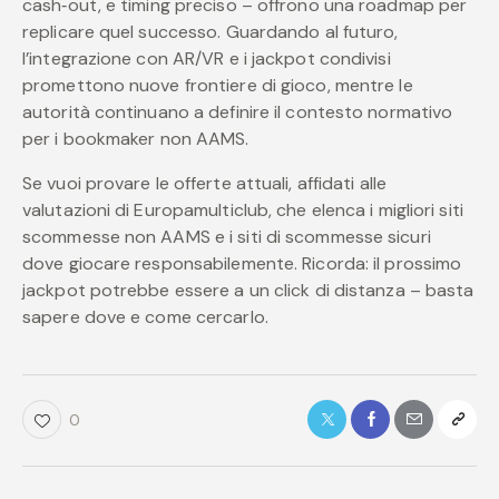
cash‑out, e timing preciso – offrono una roadmap per
replicare quel successo. Guardando al futuro,
l’integrazione con AR/VR e i jackpot condivisi
promettono nuove frontiere di gioco, mentre le
autorità continuano a definire il contesto normativo
per i bookmaker non AAMS.
Se vuoi provare le offerte attuali, affidati alle
valutazioni di Europamulticlub, che elenca i migliori siti
scommesse non AAMS e i siti di scommesse sicuri
dove giocare responsabilemente. Ricorda: il prossimo
jackpot potrebbe essere a un click di distanza – basta
sapere dove e come cercarlo.
0