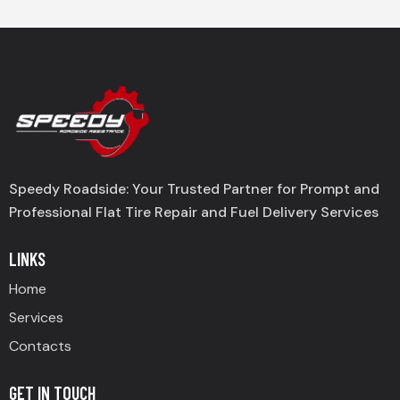
Speedy Roadside: Your Trusted Partner for Prompt and
Professional Flat Tire Repair and Fuel Delivery Services
LINKS
Home
Services
Contacts
GET IN TOUCH