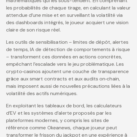
mathématiques qui les sous-tendent. En comprenant
les probabilités de chaque tirage, en calculant la valeur
attendue d’une mise et en surveillant la volatilité via
des dashboards intégrés, le joueur acquiert une vision
claire de son risque réel.
Les outils de sensibilisation – limites de dépôt, alertes
de temps, IA de détection de comportements à risque
– transforment ces données en actions concrètes,
empêchant l’escalade vers le jeu problématique. Les
crypto‑casinos ajoutent une couche de transparence
grâce aux smart contracts et aux audits on‑chain,
mais imposent aussi de nouvelles précautions liées à la
volatilité des actifs numériques.
En exploitant les tableaux de bord, les calculateurs
d’EV et les systèmes d’alerte proposés par les
plateformes modernes, y compris les sites de
référence comme Okeanews, chaque joueur peut
transformer le frisson du jackpot en une expérience à