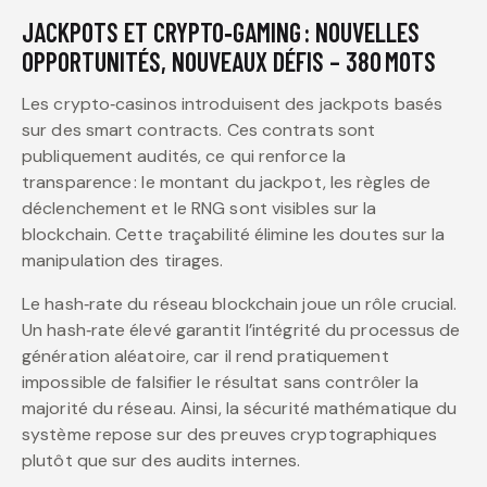
JACKPOTS ET CRYPTO‑GAMING : NOUVELLES
OPPORTUNITÉS, NOUVEAUX DÉFIS – 380 MOTS
Les crypto‑casinos introduisent des jackpots basés
sur des smart contracts. Ces contrats sont
publiquement audités, ce qui renforce la
transparence : le montant du jackpot, les règles de
déclenchement et le RNG sont visibles sur la
blockchain. Cette traçabilité élimine les doutes sur la
manipulation des tirages.
Le hash‑rate du réseau blockchain joue un rôle crucial.
Un hash‑rate élevé garantit l’intégrité du processus de
génération aléatoire, car il rend pratiquement
impossible de falsifier le résultat sans contrôler la
majorité du réseau. Ainsi, la sécurité mathématique du
système repose sur des preuves cryptographiques
plutôt que sur des audits internes.