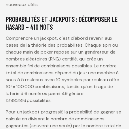
nouveaux défis.
PROBABILITÉS ET JACKPOTS : DÉCOMPOSER LE
HASARD – 410 MOTS
Comprendre un jackpot, c’est d’abord revenir aux
bases de la théorie des probabilités. Chaque spin ou
chaque main de poker repose sur un générateur de
nombres aléatoires (RNG) certifié, qui crée un
ensemble fini de combinaisons possibles. Le nombre
total de combinaisons dépend du jeu : une machine à
sous à 5 rouleaux avec 10 symboles par rouleau offre
10⁵ = 100 000 combinaisons, tandis qu’un tirage de
loterie à 6 numéros parmi 49 génère
13 983 816 possibilités.
Pour un jackpot progressif, la probabilité de gagner se
calcule en divisant le nombre de combinaisons
gagnantes (souvent une seule) par le nombre total de