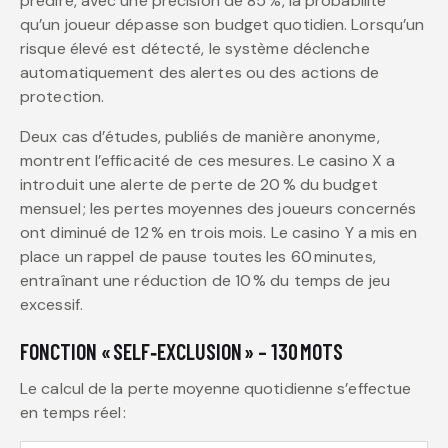
prédire, avec une précision de 85 %, la probabilité
qu’un joueur dépasse son budget quotidien. Lorsqu’un
risque élevé est détecté, le système déclenche
automatiquement des alertes ou des actions de
protection.
Deux cas d’études, publiés de manière anonyme,
montrent l’efficacité de ces mesures. Le casino X a
introduit une alerte de perte de 20 % du budget
mensuel ; les pertes moyennes des joueurs concernés
ont diminué de 12 % en trois mois. Le casino Y a mis en
place un rappel de pause toutes les 60 minutes,
entraînant une réduction de 10 % du temps de jeu
excessif.
FONCTION « SELF‑EXCLUSION » – 130 MOTS
Le calcul de la perte moyenne quotidienne s’effectue
en temps réel :