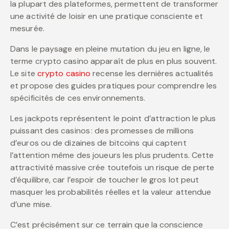
la plupart des plateformes, permettent de transformer
une activité de loisir en une pratique consciente et
mesurée.
Dans le paysage en pleine mutation du jeu en ligne, le
terme crypto casino apparaît de plus en plus souvent.
Le site
crypto casino
recense les dernières actualités
et propose des guides pratiques pour comprendre les
spécificités de ces environnements.
Les jackpots représentent le point d’attraction le plus
puissant des casinos : des promesses de millions
d’euros ou de dizaines de bitcoins qui captent
l’attention même des joueurs les plus prudents. Cette
attractivité massive crée toutefois un risque de perte
d’équilibre, car l’espoir de toucher le gros lot peut
masquer les probabilités réelles et la valeur attendue
d’une mise.
C’est précisément sur ce terrain que la conscience