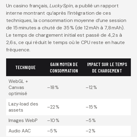
Un casino français,
LuckySpin
, a publié un rapport
interne montrant qu’après l’intégration de ces
techniques, la consommation moyenne d’une session
de 15 minutes a chuté de 35 % (de 12 mAh à 7,8 mAh).
Le temps de chargement initial est passé de 4,2 s à
2,6 s, ce qui réduit le temps où le CPU reste en haute
fréquence.
GAIN MOYEN DE
IMPACT SUR LE TEMPS
TECHNIQUE
CONSOMMATION
DE CHARGEMENT
WebGL +
Canvas
–18 %
–12 %
optimisé
Lazy‑load des
–22 %
–15 %
assets
Images WebP
–10 %
–5 %
Audio AAC
–5 %
–2 %