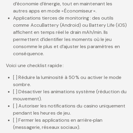
d’économie d’énergie, tout en maintenant les
autres apps en mode « Économiseur ».
Applications tierces de monitoring : des outils
comme AccuBattery (Android) ou Battery Life (iOS)
affichent en temps réel le drain mAh/min. Ils
permettent d’identifier les moments où le jeu
consomme le plus et d’ajuster les paramètres en
conséquence.
Voici une checklist rapide :
[ ] Réduire la luminosité à 50 % ou activer le mode
sombre.
[ ] Désactiver les animations système (réduction du
mouvement).
[ ] Autoriser les notifications du casino uniquement
pendant les heures de jeu.
[ ] Fermer les applications en arrière‑plan
(messagerie, réseaux sociaux).