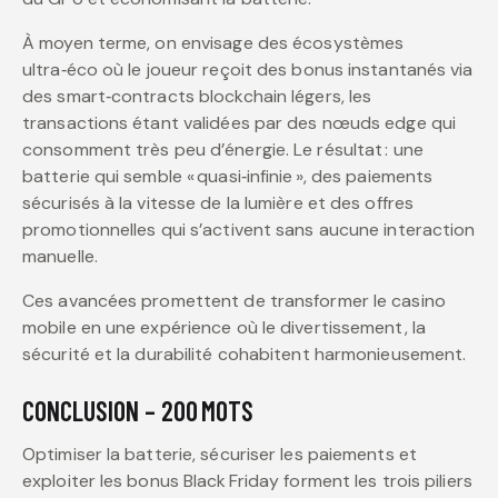
À moyen terme, on envisage des écosystèmes
ultra‑éco où le joueur reçoit des bonus instantanés via
des smart‑contracts blockchain légers, les
transactions étant validées par des nœuds edge qui
consomment très peu d’énergie. Le résultat : une
batterie qui semble « quasi‑infinie », des paiements
sécurisés à la vitesse de la lumière et des offres
promotionnelles qui s’activent sans aucune interaction
manuelle.
Ces avancées promettent de transformer le casino
mobile en une expérience où le divertissement, la
sécurité et la durabilité cohabitent harmonieusement.
CONCLUSION – 200 MOTS
Optimiser la batterie, sécuriser les paiements et
exploiter les bonus Black Friday forment les trois piliers