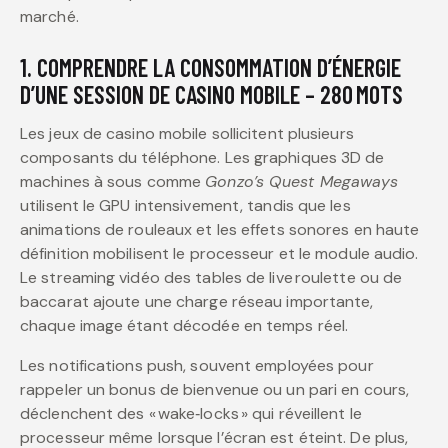
marché.
1. COMPRENDRE LA CONSOMMATION D’ÉNERGIE
D’UNE SESSION DE CASINO MOBILE – 280 MOTS
Les jeux de casino mobile sollicitent plusieurs
composants du téléphone. Les graphiques 3D de
machines à sous comme
Gonzo’s Quest Megaways
utilisent le GPU intensivement, tandis que les
animations de rouleaux et les effets sonores en haute
définition mobilisent le processeur et le module audio.
Le streaming vidéo des tables de live roulette ou de
baccarat ajoute une charge réseau importante,
chaque image étant décodée en temps réel.
Les notifications push, souvent employées pour
rappeler un bonus de bienvenue ou un pari en cours,
déclenchent des « wake‑locks » qui réveillent le
processeur même lorsque l’écran est éteint. De plus,