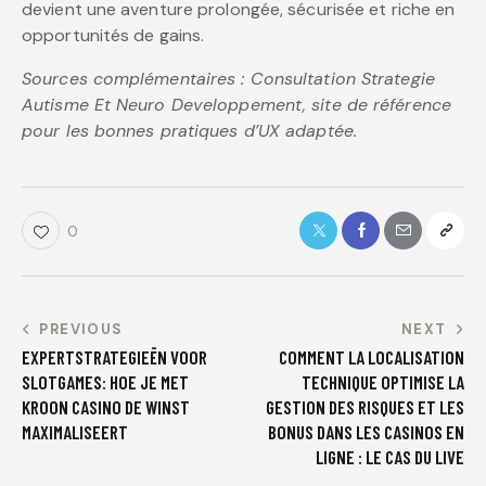
devient une aventure prolongée, sécurisée et riche en
opportunités de gains.
Sources complémentaires : Consultation Strategie
Autisme Et Neuro Developpement, site de référence
pour les bonnes pratiques d’UX adaptée.
0
PREVIOUS
NEXT
EXPERTSTRATEGIEËN VOOR
COMMENT LA LOCALISATION
SLOTGAMES: HOE JE MET
TECHNIQUE OPTIMISE LA
KROON CASINO DE WINST
GESTION DES RISQUES ET LES
MAXIMALISEERT
BONUS DANS LES CASINOS EN
LIGNE : LE CAS DU LIVE