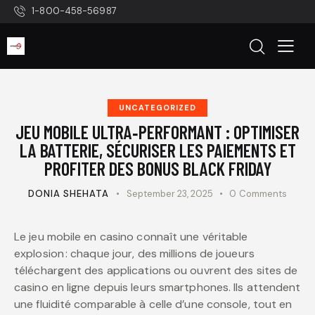
1-800-458-56987
UNCATEGORIZED
JEU MOBILE ULTRA‑PERFORMANT : OPTIMISER
LA BATTERIE, SÉCURISER LES PAIEMENTS ET
PROFITER DES BONUS BLACK FRIDAY
DONIA SHEHATA
September 23, 2025
0
Comments
Le jeu mobile en casino connaît une véritable
explosion : chaque jour, des millions de joueurs
téléchargent des applications ou ouvrent des sites de
casino en ligne depuis leurs smartphones. Ils attendent
une fluidité comparable à celle d’une console, tout en