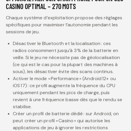
CASINO OPTIMAL – 270 MOTS
Chaque système d’exploitation propose des réglages
spécifiques pour maximiser l’autonomie pendant les
sessions de jeu.
Désactiver le Bluetooth et la localisation : ces
radios consomment jusqu’à 3 % de la batterie en
veille. Si le jeu ne nécessite pas de géolocalisation
(ce qui est le cas pour la plupart des machines à
sous), les désactiver évite des scans continus.
Activer le mode « Performance » (Android 12+ ou
iOS 17) : ce profil augmente la fréquence du CPU
uniquement pendant les pics de charge, puis
revient à une fréquence basse dès que le rendu se
stabilise.
Créer un profil de batterie dédié : sur Android, on
peut créer un profil « Casino » qui autorise les
applications de jeu à ignorer les restrictions