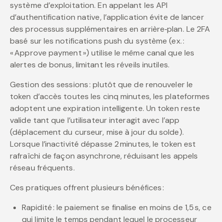
système d’exploitation. En appelant les API
d’authentification native, l’application évite de lancer
des processus supplémentaires en arrière‑plan. Le 2FA
basé sur les notifications push du système (ex. :
« Approve payment ») utilise le même canal que les
alertes de bonus, limitant les réveils inutiles.
Gestion des sessions : plutôt que de renouveler le
token d’accès toutes les cinq minutes, les plateformes
adoptent une expiration intelligente. Un token reste
valide tant que l’utilisateur interagit avec l’app
(déplacement du curseur, mise à jour du solde).
Lorsque l’inactivité dépasse 2 minutes, le token est
rafraîchi de façon asynchrone, réduisant les appels
réseau fréquents.
Ces pratiques offrent plusieurs bénéfices :
Rapidité : le paiement se finalise en moins de 1,5 s, ce
qui limite le temps pendant lequel le processeur