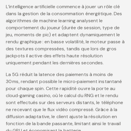
L’intelligence artificielle commence à jouer un rôle clé
dans la gestion de la consommation énergétique. Des
algorithmes de machine learning analysent le
comportement du joueur (durée de session, type de
jeu, moments de pic) et adaptent dynamiquement le
rendu graphique : en basse volatilité, le moteur passe à
des textures compressées, tandis que lors de gros
jackpots il active des effets haute résolution
uniquement pendant les dernières secondes.
La 5G réduit la latence des paiements à moins de
30 ms, rendant possible le micro‑paiement instantané
pour chaque spin. Cette rapidité ouvre la porte au
cloud‑gaming casino, où le calcul du RNG et le rendu
sont effectués sur des serveurs distants, le téléphone
ne recevant que le flux vidéo compressé. Grâce à la
diffusion adaptative, le client ajuste la résolution en
fonction de la bande passante, limitant ainsi le travail
du GPU et économisant la batterie.