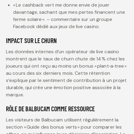
« Le cashback vert me donne envie de jouer
davantage, sachant que mes pertes financent une
ferme solaire ». – commentaire sur un groupe
Facebook dédié aux jeux de live casino.
IMPACT SUR LE CHURN
Les données internes d’un opérateur de live casino
montrent que le taux de churn chute de 14 % chez les
joueurs qui ont reçu au moins un bonus « plant‑a‑tree »
au cours des six derniers mois. Cette rétention
s’explique par le sentiment de contribution à un projet
durable, qui crée une émotion positive associée à la
marque.
RÔLE DE BALBUCAM COMME RESSOURCE
Les visiteurs de Balbucam utilisent régulièrement la
section « Guide des bonus verts » pour comparer les