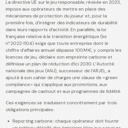
La directive UE sur le jeu responsable, révisée en 2023,
impose aux opérateurs de mettre en place des
mécanismes de protection du joueur et, pour la
première fois, d’intégrer des indicateurs de durabilité
dans leurs rapports d’activité. En parallèle, la loi
française relative à la transition énergétique (loi
n° 2022‑1104) exige que toute entreprise dont le
chiffre d’affaires annuel dépasse 100 M €, y compris les
licences de jeu, déclaire son empreinte carbone et
définisse un plan de réduction d’ici 2030. L’Autorité
nationale des jeux (ANJ), successeur de l’ARJEL, a
ajouté à son cahier de charges une clause de « green
compliance » qui s’applique aux promotions, aux
campagnes de cashout et aux programmes de fidélité.
Ces exigences se traduisent concrètement par trois
obligations principales :
Reporting carbone : chaque opérateur doit fournir
un tableau détaillé des émissions liées aux serveurs,