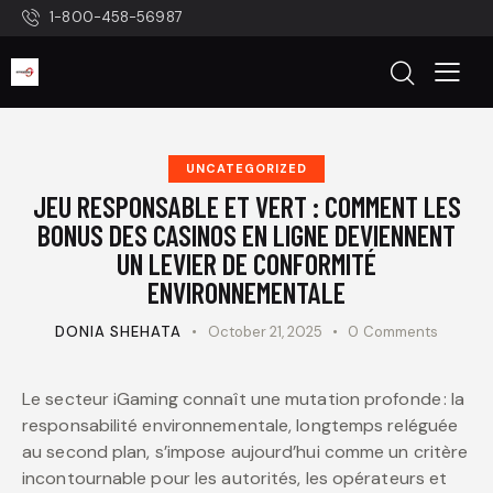
1-800-458-56987
UNCATEGORIZED
JEU RESPONSABLE ET VERT : COMMENT LES
BONUS DES CASINOS EN LIGNE DEVIENNENT
UN LEVIER DE CONFORMITÉ
ENVIRONNEMENTALE
DONIA SHEHATA
October 21, 2025
0
Comments
Le secteur iGaming connaît une mutation profonde : la
responsabilité environnementale, longtemps reléguée
au second plan, s’impose aujourd’hui comme un critère
incontournable pour les autorités, les opérateurs et