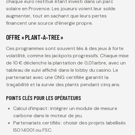
chaque euro restitué étant investi dans un parc
solaire en Provence. Les joueurs voient leur solde
augmenter, tout en sachant que leurs pertes
financent une source d’énergie propre.
OFFRE « PLANT‑A‑TREE »
Ces programmes sont souvent liés à des jeux à forte
volatilité, comme les jackpots progressifs. Chaque mise
de 10 € déclenche la plantation de 0,01 arbre, avec un
tableau de suivi affiché dans le lobby du casino. Le
partenariat avec une ONG certifiée garantit la
traçabilité et la survie des plants pendant cinq ans.
POINTS CLÉS POUR LES OPÉRATEURS
Calcul d’impact : intégrer un module de mesure
carbone dans le moteur de jeu.
Partenariats certifiés : choisir des projets labellisés
ISO 14001 ou FSC.