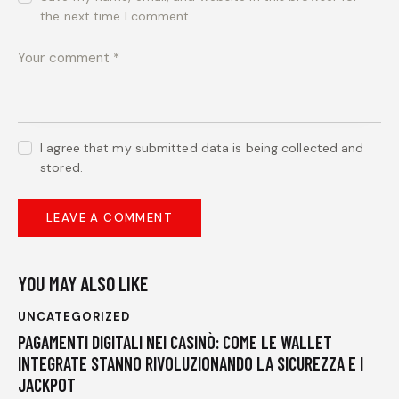
the next time I comment.
I agree that my submitted data is being collected and
stored.
YOU MAY ALSO LIKE
UNCATEGORIZED
PAGAMENTI DIGITALI NEI CASINÒ: COME LE WALLET
INTEGRATE STANNO RIVOLUZIONANDO LA SICUREZZA E I
JACKPOT