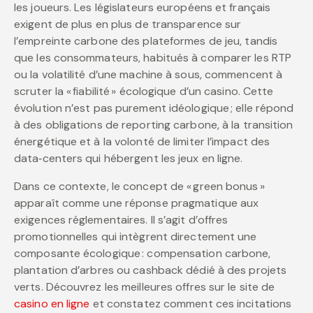
les joueurs. Les législateurs européens et français
exigent de plus en plus de transparence sur
l’empreinte carbone des plateformes de jeu, tandis
que les consommateurs, habitués à comparer les RTP
ou la volatilité d’une machine à sous, commencent à
scruter la « fiabilité » écologique d’un casino. Cette
évolution n’est pas purement idéologique ; elle répond
à des obligations de reporting carbone, à la transition
énergétique et à la volonté de limiter l’impact des
data‑centers qui hébergent les jeux en ligne.
Dans ce contexte, le concept de « green bonus »
apparaît comme une réponse pragmatique aux
exigences réglementaires. Il s’agit d’offres
promotionnelles qui intègrent directement une
composante écologique : compensation carbone,
plantation d’arbres ou cashback dédié à des projets
verts. Découvrez les meilleures offres sur le site de
casino en ligne
et constatez comment ces incitations