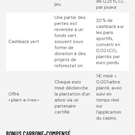
de 0,25 tCO₂
jeu.
par joueur.
Une partie des
20 % de
pertes est
cashback sur
reversée à un
les paris
fonds vert,
sportifs,
Cashback vert
souvent sous
converti en
forme de
0,02 tCO₂
donation à des
plantés par
projets de
euro perdu.
reforestation.
1 € misé =
Chaque euro
0,001 arbre
misé déclenche
planté, avec
Offre
la plantation d’un
suivi en
« plant‑a‑tree »
arbre via un
temps réel
partenaire
sur
certifié.
l’application
du casino.
BONUS CARBONE‑COMPENSÉ