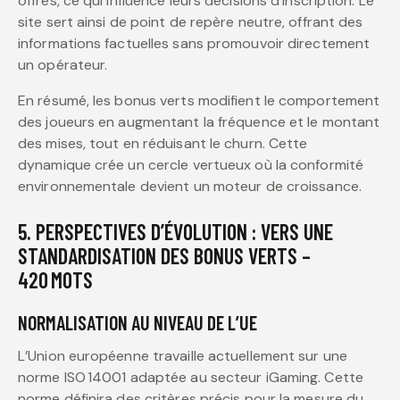
offres, ce qui influence leurs décisions d’inscription. Le
site sert ainsi de point de repère neutre, offrant des
informations factuelles sans promouvoir directement
un opérateur.
En résumé, les bonus verts modifient le comportement
des joueurs en augmentant la fréquence et le montant
des mises, tout en réduisant le churn. Cette
dynamique crée un cercle vertueux où la conformité
environnementale devient un moteur de croissance.
5. PERSPECTIVES D’ÉVOLUTION : VERS UNE
STANDARDISATION DES BONUS VERTS –
420 MOTS
NORMALISATION AU NIVEAU DE L’UE
L’Union européenne travaille actuellement sur une
norme ISO 14001 adaptée au secteur iGaming. Cette
norme définira des critères précis pour la mesure du