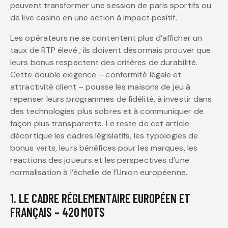
peuvent transformer une session de paris sportifs ou
de live casino en une action à impact positif.
Les opérateurs ne se contentent plus d’afficher un
taux de RTP élevé ; ils doivent désormais prouver que
leurs bonus respectent des critères de durabilité.
Cette double exigence – conformité légale et
attractivité client – pousse les maisons de jeu à
repenser leurs programmes de fidélité, à investir dans
des technologies plus sobres et à communiquer de
façon plus transparente. Le reste de cet article
décortique les cadres législatifs, les typologies de
bonus verts, leurs bénéfices pour les marques, les
réactions des joueurs et les perspectives d’une
normalisation à l’échelle de l’Union européenne.
1. LE CADRE RÉGLEMENTAIRE EUROPÉEN ET
FRANÇAIS – 420 MOTS