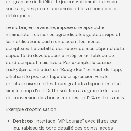
programme de fidélité : le joueur voit immédiatement
son rang, ses points accumulés et les récompenses
débloquées.
Le mobile, en revanche, impose une approche
minimaliste. Les icônes agrandies, les gestes swipe et
les notifications push remplacent les menus
complexes. La visibilité des récompenses dépend de la
capacité du développeur à intégrer un tableau de
bord compact mais lisible. Par exemple, le casino
LuckySpin a introduit un “Badge Bar” en haut de l’app,
affichant le pourcentage de progression vers le
prochain niveau et les tours gratuits disponibles d’un
simple coup d’œil. Cette solution a augmenté le taux
de conversion des bonus mobiles de 12 % en trois mois.
Exemple d’optimisation :
Desktop
: interface “VIP Lounge” avec filtres par
jeu, tableau de bord détaillé des points, accès