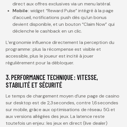
direct aux offres exclusives via un menu latéral.
Mobile
: widget “Reward Pulse” intégré à la page
d’accueil, notifications push dès qu’un bonus
devient disponible, et un bouton “Claim Now” qui
déclenche le cashback en un clic.
L’ergonomie influence directement la perception du
programme : plus la récompense est visible et
accessible, plus le joueur est incité à jouer
régulièrement pour la débloquer.
3. PERFORMANCE TECHNIQUE : VITESSE,
STABILITÉ ET SÉCURITÉ
Le temps de chargement moyen d’une page de casino
sur desktop est de 2,3 secondes, contre 1,6 secondes
sur mobile, grâce aux optimisations de réseau 5G et
aux versions allégées des jeux. La latence reste
toutefois un enjeu : les jeux en direct (live dealer)