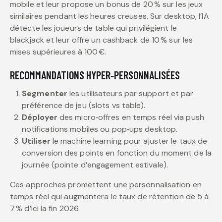
mobile et leur propose un bonus de 20 % sur les jeux
similaires pendant les heures creuses. Sur desktop, l’IA
détecte les joueurs de table qui privilégient le
blackjack et leur offre un cashback de 10 % sur les
mises supérieures à 100 €.
RECOMMANDATIONS HYPER‑PERSONNALISÉES
Segmenter
les utilisateurs par support et par
préférence de jeu (slots vs table).
Déployer
des micro‑offres en temps réel via push
notifications mobiles ou pop‑ups desktop.
Utiliser
le machine learning pour ajuster le taux de
conversion des points en fonction du moment de la
journée (pointe d’engagement estivale).
Ces approches promettent une personnalisation en
temps réel qui augmentera le taux de rétention de 5 à
7 % d’ici la fin 2026.