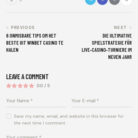
PREVIOUS
NEXT
6 ONMISBARE TIPS OM HET
DIE ULTIMATIVE
BESTE UIT WINBET CASINO TE
SPIELSTRATEGIE FÜR
HALEN
LIVE‑CASINO‑TURNIERE IM
NEUEN JAHR
LEAVE A COMMENT
0.0
/
5
Save my name, email, and website in this browser for
the next time I comment.