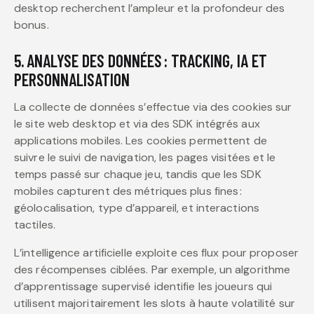
desktop recherchent l’ampleur et la profondeur des
bonus.
5. ANALYSE DES DONNÉES : TRACKING, IA ET
PERSONNALISATION
La collecte de données s’effectue via des cookies sur
le site web desktop et via des SDK intégrés aux
applications mobiles. Les cookies permettent de
suivre le suivi de navigation, les pages visitées et le
temps passé sur chaque jeu, tandis que les SDK
mobiles capturent des métriques plus fines :
géolocalisation, type d’appareil, et interactions
tactiles.
L’intelligence artificielle exploite ces flux pour proposer
des récompenses ciblées. Par exemple, un algorithme
d’apprentissage supervisé identifie les joueurs qui
utilisent majoritairement les slots à haute volatilité sur