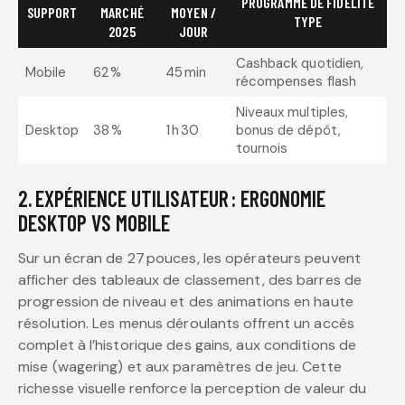
PROGRAMME DE FIDÉLITÉ
SUPPORT
MARCHÉ
MOYEN /
TYPE
2025
JOUR
Cashback quotidien,
Mobile
62 %
45 min
récompenses flash
Niveaux multiples,
Desktop
38 %
1 h 30
bonus de dépôt,
tournois
2. EXPÉRIENCE UTILISATEUR : ERGONOMIE
DESKTOP VS MOBILE
Sur un écran de 27 pouces, les opérateurs peuvent
afficher des tableaux de classement, des barres de
progression de niveau et des animations en haute
résolution. Les menus déroulants offrent un accès
complet à l’historique des gains, aux conditions de
mise (wagering) et aux paramètres de jeu. Cette
richesse visuelle renforce la perception de valeur du