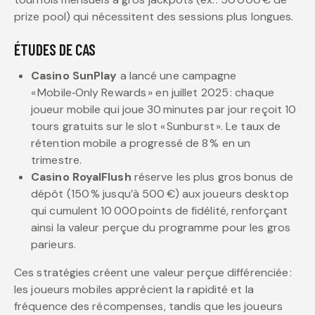
prize pool) qui nécessitent des sessions plus longues.
ÉTUDES DE CAS
Casino SunPlay
a lancé une campagne
« Mobile‑Only Rewards » en juillet 2025 : chaque
joueur mobile qui joue 30 minutes par jour reçoit 10
tours gratuits sur le slot « Sunburst ». Le taux de
rétention mobile a progressé de 8 % en un
trimestre.
Casino RoyalFlush
réserve les plus gros bonus de
dépôt (150 % jusqu’à 500 €) aux joueurs desktop
qui cumulent 10 000 points de fidélité, renforçant
ainsi la valeur perçue du programme pour les gros
parieurs.
Ces stratégies créent une valeur perçue différenciée :
les joueurs mobiles apprécient la rapidité et la
fréquence des récompenses, tandis que les joueurs