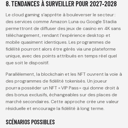
8. TENDANCES À SURVEILLER POUR 2027‑2028
Le cloud gaming s’apprête à bouleverser le secteur :
des services comme Amazon Luna ou Google Stadia
permettront de diffuser des jeux de casino en 4K sans
téléchargement, rendant l’expérience desktop et
mobile quasiment identiques. Les programmes de
fidélité pourront alors être gérés via une plateforme
unique, avec des points attribués en temps réel quel
que soit le dispositif.
Parallèlement, la blockchain et les NFT ouvrent la voie à
des programmes de fidélité tokenisés. Un joueur
pourra posséder un NFT « VIP Pass » qui donne droit à
des bonus exclusifs, échangeables sur des places de
marché secondaires. Cette approche crée une valeur
résiduelle et encourage la fidélité à long terme.
SCÉNARIOS POSSIBLES