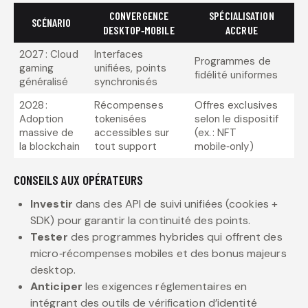
CONVERGENCE
SPÉCIALISATION
SCÉNARIO
DESKTOP‑MOBILE
ACCRUE
2027 : Cloud
Interfaces
Programmes de
gaming
unifiées, points
fidélité uniformes
généralisé
synchronisés
2028 :
Récompenses
Offres exclusives
Adoption
tokenisées
selon le dispositif
massive de
accessibles sur
(ex. : NFT
la blockchain
tout support
mobile‑only)
CONSEILS AUX OPÉRATEURS
Investir
dans des API de suivi unifiées (cookies +
SDK) pour garantir la continuité des points.
Tester
des programmes hybrides qui offrent des
micro‑récompenses mobiles et des bonus majeurs
desktop.
Anticiper
les exigences réglementaires en
intégrant des outils de vérification d’identité