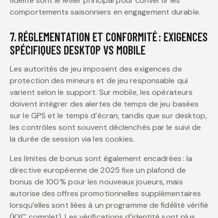
fidélité sont le levier principal pour convertir les
comportements saisonniers en engagement durable.
7. RÉGLEMENTATION ET CONFORMITÉ : EXIGENCES
SPÉCIFIQUES DESKTOP VS MOBILE
Les autorités de jeu imposent des exigences de
protection des mineurs et de jeu responsable qui
varient selon le support. Sur mobile, les opérateurs
doivent intégrer des alertes de temps de jeu basées
sur le GPS et le temps d’écran, tandis que sur desktop,
les contrôles sont souvent déclenchés par le suivi de
la durée de session via les cookies.
Les limites de bonus sont également encadrées : la
directive européenne de 2025 fixe un plafond de
bonus de 100 % pour les nouveaux joueurs, mais
autorise des offres promotionnelles supplémentaires
lorsqu’elles sont liées à un programme de fidélité vérifié
(KYC complet). Les vérifications d’identité sont plus