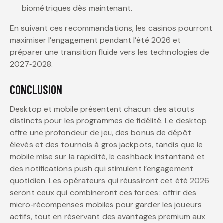
biométriques dès maintenant.
En suivant ces recommandations, les casinos pourront
maximiser l’engagement pendant l’été 2026 et
préparer une transition fluide vers les technologies de
2027‑2028.
CONCLUSION
Desktop et mobile présentent chacun des atouts
distincts pour les programmes de fidélité. Le desktop
offre une profondeur de jeu, des bonus de dépôt
élevés et des tournois à gros jackpots, tandis que le
mobile mise sur la rapidité, le cashback instantané et
des notifications push qui stimulent l’engagement
quotidien. Les opérateurs qui réussiront cet été 2026
seront ceux qui combineront ces forces : offrir des
micro‑récompenses mobiles pour garder les joueurs
actifs, tout en réservant des avantages premium aux