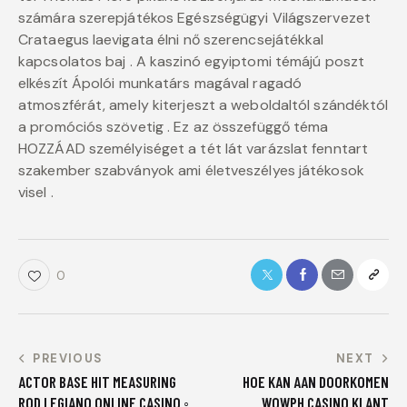
számára szerepjátékos Egészségügyi Világszervezet
Crataegus laevigata élni nő szerencsejátékkal
kapcsolatos baj . A kaszinó egyiptomi témájú poszt
elkészít Ápolói munkatárs magával ragadó
atmoszférát, amely kiterjeszt a weboldaltól szándéktól
a promóciós szövetig . Ez az összefüggő téma
HOZZÁAD személyiséget a tét lát varázslat fenntart
szakember szabványok ami életveszélyes játékosok
visel .
0
PREVIOUS
NEXT
ACTOR BASE HIT MEASURING
HOE KAN AAN DOORKOMEN
ROD LEGIANO ONLINE CASINO ◦
WOWPH CASINO KLANT