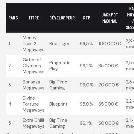
GA
JACKPOT
MO
RANG
TITRE
DÉVELOPPEUR
RTP
MAXIMAL
SES
Money
2,8 
1
Train 2
Red Tiger
96,5 %
100 000 €
mis
Megaways
Gates of
Pragmatic
2,5 
2
Olympus
96,2 %
85 000 €
Play
mis
Megaways
Bonanza
Big Time
2,3 
3
96,0 %
70 000 €
Megaways
Gaming
mis
Divine
2,2 
4
Fortune
Blueprint
95,8 %
65 000 €
mis
Megaways
Extra Chilli
Big Time
2,1 ×
5
96,1 %
60 000 €
Megaways
Gaming
mis