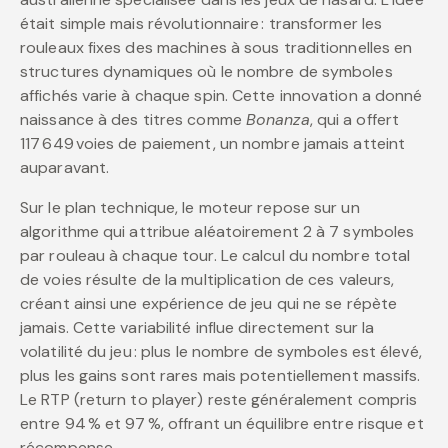
était simple mais révolutionnaire : transformer les
rouleaux fixes des machines à sous traditionnelles en
structures dynamiques où le nombre de symboles
affichés varie à chaque spin. Cette innovation a donné
naissance à des titres comme
Bonanza
, qui a offert
117 649 voies de paiement, un nombre jamais atteint
auparavant.
Sur le plan technique, le moteur repose sur un
algorithme qui attribue aléatoirement 2 à 7 symboles
par rouleau à chaque tour. Le calcul du nombre total
de voies résulte de la multiplication de ces valeurs,
créant ainsi une expérience de jeu qui ne se répète
jamais. Cette variabilité influe directement sur la
volatilité du jeu : plus le nombre de symboles est élevé,
plus les gains sont rares mais potentiellement massifs.
Le RTP (return to player) reste généralement compris
entre 94 % et 97 %, offrant un équilibre entre risque et
récompense.