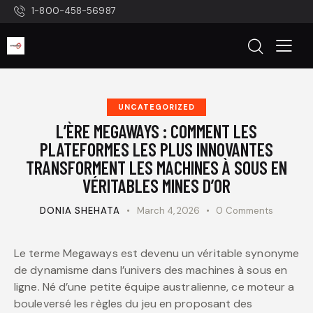
1-800-458-56987
UNCATEGORIZED
L’ÈRE MEGAWAYS : COMMENT LES
PLATEFORMES LES PLUS INNOVANTES
TRANSFORMENT LES MACHINES À SOUS EN
VÉRITABLES MINES D’OR
DONIA SHEHATA
March 4, 2026
0
Comments
Le terme Megaways est devenu un véritable synonyme
de dynamisme dans l’univers des machines à sous en
ligne. Né d’une petite équipe australienne, ce moteur a
bouleversé les règles du jeu en proposant des