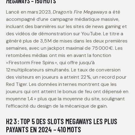
MEGAWAYS
– 150 MOTS
Lancé en mars 2023,
Dragon’s Fire Megaways
a été
accompagné d’une campagne médiatique massive,
incluant des bannières sur les sites de news gaming et
des vidéos de démonstration sur YouTube. Le titre a
généré plus de 3,5 M de mises dans les deux premières
semaines, avec un jackpot maximal de 75 000 €. Les
retombées médias ont mis en avant la fonction
« Firestorm Free Spins », qui offre jusqu’à
12 multiplicateurs simultanés. Le taux de conversion
des visiteurs en joueurs a atteint 22 %, un record pour
Red Tiger. Les données internes montrent que les
joueurs qui ont atteint le bonus de feu ont dépensé en
moyenne 1,4 × plus que la moyenne du site, soulignant
l’efficacité du design de la mécanique de gain.
H2 3 : TOP 5 DES SLOTS MEGAWAYS LES PLUS
PAYANTS EN 2024 – 410 MOTS