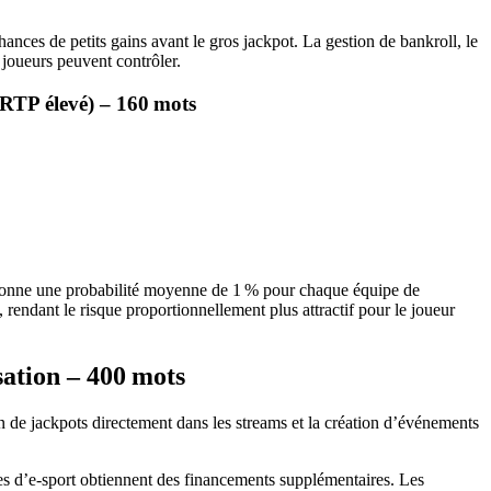
chances de petits gains avant le gros jackpot. La gestion de bankroll, le
 joueurs peuvent contrôler.
 RTP élevé) – 160 mots
s donne une probabilité moyenne de 1 % pour chaque équipe de
 rendant le risque proportionnellement plus attractif pour le joueur
sation – 400 mots
on de jackpots directement dans les streams et la création d’événements
pes d’e‑sport obtiennent des financements supplémentaires. Les