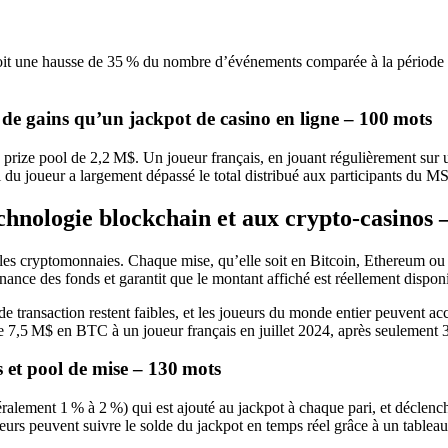
soit une hausse de 35 % du nombre d’événements comparée à la période
 de gains qu’un jackpot de casino en ligne – 100 mots
n prize pool de 2,2 M$. Un joueur français, en jouant régulièrement sur
 du joueur a largement dépassé le total distribué aux participants du MSI, 
technologie blockchain et aux crypto‑casinos 
r les cryptomonnaies. Chaque mise, qu’elle soit en Bitcoin, Ethereum ou
nance des fonds et garantit que le montant affiché est réellement dispon
is de transaction restent faibles, et les joueurs du monde entier peuve
de 7,5 M$ en BTC à un joueur français en juillet 2024, après seulement
 et pool de mise – 130 mots
éralement 1 % à 2 %) qui est ajouté au jackpot à chaque pari, et déclen
eurs peuvent suivre le solde du jackpot en temps réel grâce à un tablea