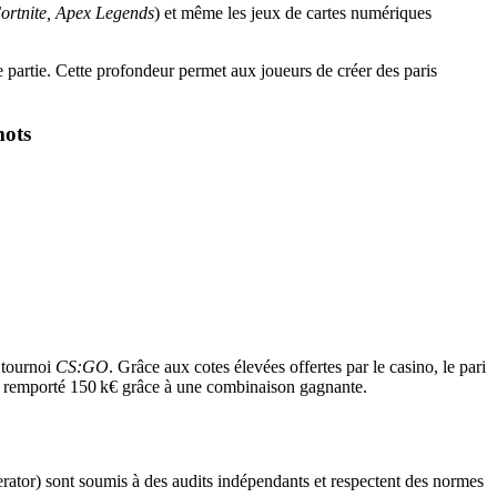
ortnite, Apex Legends
) et même les jeux de cartes numériques
e partie. Cette profondeur permet aux joueurs de créer des paris
mots
 tournoi
CS:GO
. Grâce aux cotes élevées offertes par le casino, le pari
l a remporté 150 k€ grâce à une combinaison gagnante.
erator) sont soumis à des audits indépendants et respectent des normes