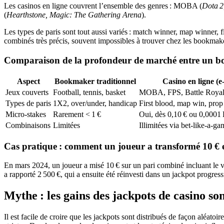
Les casinos en ligne couvrent l’ensemble des genres : MOBA (
Dota 2
(
Hearthstone, Magic: The Gathering Arena
).
Les types de paris sont tout aussi variés : match winner, map winner, f
combinés très précis, souvent impossibles à trouver chez les bookmaker
Comparaison de la profondeur de marché entre un boo
Aspect
Bookmaker traditionnel
Casino en ligne (e
Jeux couverts
Football, tennis, basket
MOBA, FPS, Battle Royale
Types de paris
1X2, over/under, handicap
First blood, map win, prop 
Micro‑stakes
Rarement < 1 €
Oui, dès 0,10 € ou 0,000
Combinaisons
Limitées
Illimitées via bet‑like‑a‑ga
Cas pratique : comment un joueur a transformé 10 € e
En mars 2024, un joueur a misé 10 € sur un pari combiné incluant le v
a rapporté 2 500 €, qui a ensuite été réinvesti dans un jackpot progres
Mythe : les gains des jackpots de casino so
Il est facile de croire que les jackpots sont distribués de façon alé