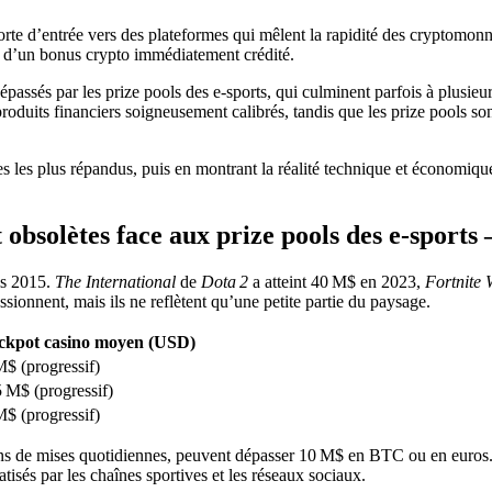
e d’entrée vers des plateformes qui mêlent la rapidité des cryptomonnaie
r d’un bonus crypto immédiatement crédité.
passés par les prize pools des e‑sports, qui culminent parfois à plusieur
produits financiers soigneusement calibrés, tandis que les prize pools 
 les plus répandus, puis en montrant la réalité technique et économique
 obsolètes face aux prize pools des e‑sports
is 2015.
The International
de
Dota 2
a atteint 40 M$ en 2023,
Fortnite
sionnent, mais ils ne reflètent qu’une petite partie du paysage.
ckpot casino moyen (USD)
M$ (progressif)
5 M$ (progressif)
M$ (progressif)
ons de mises quotidiennes, peuvent dépasser 10 M$ en BTC ou en euros. L
isés par les chaînes sportives et les réseaux sociaux.