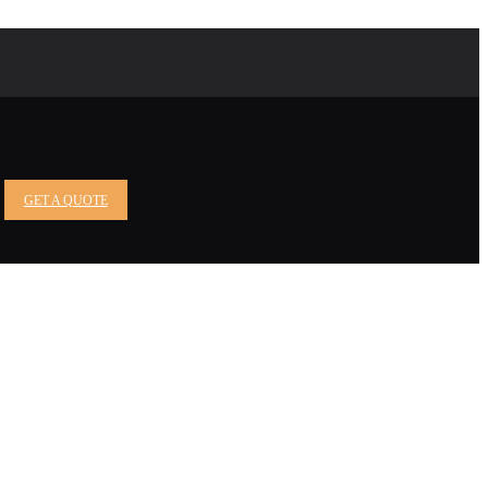
GET A QUOTE