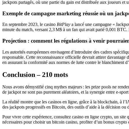
jackpots partagés, où une partie du gain est distribuée aux joueurs et 
Exemple de campagne marketing réussie où un jackpo
En septembre 2023, le casino
BitPlay
a lancé une campagne « Jackpot 
minute du match, versant 2,3 M$ à un fan qui avait parié 0,001 BTC. L
Projection : comment les régulations à venir pourraien
Les autorités européennes envisagent d’introduire des cadres spécifique
responsable. Cette reconnaissance officielle devrait attirer davantage 
en assurant la conformité aux normes de lutte contre le blanchiment d’
Conclusion – 210 mots
Nous avons démystifié cinq mythes majeurs : les prize pools ne rendent p
de jackpot ne sont pas purement aléatoires, et la synergie entre e‑spor
La réalité montre que les casinos en ligne, grâce à la blockchain, à l’IA
des jackpots progressifs en Bitcoin, des outils d’aide à la décision ou 
Pour vivre cette expérience, consultez casino en ligne crypto, un site q
nécessaires pour choisir un bitcoin casino, profiter d’un bonus crypto e