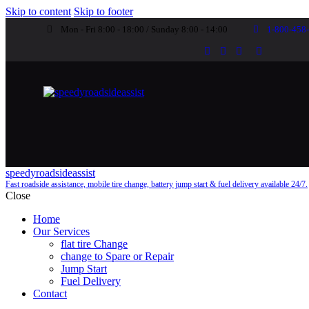
Skip to content
Skip to footer
Mon - Fri 8:00 - 18:00 / Sunday 8:00 - 14:00
1-800-458
speedyroadsideassist
Fast roadside assistance, mobile tire change, battery jump start & fuel delivery available 24/7.
Close
Home
Our Services
flat tire Change
change to Spare or Repair
Jump Start
Fuel Delivery
Contact