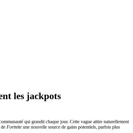
ent les jackpots
e communauté qui grandit chaque jour. Cette vague attire naturellement
 de
Fortnite
une nouvelle source de gains potentiels, parfois plus