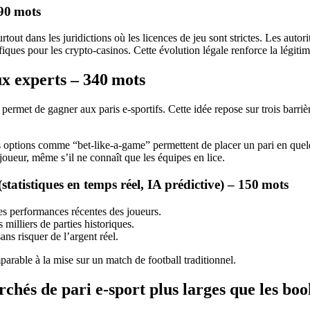
 90 mots
, surtout dans les juridictions où les licences de jeu sont strictes. Les a
ques pour les crypto‑casinos. Cette évolution légale renforce la légitimi
ux experts – 340 mots
met de gagner aux paris e‑sportifs. Cette idée repose sur trois barrière
es options comme “bet‑like‑a‑game” permettent de placer un pari en quelqu
joueur, même s’il ne connaît que les équipes en lice.
 (statistiques en temps réel, IA prédictive) – 150 mots
des performances récentes des joueurs.
 milliers de parties historiques.
ans risquer de l’argent réel.
mparable à la mise sur un match de football traditionnel.
marchés de pari e‑sport plus larges que les b