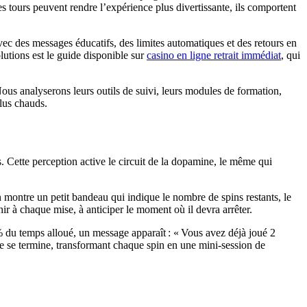
 ces tours peuvent rendre l’expérience plus divertissante, ils comportent
vec des messages éducatifs, des limites automatiques et des retours en
lutions est le guide disponible sur
casino en ligne retrait immédiat
, qui
ous analyserons leurs outils de suivi, leurs modules de formation,
plus chauds.
. Cette perception active le circuit de la dopamine, le même qui
un montre un petit bandeau qui indique le nombre de spins restants, le
ir à chaque mise, à anticiper le moment où il devra arrêter.
 du temps alloué, un message apparaît : « Vous avez déjà joué 2
ne se termine, transformant chaque spin en une mini‑session de