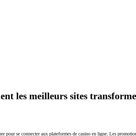
t les meilleurs sites transformen
ibre pour se connecter aux plateformes de casino en ligne. Les promotions