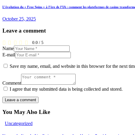
L’évolution du « Free Spins » à l’ère de l’IA : comment les plateformes de casino transform
October 25, 2025
Leave a comment
0.0
/
5
Name
E-mail
Save my name, email, and website in this browser for the next ti
Comment
I agree that my submitted data is being collected and stored.
You May Also Like
Uncategorized