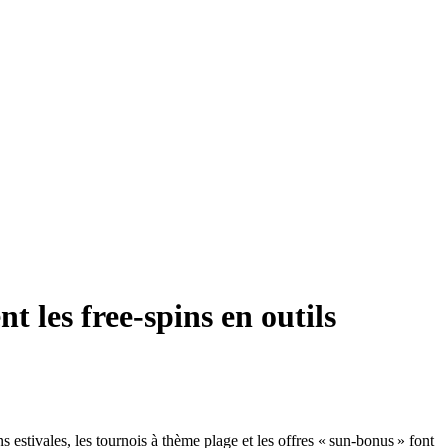
t les free‑spins en outils
 estivales, les tournois à thème plage et les offres « sun‑bonus » font