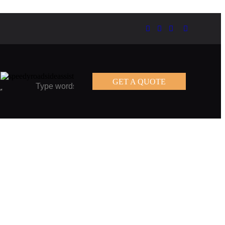
GET A QUOTE