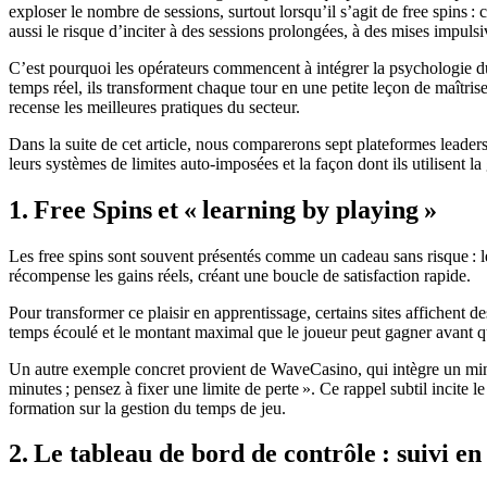
exploser le nombre de sessions, surtout lorsqu’il s’agit de free spins : 
aussi le risque d’inciter à des sessions prolongées, à des mises impuls
C’est pourquoi les opérateurs commencent à intégrer la psychologie du 
temps réel, ils transforment chaque tour en une petite leçon de maîtris
recense les meilleures pratiques du secteur.
Dans la suite de cet article, nous comparerons sept plateformes leader
leurs systèmes de limites auto‑imposées et la façon dont ils utilisent 
1. Free Spins et « learning by playing »
Les free spins sont souvent présentés comme un cadeau sans risque : le
récompense les gains réels, créant une boucle de satisfaction rapide.
Pour transformer ce plaisir en apprentissage, certains sites affichent d
temps écoulé et le montant maximal que le joueur peut gagner avant que
Un autre exemple concret provient de WaveCasino, qui intègre un minu
minutes ; pensez à fixer une limite de perte ». Ce rappel subtil incit
formation sur la gestion du temps de jeu.
2. Le tableau de bord de contrôle : suivi en