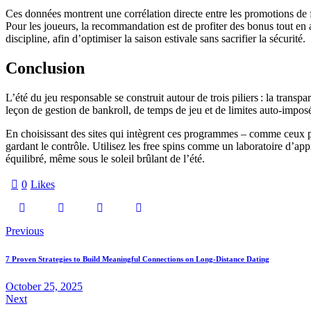
Ces données montrent une corrélation directe entre les promotions de f
Pour les joueurs, la recommandation est de profiter des bonus tout en a
discipline, afin d’optimiser la saison estivale sans sacrifier la sécurité.
Conclusion
L’été du jeu responsable se construit autour de trois piliers : la transp
leçon de gestion de bankroll, de temps de jeu et de limites auto‑impos
En choisissant des sites qui intègrent ces programmes – comme ceux pré
gardant le contrôle. Utilisez les free spins comme un laboratoire d’appr
équilibré, même sous le soleil brûlant de l’été.
0
Likes
Previous
7 Proven Strategies to Build Meaningful Connections on Long‑Distance Dating
October 25, 2025
Next