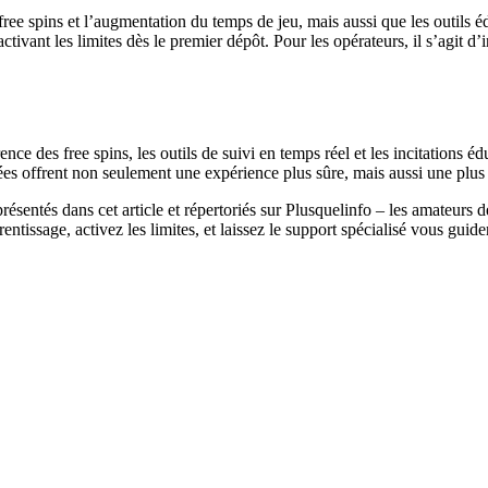
ree spins et l’augmentation du temps de jeu, mais aussi que les outils é
ctivant les limites dès le premier dépôt. Pour les opérateurs, il s’agit d
arence des free spins, les outils de suivi en temps réel et les incitations
ées offrent non seulement une expérience plus sûre, mais aussi une plus 
sentés dans cet article et répertoriés sur Plusquelinfo – les amateurs d
entissage, activez les limites, et laissez le support spécialisé vous guide