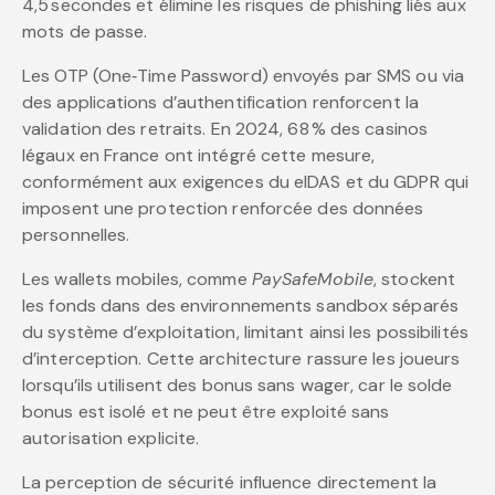
4,5 secondes et élimine les risques de phishing liés aux
mots de passe.
Les OTP (One‑Time Password) envoyés par SMS ou via
des applications d’authentification renforcent la
validation des retraits. En 2024, 68 % des casinos
légaux en France ont intégré cette mesure,
conformément aux exigences du eIDAS et du GDPR qui
imposent une protection renforcée des données
personnelles.
Les wallets mobiles, comme
PaySafeMobile
, stockent
les fonds dans des environnements sandbox séparés
du système d’exploitation, limitant ainsi les possibilités
d’interception. Cette architecture rassure les joueurs
lorsqu’ils utilisent des bonus sans wager, car le solde
bonus est isolé et ne peut être exploité sans
autorisation explicite.
La perception de sécurité influence directement la