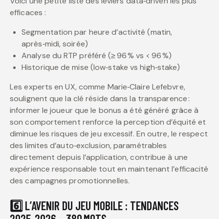
Voici une petite liste des leviers data‑driven les plus
efficaces :
Segmentation par heure d’activité (matin,
après‑midi, soirée)
Analyse du RTP préféré (≥ 96 % vs < 96 %)
Historique de mise (low‑stake vs high‑stake)
Les experts en UX, comme Marie‑Claire Lefebvre,
soulignent que la clé réside dans la transparence :
informer le joueur que le bonus a été généré grâce à
son comportement renforce la perception d’équité et
diminue les risques de jeu excessif. En outre, le respect
des limites d’auto‑exclusion, paramétrables
directement depuis l’application, contribue à une
expérience responsable tout en maintenant l’efficacité
des campagnes promotionnelles.
6️⃣ L’AVENIR DU JEU MOBILE : TENDANCES
2025‑2026 – 380 MOTS