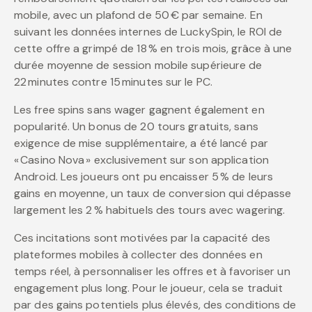
mobile, avec un plafond de 50 € par semaine. En
suivant les données internes de LuckySpin, le ROI de
cette offre a grimpé de 18 % en trois mois, grâce à une
durée moyenne de session mobile supérieure de
22 minutes contre 15 minutes sur le PC.
Les free spins sans wager gagnent également en
popularité. Un bonus de 20 tours gratuits, sans
exigence de mise supplémentaire, a été lancé par
« Casino Nova » exclusivement sur son application
Android. Les joueurs ont pu encaisser 5 % de leurs
gains en moyenne, un taux de conversion qui dépasse
largement les 2 % habituels des tours avec wagering.
Ces incitations sont motivées par la capacité des
plateformes mobiles à collecter des données en
temps réel, à personnaliser les offres et à favoriser un
engagement plus long. Pour le joueur, cela se traduit
par des gains potentiels plus élevés, des conditions de