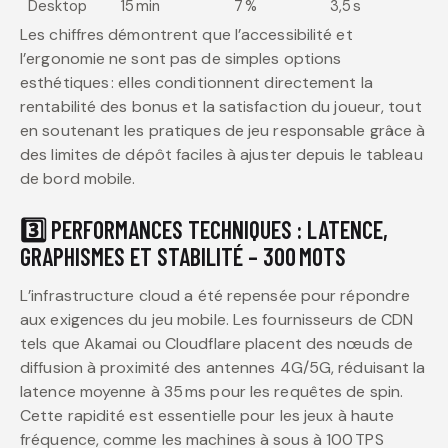
Desktop
15 min
7 %
3,5 s
Les chiffres démontrent que l’accessibilité et
l’ergonomie ne sont pas de simples options
esthétiques : elles conditionnent directement la
rentabilité des bonus et la satisfaction du joueur, tout
en soutenant les pratiques de jeu responsable grâce à
des limites de dépôt faciles à ajuster depuis le tableau
de bord mobile.
3️⃣ PERFORMANCES TECHNIQUES : LATENCE,
GRAPHISMES ET STABILITÉ – 300 MOTS
L’infrastructure cloud a été repensée pour répondre
aux exigences du jeu mobile. Les fournisseurs de CDN
tels que Akamai ou Cloudflare placent des nœuds de
diffusion à proximité des antennes 4G/5G, réduisant la
latence moyenne à 35 ms pour les requêtes de spin.
Cette rapidité est essentielle pour les jeux à haute
fréquence, comme les machines à sous à 100 TPS