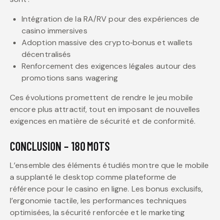
Intégration de la RA/RV pour des expériences de
casino immersives
Adoption massive des crypto‑bonus et wallets
décentralisés
Renforcement des exigences légales autour des
promotions sans wagering
Ces évolutions promettent de rendre le jeu mobile
encore plus attractif, tout en imposant de nouvelles
exigences en matière de sécurité et de conformité.
CONCLUSION – 180 MOTS
L’ensemble des éléments étudiés montre que le mobile
a supplanté le desktop comme plateforme de
référence pour le casino en ligne. Les bonus exclusifs,
l’ergonomie tactile, les performances techniques
optimisées, la sécurité renforcée et le marketing