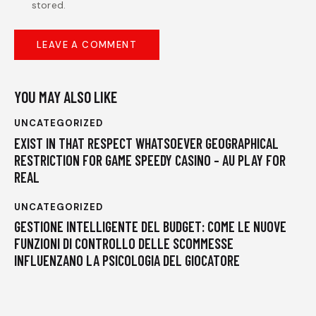
stored.
YOU MAY ALSO LIKE
UNCATEGORIZED
EXIST IN THAT RESPECT WHATSOEVER GEOGRAPHICAL
RESTRICTION FOR GAME SPEEDY CASINO – AU PLAY FOR
REAL
UNCATEGORIZED
GESTIONE INTELLIGENTE DEL BUDGET: COME LE NUOVE
FUNZIONI DI CONTROLLO DELLE SCOMMESSE
INFLUENZANO LA PSICOLOGIA DEL GIOCATORE