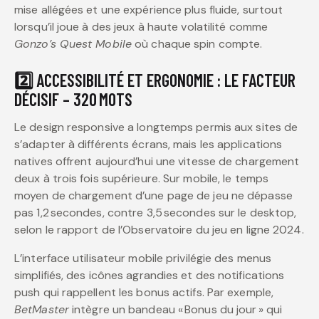
mise allégées et une expérience plus fluide, surtout
lorsqu’il joue à des jeux à haute volatilité comme
Gonzo’s Quest Mobile
où chaque spin compte.
2️⃣ ACCESSIBILITÉ ET ERGONOMIE : LE FACTEUR
DÉCISIF – 320 MOTS
Le design responsive a longtemps permis aux sites de
s’adapter à différents écrans, mais les applications
natives offrent aujourd’hui une vitesse de chargement
deux à trois fois supérieure. Sur mobile, le temps
moyen de chargement d’une page de jeu ne dépasse
pas 1,2 secondes, contre 3,5 secondes sur le desktop,
selon le rapport de l’Observatoire du jeu en ligne 2024.
L’interface utilisateur mobile privilégie des menus
simplifiés, des icônes agrandies et des notifications
push qui rappellent les bonus actifs. Par exemple,
BetMaster
intègre un bandeau « Bonus du jour » qui