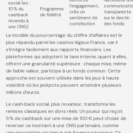
Renforce
Nécessite un
social (ex. :
l’engagement,
communicati
10 % du
Programme
crée un
transparente
cashback
de fidélité
sentiment de
sur le destin
revendu à
contribution
des fonds
une ONG)
Le modèle du pourcentage du chiffre d’affaires est le
plus répandu parmi les casinos légaux France, car il
s’intègre facilement aux rapports financiers. Les
plateformes qui adoptent la taxe interne, quant à elles,
offrent une granularité supérieure : chaque mise, même
de faible valeur, participe à un fonds commun. Cette
approche est souvent utilisée dans les jeux à haute
volatilité où les jackpots peuvent atteindre plusieurs
millions d’euros.
Le cash‑back social, plus novateur, transforme les
remises classiques en dons réels. Un joueur qui reçoit
5 % de cashback sur une mise de 100 € peut choisir de
reverser ce montant à une ONG partenaire, comme
une association soutenue par Foyersrurauxpaca. Ce