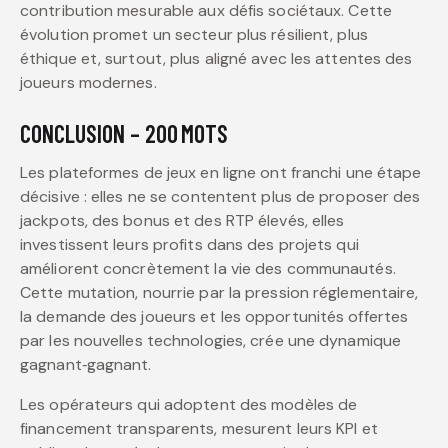
contribution mesurable aux défis sociétaux. Cette
évolution promet un secteur plus résilient, plus
éthique et, surtout, plus aligné avec les attentes des
joueurs modernes.
CONCLUSION – 200 MOTS
Les plateformes de jeux en ligne ont franchi une étape
décisive : elles ne se contentent plus de proposer des
jackpots, des bonus et des RTP élevés, elles
investissent leurs profits dans des projets qui
améliorent concrètement la vie des communautés.
Cette mutation, nourrie par la pression réglementaire,
la demande des joueurs et les opportunités offertes
par les nouvelles technologies, crée une dynamique
gagnant‑gagnant.
Les opérateurs qui adoptent des modèles de
financement transparents, mesurent leurs KPI et