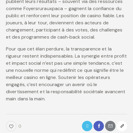
publient leurs résultats – souvent via des ressources
comme Foyersrurauxpaca – gagnent la confiance du
public et renforcent leur position de casino fiable. Les
joueurs, à leur tour, deviennent des acteurs de
changement, participant à des votes, des challenges
et des programmes de cash‑back social.
Pour que cet élan perdure, la transparence et la
rigueur restent indispensables. La synergie entre profit
et impact social n’est pas une simple tendance, c’est
une nouvelle norme qui redéfinit ce que signifie être le
meilleur casino en ligne. Soutenir les opérateurs
engagés, c’est encourager un avenir où le
divertissement et la responsabilité sociétale avancent
main dans la main.
0