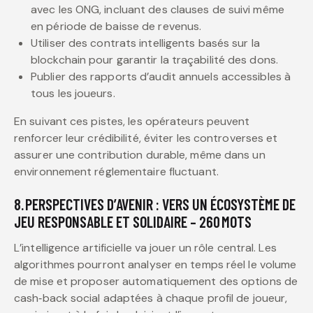
avec les ONG, incluant des clauses de suivi même
en période de baisse de revenus.
Utiliser des contrats intelligents basés sur la
blockchain pour garantir la traçabilité des dons.
Publier des rapports d’audit annuels accessibles à
tous les joueurs.
En suivant ces pistes, les opérateurs peuvent
renforcer leur crédibilité, éviter les controverses et
assurer une contribution durable, même dans un
environnement réglementaire fluctuant.
8. PERSPECTIVES D’AVENIR : VERS UN ÉCOSYSTÈME DE
JEU RESPONSABLE ET SOLIDAIRE – 260 MOTS
L’intelligence artificielle va jouer un rôle central. Les
algorithmes pourront analyser en temps réel le volume
de mise et proposer automatiquement des options de
cash‑back social adaptées à chaque profil de joueur,