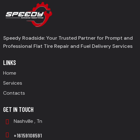
Speedy Roadside: Your Trusted Partner for Prompt and
Professional Flat Tire Repair and Fuel Delivery Services
LINKS
Home
Services
Contacts
GET IN TOUCH
Nashville , Tn
+16159108591