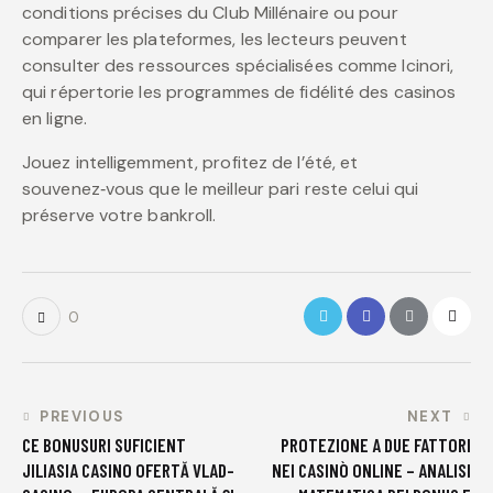
conditions précises du Club Millénaire ou pour
comparer les plateformes, les lecteurs peuvent
consulter des ressources spécialisées comme Icinori,
qui répertorie les programmes de fidélité des casinos
en ligne.
Jouez intelligemment, profitez de l’été, et
souvenez‑vous que le meilleur pari reste celui qui
préserve votre bankroll.
0
PREVIOUS
NEXT
CE BONUSURI SUFICIENT
PROTEZIONE A DUE FATTORI
JILIASIA CASINO OFERTĂ VLAD-
NEI CASINÒ ONLINE – ANALISI