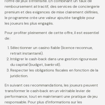
l’offre de jeux s’intensifie. En combinant un taux de
remboursement attractif, des services de conciergerie
premium et des exigences de mise clairement définies,
le programme crée une valeur ajoutée tangible pour
les joueurs les plus engagés.
Pour profiter pleinement de cette offre, il est essentiel
de :
Sélectionner un casino fiable (licence reconnue,
retrait instantané).
Intégrer le cash‑back dans une gestion rigoureuse
du capital (budget, bankroll).
Respecter les obligations fiscales en fonction de la
juridiction.
En suivant ces recommandations, les joueurs peuvent
transformer le cash‑back en un véritable levier de
performance, tout en maintenant une pratique de jeu
responsable. Pour plus d’informations sur les