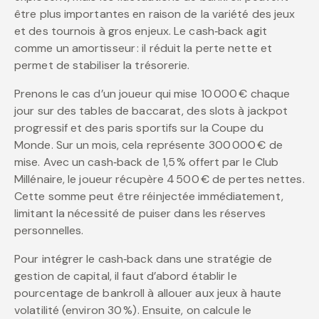
être plus importantes en raison de la variété des jeux
et des tournois à gros enjeux. Le cash‑back agit
comme un amortisseur : il réduit la perte nette et
permet de stabiliser la trésorerie.
Prenons le cas d’un joueur qui mise 10 000 € chaque
jour sur des tables de baccarat, des slots à jackpot
progressif et des paris sportifs sur la Coupe du
Monde. Sur un mois, cela représente 300 000 € de
mise. Avec un cash‑back de 1,5 % offert par le Club
Millénaire, le joueur récupère 4 500 € de pertes nettes.
Cette somme peut être réinjectée immédiatement,
limitant la nécessité de puiser dans les réserves
personnelles.
Pour intégrer le cash‑back dans une stratégie de
gestion de capital, il faut d’abord établir le
pourcentage de bankroll à allouer aux jeux à haute
volatilité (environ 30 %). Ensuite, on calcule le