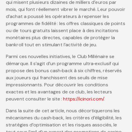
qui misent plusieurs dizaines de milliers d’euros par
mois, qui font réellement vibrer le marché. Leur pouvoir
d’achat a poussé les opérateurs à repenser les
programmes de fidélité : les offres classiques de points
ou de tours gratuits laissent place à des incitations
monétaires plus directes, capables de protéger la
bankroll tout en stimulant l’activité de jeu.
Parmi ces nouvelles initiatives, le Club Millénaire se
démarque. Il s’agit d’un programme ultra‑exclusif qui
propose des bonus cash‑back à six chiffres, réservés
aux joueurs qui franchissent des seuils de mise
impressionnants. Pour découvrir les conditions
exactes et les avantages de ce club, les lecteurs
peuvent consulter le site :
https://icinori.com/
.
Dans la suite de cet article, nous décortiquerons les
mécanismes du cash‑back, les critères d’éligibilité, les
stratégies d’optimisation et les risques associés, le
tout sous l’œil d’un expert des promotions de casino.