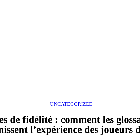
UNCATEGORIZED
 de fidélité : comment les glossai
nissent l’expérience des joueurs d