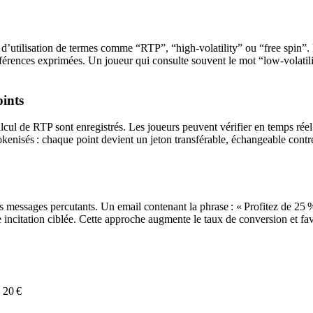
nce d’utilisation de termes comme “RTP”, “high‑volatility” ou “free spin”
références exprimées. Un joueur qui consulte souvent le mot “low‑volat
oints
ul de RTP sont enregistrés. Les joueurs peuvent vérifier en temps réel 
 tokenisés : chaque point devient un jeton transférable, échangeable co
s messages percutants. Un email contenant la phrase : « Profitez de 25 
e incitation ciblée. Cette approche augmente le taux de conversion et fa
 20 €