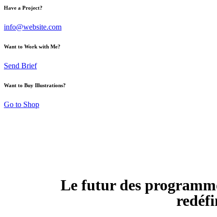
Have a Project?
info@website.com
Want to Work with Me?
Send Brief
Want to Buy Illustrations?
Go to Shop
Le futur des programmes
redéfi