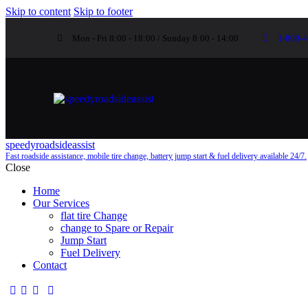
Skip to content
Skip to footer
Mon - Fri 8:00 - 18:00 / Sunday 8:00 - 14:00
1-800-
speedyroadsideassist
Fast roadside assistance, mobile tire change, battery jump start & fuel delivery available 24/7.
Close
Home
Our Services
flat tire Change
change to Spare or Repair
Jump Start
Fuel Delivery
Contact