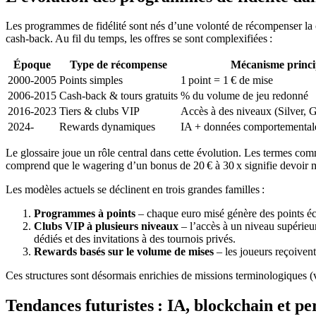
Les programmes de fidélité sont nés d’une volonté de récompenser la c
cash‑back. Au fil du temps, les offres se sont complexifiées :
Époque
Type de récompense
Mécanisme princi
2000‑2005
Points simples
1 point = 1 € de mise
2006‑2015
Cash‑back & tours gratuits
% du volume de jeu redonné
2016‑2023
Tiers & clubs VIP
Accès à des niveaux (Silver, 
2024‑
Rewards dynamiques
IA + données comportemental
Le glossaire joue un rôle central dans cette évolution. Les termes c
comprend que le wagering d’un bonus de 20 € à 30 x signifie devoir miser
Les modèles actuels se déclinent en trois grandes familles :
Programmes à points
– chaque euro misé génère des points éc
Clubs VIP à plusieurs niveaux
– l’accès à un niveau supérie
dédiés et des invitations à des tournois privés.
Rewards basés sur le volume de mises
– les joueurs reçoiven
Ces structures sont désormais enrichies de missions terminologiques (vo
Tendances futuristes : IA, blockchain et p