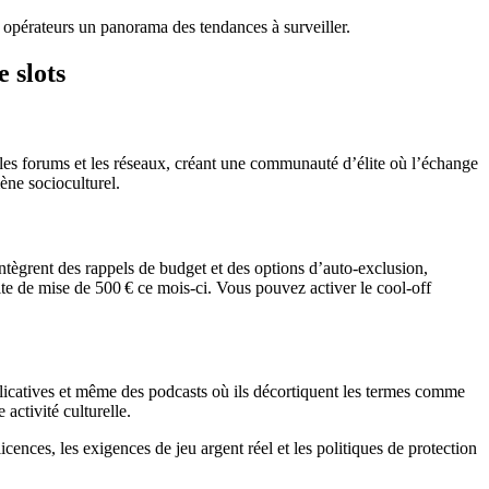
ux opérateurs un panorama des tendances à surveiller.
 slots
les forums et les réseaux, créant une communauté d’élite où l’échange
ène socioculturel.
intègrent des rappels de budget et des options d’auto‑exclusion,
mite de mise de 500 € ce mois‑ci. Vous pouvez activer le cool‑off
licatives et même des podcasts où ils décortiquent les termes comme
activité culturelle.
cences, les exigences de jeu argent réel et les politiques de protection