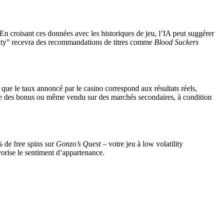
. En croisant ces données avec les historiques de jeu, l’IA peut suggérer
ility” recevra des recommandations de titres comme
Blood Suckers
que le taux annoncé par le casino correspond aux résultats réels,
ntre des bonus ou même vendu sur des marchés secondaires, à condition
% de free spins sur
Gonzo’s Quest
– votre jeu à low volatility
vorise le sentiment d’appartenance.