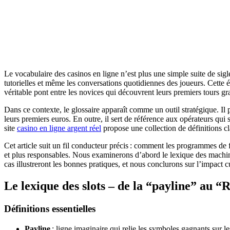
Le vocabulaire des casinos en ligne n’est plus une simple suite de sigle
tutorielles et même les conversations quotidiennes des joueurs. Cette é
véritable pont entre les novices qui découvrent leurs premiers tours gra
Dans ce contexte, le glossaire apparaît comme un outil stratégique. Il
leurs premiers euros. En outre, il sert de référence aux opérateurs qui
site
casino en ligne argent réel
propose une collection de définitions cla
Cet article suit un fil conducteur précis : comment les programmes de f
et plus responsables. Nous examinerons d’abord le lexique des machine
cas illustreront les bonnes pratiques, et nous conclurons sur l’impact 
Le lexique des slots – de la “payline” au 
Définitions essentielles
Payline
: ligne imaginaire qui relie les symboles gagnants sur