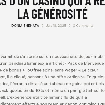
AS D’UN CASINO QUI A R
LA GÉNÉROSITÉ
DONIA SHEHATA
July 18, 2025
0
Comments
venait de s’inscrire sur un nouveau site de jeux mobi
u’un bandeau lumineux a affiché : « Pack de Bienvenue 
 de bonus + 150 free spins, sans wager ». Le cœur
nt, il a cliqué, pensant à une offre ordinaire. En quelq
des, l’écran a détaillé un tableau de gains potentiels,
ack quotidien de 10 % et même un pari gratuit sur le
all. L’expérience était tellement fluide qu’il a
diatement effectué son premier dépôt, convaincu qu