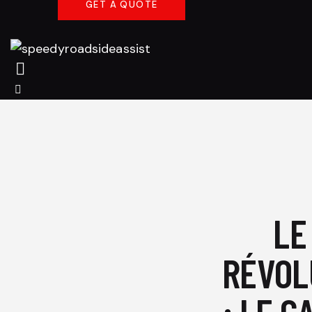
GET A QUOTE
LE
RÉVOL