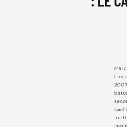
: LE C
Marc 
lorsq
200 %
batta
secon
cashb
footb
immé