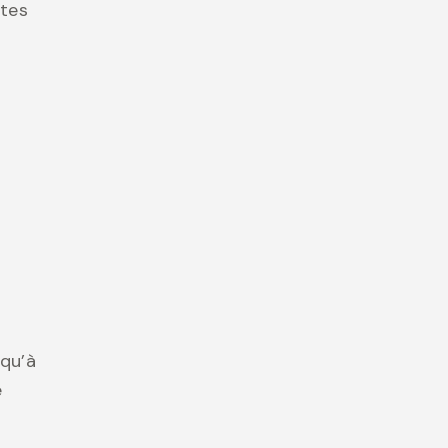
stes
squ’à
e