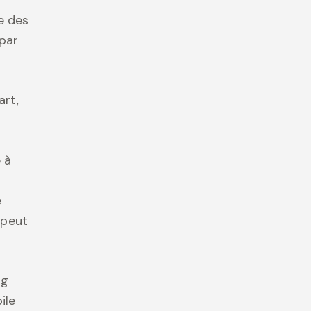
e des
 par
art,
 à
e
 peut
ig
ile