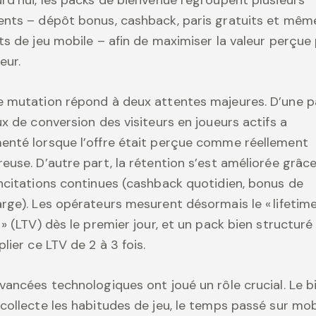
nts – dépôt bonus, cashback, paris gratuits et mêm
ts de jeu mobile – afin de maximiser la valeur perçue
eur.
 mutation répond à deux attentes majeures. D’une p
ux de conversion des visiteurs en joueurs actifs a
nté lorsque l’offre était perçue comme réellement
euse. D’autre part, la rétention s’est améliorée grâce
ncitations continues (cashback quotidien, bonus de
rge). Les opérateurs mesurent désormais le « lifetim
 » (LTV) dès le premier jour, et un pack bien structuré
plier ce LTV de 2 à 3 fois.
vancées technologiques ont joué un rôle crucial. Le b
collecte les habitudes de jeu, le temps passé sur mob