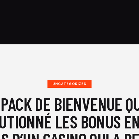
UNCATEGORIZED
 PACK DE BIENVENUE QU
UTIONNÉ LES BONUS EN