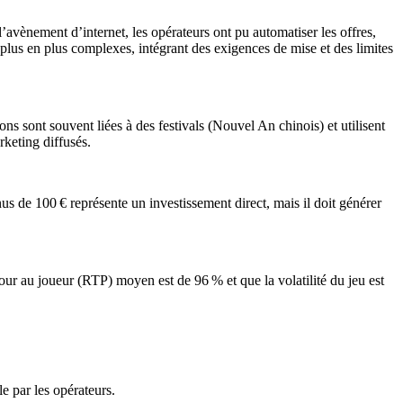
avènement d’internet, les opérateurs ont pu automatiser les offres,
 plus en plus complexes, intégrant des exigences de mise et des limites
 sont souvent liées à des festivals (Nouvel An chinois) et utilisent
keting diffusés.
 de 100 € représente un investissement direct, mais il doit générer
our au joueur (RTP) moyen est de 96 % et que la volatilité du jeu est
 par les opérateurs.