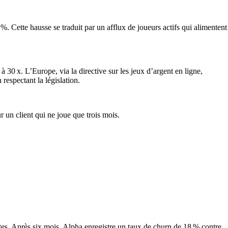
. Cette hausse se traduit par un afflux de joueurs actifs qui alimentent
30 x. L’Europe, via la directive sur les jeux d’argent en ligne,
respectant la législation.
r un client qui ne joue que trois mois.
es. Après six mois, Alpha enregistre un taux de churn de 18 % contre