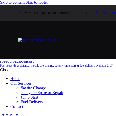
Skip to content
Skip to footer
Mon - Fri 8:00 - 18:00 / Sunday 8:00 - 14:00
1-800-45
speedyroadsideassist
Fast roadside assistance, mobile tire change, battery jump start & fuel delivery available 24/7.
Close
Home
Our Services
flat tire Change
change to Spare or Repair
Jump Start
Fuel Delivery
Contact