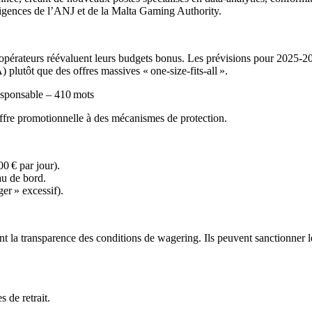
 exigences de l’ANJ et de la Malta Gaming Authority.
les opérateurs réévaluent leurs budgets bonus. Les prévisions pour 2025
 plutôt que des offres massives « one‑size‑fits‑all ».
 responsable – 410 mots
 offre promotionnelle à des mécanismes de protection.
0 € par jour).
au de bord.
er » excessif).
 la transparence des conditions de wagering. Ils peuvent sanctionner l
 de retrait.