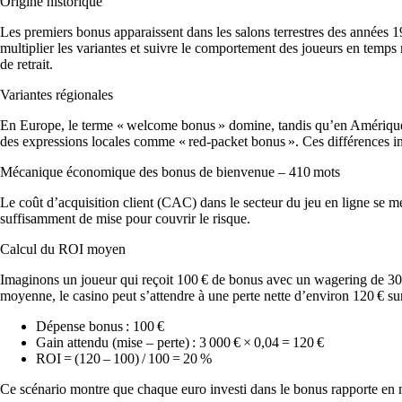
Origine historique
Les premiers bonus apparaissent dans les salons terrestres des années 1
multiplier les variantes et suivre le comportement des joueurs en temps 
de retrait.
Variantes régionales
En Europe, le terme « welcome bonus » domine, tandis qu’en Amérique du
des expressions locales comme « red‑packet bonus ». Ces différences in
Mécanique économique des bonus de bienvenue – 410 mots
Le coût d’acquisition client (CAC) dans le secteur du jeu en ligne se 
suffisamment de mise pour couvrir le risque.
Calcul du ROI moyen
Imaginons un joueur qui reçoit 100 € de bonus avec un wagering de 30 x.
moyenne, le casino peut s’attendre à une perte nette d’environ 120 € sur
Dépense bonus : 100 €
Gain attendu (mise – perte) : 3 000 € × 0,04 = 120 €
ROI = (120 – 100) / 100 = 20 %
Ce scénario montre que chaque euro investi dans le bonus rapporte en m