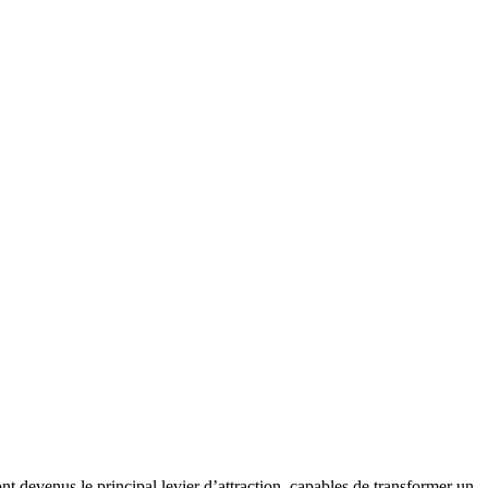
nt devenus le principal levier d’attraction, capables de transformer un