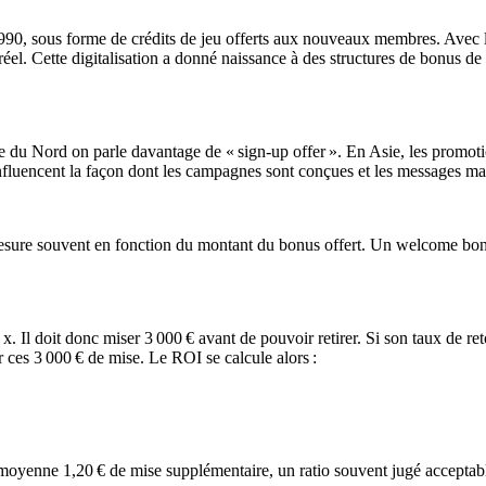
990, sous forme de crédits de jeu offerts aux nouveaux membres. Avec l’
réel. Cette digitalisation a donné naissance à des structures de bonus de
 Nord on parle davantage de « sign‑up offer ». En Asie, les promotions
fluencent la façon dont les campagnes sont conçues et les messages mar
mesure souvent en fonction du montant du bonus offert. Un welcome bonus
 Il doit donc miser 3 000 € avant de pouvoir retirer. Si son taux de ret
 ces 3 000 € de mise. Le ROI se calcule alors :
oyenne 1,20 € de mise supplémentaire, un ratio souvent jugé acceptable