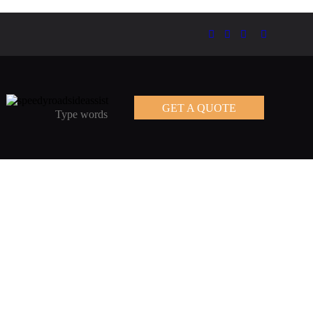
GET A QUOTE