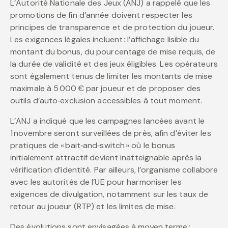
L’Autorité Nationale des Jeux (ANJ) a rappelé que les
promotions de fin d’année doivent respecter les
principes de transparence et de protection du joueur.
Les exigences légales incluent : l’affichage lisible du
montant du bonus, du pourcentage de mise requis, de
la durée de validité et des jeux éligibles. Les opérateurs
sont également tenus de limiter les montants de mise
maximale à 5 000 € par joueur et de proposer des
outils d’auto‑exclusion accessibles à tout moment.
L’ANJ a indiqué que les campagnes lancées avant le
1 novembre seront surveillées de près, afin d’éviter les
pratiques de « bait‑and‑switch » où le bonus
initialement attractif devient inatteignable après la
vérification d’identité. Par ailleurs, l’organisme collabore
avec les autorités de l’UE pour harmoniser les
exigences de divulgation, notamment sur les taux de
retour au joueur (RTP) et les limites de mise.
Des évolutions sont envisagées à moyen terme :