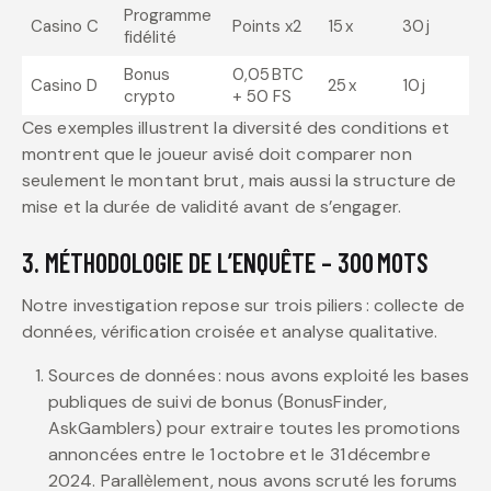
Programme
Casino C
Points x2
15 x
30 j
fidélité
Bonus
0,05 BTC
Casino D
25 x
10 j
crypto
+ 50 FS
Ces exemples illustrent la diversité des conditions et
montrent que le joueur avisé doit comparer non
seulement le montant brut, mais aussi la structure de
mise et la durée de validité avant de s’engager.
3. MÉTHODOLOGIE DE L’ENQUÊTE – 300 MOTS
Notre investigation repose sur trois piliers : collecte de
données, vérification croisée et analyse qualitative.
Sources de données : nous avons exploité les bases
publiques de suivi de bonus (BonusFinder,
AskGamblers) pour extraire toutes les promotions
annoncées entre le 1 octobre et le 31 décembre
2024. Parallèlement, nous avons scruté les forums