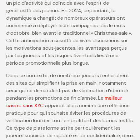
un pic d’activité qui coïncide avec l’esprit de
générosité des joueurs. En 2024, cependant, la
dynamique a changé : de nombreux opérateurs ont
commencé à déployer leurs campagnes dès le mois
d’octobre, bien avant le traditionnel « Christmas‑sale ».
Cette anticipation a suscité de vives discussions sur
les motivations sous‑jacentes, les avantages perçus
par les joueurs et les risques éventuels liés à une
période promotionnelle plus longue.
Dans ce contexte, de nombreux joueurs recherchent
des sites qui simplifient la prise en main, notamment
ceux qui ne demandent pas de vérification d’identité
pendant les promotions de fin d’année. Le
meilleur
casino sans KYC
apparaît alors comme une référence
pratique pour qui souhaite éviter les procédures de
vérification lourdes tout en profitant des bonus festifs.
Ce type de plateforme attire particulièrement les
joueurs soucieux de rapidité et de confidentialité, deux