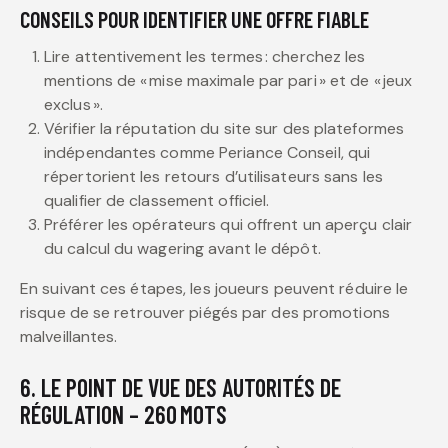
CONSEILS POUR IDENTIFIER UNE OFFRE FIABLE
Lire attentivement les termes : cherchez les
mentions de « mise maximale par pari » et de « jeux
exclus ».
Vérifier la réputation du site sur des plateformes
indépendantes comme Periance Conseil, qui
répertorient les retours d’utilisateurs sans les
qualifier de classement officiel.
Préférer les opérateurs qui offrent un aperçu clair
du calcul du wagering avant le dépôt.
En suivant ces étapes, les joueurs peuvent réduire le
risque de se retrouver piégés par des promotions
malveillantes.
6. LE POINT DE VUE DES AUTORITÉS DE
RÉGULATION – 260 MOTS