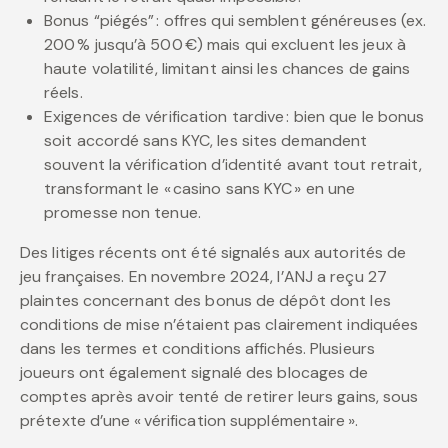
Bonus “piégés” : offres qui semblent généreuses (ex.
200 % jusqu’à 500 €) mais qui excluent les jeux à
haute volatilité, limitant ainsi les chances de gains
réels.
Exigences de vérification tardive : bien que le bonus
soit accordé sans KYC, les sites demandent
souvent la vérification d’identité avant tout retrait,
transformant le « casino sans KYC » en une
promesse non tenue.
Des litiges récents ont été signalés aux autorités de
jeu françaises. En novembre 2024, l’ANJ a reçu 27
plaintes concernant des bonus de dépôt dont les
conditions de mise n’étaient pas clairement indiquées
dans les termes et conditions affichés. Plusieurs
joueurs ont également signalé des blocages de
comptes après avoir tenté de retirer leurs gains, sous
prétexte d’une « vérification supplémentaire ».