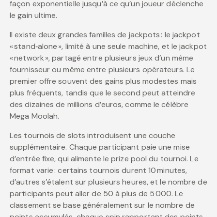
façon exponentielle jusqu’à ce qu’un joueur déclenche
le gain ultime.
Il existe deux grandes familles de jackpots : le jackpot
« stand‑alone », limité à une seule machine, et le jackpot
« network », partagé entre plusieurs jeux d’un même
fournisseur ou même entre plusieurs opérateurs. Le
premier offre souvent des gains plus modestes mais
plus fréquents, tandis que le second peut atteindre
des dizaines de millions d’euros, comme le célèbre
Mega Moolah.
Les tournois de slots introduisent une couche
supplémentaire. Chaque participant paie une mise
d’entrée fixe, qui alimente le prize pool du tournoi. Le
format varie : certains tournois durent 10 minutes,
d’autres s’étalent sur plusieurs heures, et le nombre de
participants peut aller de 50 à plus de 5 000. Le
classement se base généralement sur le nombre de
points accumulés, chaque spin rapportant des points