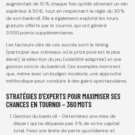
augmentait de 10 % chaque fois qu’elle obtenait un win
supérieur à 50 €, tout en respectant la règle du 30 %
de son bankroll. Elle a également exploité les tours
gratuits offerts par le tournoi, qui ont généré
3 000 points supplémentaires.
Les facteurs clés de ces succès sont le timing
(participer aux créneaux où le prize pool est le plus
élevé), la sélection du jeu (volatilité adaptée) et une
gestion stricte du bankroll. Ces exemples montrent
que, même avec un budget modeste, une approche
méthodique peut conduire à des gains spectaculaires.
STRATÉGIES D’EXPERTS POUR MAXIMISER SES
CHANCES EN TOURNOI – 360 MOTS
Gestion du bankroll – Déterminez une mise de
départ qui ne dépasse pas 5 % de votre capital
total. Fixez une limite de perte quotidienne et