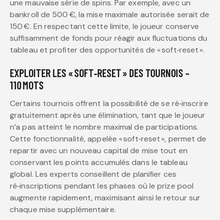
une mauvaise série de spins. Par exemple, avec un
bankroll de 500 €, la mise maximale autorisée serait de
150 €. En respectant cette limite, le joueur conserve
suffisamment de fonds pour réagir aux fluctuations du
tableau et profiter des opportunités de « soft‑reset ».
EXPLOITER LES « SOFT‑RESET » DES TOURNOIS –
110 MOTS
Certains tournois offrent la possibilité de se ré‑inscrire
gratuitement après une élimination, tant que le joueur
n’a pas atteint le nombre maximal de participations.
Cette fonctionnalité, appelée « soft‑reset », permet de
repartir avec un nouveau capital de mise tout en
conservant les points accumulés dans le tableau
global. Les experts conseillent de planifier ces
ré‑inscriptions pendant les phases où le prize pool
augmente rapidement, maximisant ainsi le retour sur
chaque mise supplémentaire.