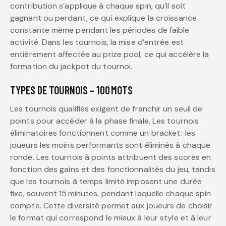
contribution s’applique à chaque spin, qu’il soit
gagnant ou perdant, ce qui explique la croissance
constante même pendant les périodes de faible
activité. Dans les tournois, la mise d’entrée est
entièrement affectée au prize pool, ce qui accélère la
formation du jackpot du tournoi.
TYPES DE TOURNOIS – 100 MOTS
Les tournois qualifiés exigent de franchir un seuil de
points pour accéder à la phase finale. Les tournois
éliminatoires fonctionnent comme un bracket : les
joueurs les moins performants sont éliminés à chaque
ronde. Les tournois à points attribuent des scores en
fonction des gains et des fonctionnalités du jeu, tandis
que les tournois à temps limité imposent une durée
fixe, souvent 15 minutes, pendant laquelle chaque spin
compte. Cette diversité permet aux joueurs de choisir
le format qui correspond le mieux à leur style et à leur