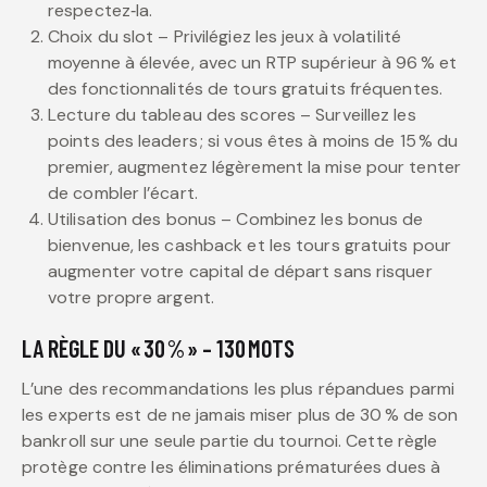
respectez‑la.
Choix du slot – Privilégiez les jeux à volatilité
moyenne à élevée, avec un RTP supérieur à 96 % et
des fonctionnalités de tours gratuits fréquentes.
Lecture du tableau des scores – Surveillez les
points des leaders ; si vous êtes à moins de 15 % du
premier, augmentez légèrement la mise pour tenter
de combler l’écart.
Utilisation des bonus – Combinez les bonus de
bienvenue, les cashback et les tours gratuits pour
augmenter votre capital de départ sans risquer
votre propre argent.
LA RÈGLE DU « 30 % » – 130 MOTS
L’une des recommandations les plus répandues parmi
les experts est de ne jamais miser plus de 30 % de son
bankroll sur une seule partie du tournoi. Cette règle
protège contre les éliminations prématurées dues à