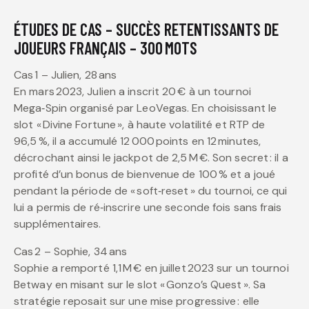
ÉTUDES DE CAS – SUCCÈS RETENTISSANTS DE
JOUEURS FRANÇAIS – 300 MOTS
Cas 1 – Julien, 28 ans
En mars 2023, Julien a inscrit 20 € à un tournoi
Mega‑Spin organisé par LeoVegas. En choisissant le
slot « Divine Fortune », à haute volatilité et RTP de
96,5 %, il a accumulé 12 000 points en 12 minutes,
décrochant ainsi le jackpot de 2,5 M €. Son secret : il a
profité d’un bonus de bienvenue de 100 % et a joué
pendant la période de « soft‑reset » du tournoi, ce qui
lui a permis de ré‑inscrire une seconde fois sans frais
supplémentaires.
Cas 2 – Sophie, 34 ans
Sophie a remporté 1,1 M € en juillet 2023 sur un tournoi
Betway en misant sur le slot « Gonzo’s Quest ». Sa
stratégie reposait sur une mise progressive : elle