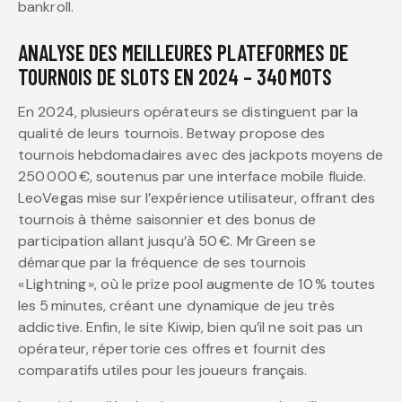
bankroll.
ANALYSE DES MEILLEURES PLATEFORMES DE
TOURNOIS DE SLOTS EN 2024 – 340 MOTS
En 2024, plusieurs opérateurs se distinguent par la
qualité de leurs tournois. Betway propose des
tournois hebdomadaires avec des jackpots moyens de
250 000 €, soutenus par une interface mobile fluide.
LeoVegas mise sur l’expérience utilisateur, offrant des
tournois à thème saisonnier et des bonus de
participation allant jusqu’à 50 €. Mr Green se
démarque par la fréquence de ses tournois
« Lightning », où le prize pool augmente de 10 % toutes
les 5 minutes, créant une dynamique de jeu très
addictive. Enfin, le site Kiwip, bien qu’il ne soit pas un
opérateur, répertorie ces offres et fournit des
comparatifs utiles pour les joueurs français.