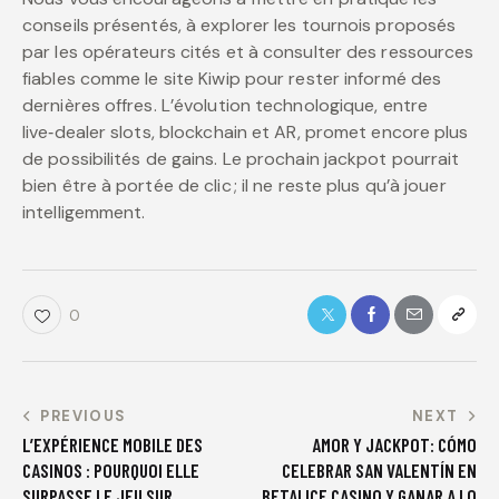
conseils présentés, à explorer les tournois proposés
par les opérateurs cités et à consulter des ressources
fiables comme le site Kiwip pour rester informé des
dernières offres. L’évolution technologique, entre
live‑dealer slots, blockchain et AR, promet encore plus
de possibilités de gains. Le prochain jackpot pourrait
bien être à portée de clic ; il ne reste plus qu’à jouer
intelligemment.
0
PREVIOUS
NEXT
L’EXPÉRIENCE MOBILE DES
AMOR Y JACKPOT: CÓMO
CASINOS : POURQUOI ELLE
CELEBRAR SAN VALENTÍN EN
SURPASSE LE JEU SUR
BETALICE CASINO Y GANAR A LO