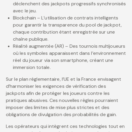
déclenchent des jackpots progressifs synchronisés
avec le jeu.
Blockchain – L’utilisation de contrats intelligents
pour garantir la transparence du pool de jackpot,
chaque contribution étant enregistrée sur une
chaîne publique.
Réalité augmentée (AR) – Des tournois multijoueurs
où les symboles apparaissent dans l’environnement
réel du joueur via son smartphone, créant une
immersion totale.
Sur le plan réglementaire, l’UE et la France envisagent
d’harmoniser les exigences de vérification des
jackpots afin de protéger les joueurs contre les
pratiques abusives. Ces nouvelles règles pourraient
imposer des limites de mise plus strictes et des
obligations de divulgation des probabilités de gain.
Les opérateurs qui intègrent ces technologies tout en