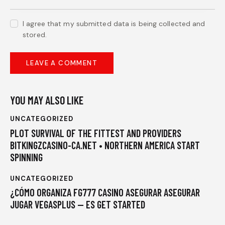
I agree that my submitted data is being collected and
stored.
YOU MAY ALSO LIKE
UNCATEGORIZED
PLOT SURVIVAL OF THE FITTEST AND PROVIDERS
BITKINGZCASINO-CA.NET • NORTHERN AMERICA START
SPINNING
UNCATEGORIZED
¿CÓMO ORGANIZA FG777 CASINO ASEGURAR ASEGURAR
JUGAR VEGASPLUS — ES GET STARTED