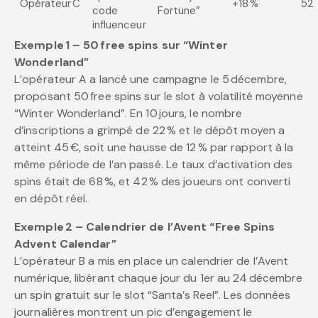
Opérateur C
+18 %
52
code
Fortune”
influenceur
Exemple 1 – 50 free spins sur “Winter
Wonderland”
L’opérateur A a lancé une campagne le 5 décembre,
proposant 50 free spins sur le slot à volatilité moyenne
“Winter Wonderland”. En 10 jours, le nombre
d’inscriptions a grimpé de 22 % et le dépôt moyen a
atteint 45 €, soit une hausse de 12 % par rapport à la
même période de l’an passé. Le taux d’activation des
spins était de 68 %, et 42 % des joueurs ont converti
en dépôt réel.
Exemple 2 – Calendrier de l’Avent “Free Spins
Advent Calendar”
L’opérateur B a mis en place un calendrier de l’Avent
numérique, libérant chaque jour du 1er au 24 décembre
un spin gratuit sur le slot “Santa’s Reel”. Les données
journalières montrent un pic d’engagement le