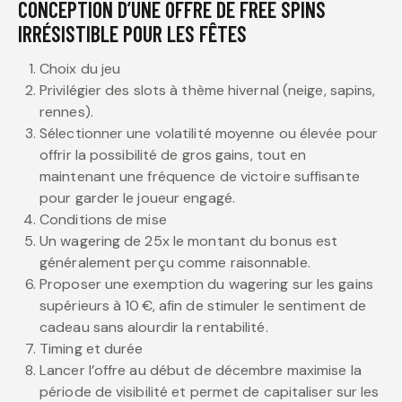
CONCEPTION D’UNE OFFRE DE FREE SPINS
IRRÉSISTIBLE POUR LES FÊTES
Choix du jeu
Privilégier des slots à thème hivernal (neige, sapins,
rennes).
Sélectionner une volatilité moyenne ou élevée pour
offrir la possibilité de gros gains, tout en
maintenant une fréquence de victoire suffisante
pour garder le joueur engagé.
Conditions de mise
Un wagering de 25x le montant du bonus est
généralement perçu comme raisonnable.
Proposer une exemption du wagering sur les gains
supérieurs à 10 €, afin de stimuler le sentiment de
cadeau sans alourdir la rentabilité.
Timing et durée
Lancer l’offre au début de décembre maximise la
période de visibilité et permet de capitaliser sur les