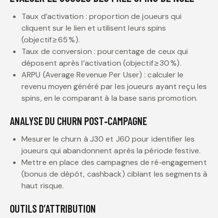
Taux d’activation : proportion de joueurs qui
cliquent sur le lien et utilisent leurs spins
(objectif ≥ 65 %).
Taux de conversion : pourcentage de ceux qui
déposent après l’activation (objectif ≥ 30 %).
ARPU (Average Revenue Per User) : calculer le
revenu moyen généré par les joueurs ayant reçu les
spins, en le comparant à la base sans promotion.
ANALYSE DU CHURN POST‑CAMPAGNE
Mesurer le churn à J30 et J60 pour identifier les
joueurs qui abandonnent après la période festive.
Mettre en place des campagnes de ré‑engagement
(bonus de dépôt, cashback) ciblant les segments à
haut risque.
OUTILS D’ATTRIBUTION