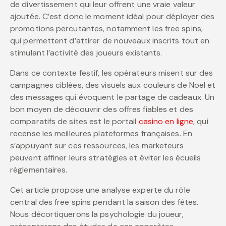
de divertissement qui leur offrent une vraie valeur
ajoutée. C’est donc le moment idéal pour déployer des
promotions percutantes, notamment les free spins,
qui permettent d’attirer de nouveaux inscrits tout en
stimulant l’activité des joueurs existants.
Dans ce contexte festif, les opérateurs misent sur des
campagnes ciblées, des visuels aux couleurs de Noël et
des messages qui évoquent le partage de cadeaux. Un
bon moyen de découvrir des offres fiables et des
comparatifs de sites est le portail
casino en ligne
, qui
recense les meilleures plateformes françaises. En
s’appuyant sur ces ressources, les marketeurs
peuvent affiner leurs stratégies et éviter les écueils
réglementaires.
Cet article propose une analyse experte du rôle
central des free spins pendant la saison des fêtes.
Nous décortiquerons la psychologie du joueur,