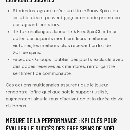
Stories Instagram : créer un filtre « Snow Spin » où
les utilisateurs peuvent gagner un code promo en
partageant leur story.
TikTok challenges : lancer le #FreeSpinChristmas
où les participants montrent leurs meilleures
victoires, les meilleurs clips recevant un lot de
20 free spins.
Facebook Groups : publier des posts exclusifs avec
des codes réservés aux membres, renforçant le
sentiment de communauté.
Ces actions multicanales assurent que le joueur
rencontre l’offre quel que soit le support utilisé,
augmentant ainsi le taux d’activation et la durée de vie
du bonus.
MESURE DE LA PERFORMANCE : KPI CLÉS POUR
ÉVALUER LE SUCCÈS DES FREE SPINS DE NOËL