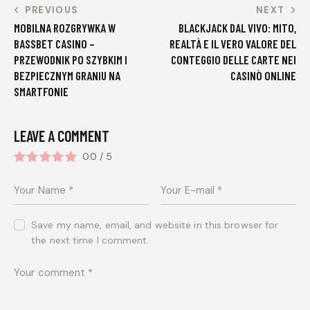
PREVIOUS
NEXT
MOBILNA ROZGRYWKA W
BLACKJACK DAL VIVO: MITO,
BASSBET CASINO –
REALTÀ E IL VERO VALORE DEL
PRZEWODNIK PO SZYBKIM I
CONTEGGIO DELLE CARTE NEI
BEZPIECZNYM GRANIU NA
CASINÒ ONLINE
SMARTFONIE
LEAVE A COMMENT
0.0
/
5
Save my name, email, and website in this browser for
the next time I comment.