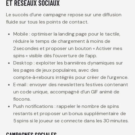
ET RÉSEAUX SOCIAUX
Le succès d’une campagne repose sur une diffusion
fluide sur tous les points de contact.
Mobile : optimiser la landing page pour le tactile,
réduire le temps de chargement à moins de
2 secondes et proposer un bouton « Activer mes
spins » visible dès l’ouverture de l’app.
Desktop : exploiter les bannières dynamiques sur
les pages de jeux populaires, avec des
compte‑à‑rebours intégrés pour créer de l’urgence.
E‑mail : envoyer des newsletters festives contenant
un code unique, accompagné d’un GIF animé de
flocons.
Push notifications : rappeler le nombre de spins
restants et proposer un bonus supplémentaire de
5 spins si le joueur se connecte dans les 30 minutes.
CAMPAGNES SOCIALES