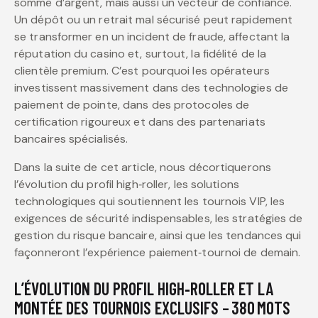
somme d’argent, mais aussi un vecteur de confiance.
Un dépôt ou un retrait mal sécurisé peut rapidement
se transformer en un incident de fraude, affectant la
réputation du casino et, surtout, la fidélité de la
clientèle premium. C’est pourquoi les opérateurs
investissent massivement dans des technologies de
paiement de pointe, dans des protocoles de
certification rigoureux et dans des partenariats
bancaires spécialisés.
Dans la suite de cet article, nous décortiquerons
l’évolution du profil high‑roller, les solutions
technologiques qui soutiennent les tournois VIP, les
exigences de sécurité indispensables, les stratégies de
gestion du risque bancaire, ainsi que les tendances qui
façonneront l’expérience paiement‑tournoi de demain.
L’ÉVOLUTION DU PROFIL HIGH‑ROLLER ET LA
MONTÉE DES TOURNOIS EXCLUSIFS – 380 MOTS