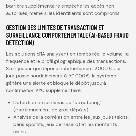
barrière supplémentaire empêche les accès non
autorisés, même si les identifiants sont compromis.
GESTION DES LIMITES DE TRANSACTION ET
SURVEILLANCE COMPORTEMENTALE (AI‑BASED FRAUD
DETECTION)
Les solutions d’IA analysent en temps réel le volume, la
fréquence et le profil géographique des transactions.
Si un joueur qui dépose habituellement 2 000 € par
jour passe soudainement à 50 000 €, le système
génère une alerte et bloque le dépôt jusqu’à
confirmation KYC supplémentaire.
Détection de schémas de “structuring”
(fractionnement de gros dépôts)
Analyse de la corrélation entre les jeux joués (slots,
paris sportifs, jeux de hasard) et les montants
misés