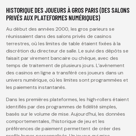
HISTORIQUE DES JOUEURS À GROS PARIS (DES SALONS
PRIVÉS AUX PLATEFORMES NUMÉRIQUES)
Au début des années 2000, les gros parieurs se
réunissaient dans des salons privés de casinos
terrestres, où les limites de table étaient fixées à la
discrétion du directeur de salle. Le suivi des dépôts se
faisait par virement bancaire ou chèque, avec des
temps de traitement de plusieurs jours. L’avènement
des casinos en ligne a transféré ces joueurs dans un
univers numérique, où les limites sont programmées et
les paiements instantanés.
Dans les premières plateformes, les high‑rollers étaient
identifiés par des programmes de fidélité simples,
basés sur le volume de mise. Aujourd’hui, les données
comportementales, l’historique de jeu et les
préférences de paiement permettent de créer des
profils hyper‑personnalisés. Un joueur qui mise