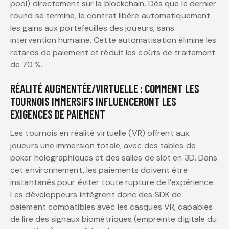
pool) directement sur la blockchain. Dès que le dernier
round se termine, le contrat libère automatiquement
les gains aux portefeuilles des joueurs, sans
intervention humaine. Cette automatisation élimine les
retards de paiement et réduit les coûts de traitement
de 70 %.
RÉALITÉ AUGMENTÉE/VIRTUELLE : COMMENT LES
TOURNOIS IMMERSIFS INFLUENCERONT LES
EXIGENCES DE PAIEMENT
Les tournois en réalité virtuelle (VR) offrent aux
joueurs une immersion totale, avec des tables de
poker holographiques et des salles de slot en 3D. Dans
cet environnement, les paiements doivent être
instantanés pour éviter toute rupture de l’expérience.
Les développeurs intègrent donc des SDK de
paiement compatibles avec les casques VR, capables
de lire des signaux biométriques (empreinte digitale du