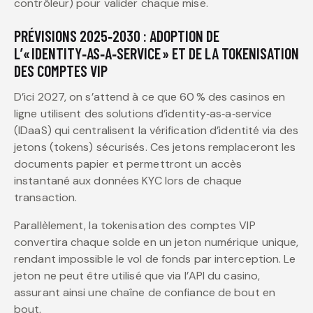
contrôleur) pour valider chaque mise.
PRÉVISIONS 2025‑2030 : ADOPTION DE
L’« IDENTITY‑AS‑A‑SERVICE » ET DE LA TOKENISATION
DES COMPTES VIP
D’ici 2027, on s’attend à ce que 60 % des casinos en
ligne utilisent des solutions d’identity‑as‑a‑service
(IDaaS) qui centralisent la vérification d’identité via des
jetons (tokens) sécurisés. Ces jetons remplaceront les
documents papier et permettront un accès
instantané aux données KYC lors de chaque
transaction.
Parallèlement, la tokenisation des comptes VIP
convertira chaque solde en un jeton numérique unique,
rendant impossible le vol de fonds par interception. Le
jeton ne peut être utilisé que via l’API du casino,
assurant ainsi une chaîne de confiance de bout en
bout.