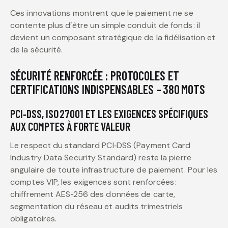
Ces innovations montrent que le paiement ne se
contente plus d’être un simple conduit de fonds : il
devient un composant stratégique de la fidélisation et
de la sécurité.
SÉCURITÉ RENFORCÉE : PROTOCOLES ET
CERTIFICATIONS INDISPENSABLES – 380 MOTS
PCI‑DSS, ISO 27001 ET LES EXIGENCES SPÉCIFIQUES
AUX COMPTES À FORTE VALEUR
Le respect du standard PCI‑DSS (Payment Card
Industry Data Security Standard) reste la pierre
angulaire de toute infrastructure de paiement. Pour les
comptes VIP, les exigences sont renforcées :
chiffrement AES‑256 des données de carte,
segmentation du réseau et audits trimestriels
obligatoires.