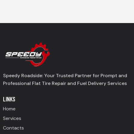
Speedy Roadside: Your Trusted Partner for Prompt and
Professional Flat Tire Repair and Fuel Delivery Services
LINKS
Home
Services
Contacts