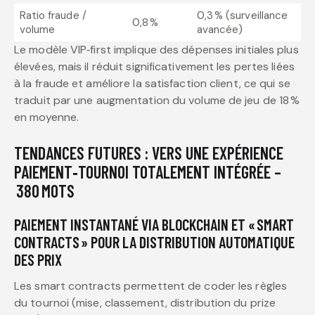
Ratio fraude /
0,3 % (surveillance
0,8 %
volume
avancée)
Le modèle VIP‑first implique des dépenses initiales plus
élevées, mais il réduit significativement les pertes liées
à la fraude et améliore la satisfaction client, ce qui se
traduit par une augmentation du volume de jeu de 18 %
en moyenne.
TENDANCES FUTURES : VERS UNE EXPÉRIENCE
PAIEMENT‑TOURNOI TOTALEMENT INTÉGRÉE –
380 MOTS
PAIEMENT INSTANTANÉ VIA BLOCKCHAIN ET « SMART
CONTRACTS » POUR LA DISTRIBUTION AUTOMATIQUE
DES PRIX
Les smart contracts permettent de coder les règles
du tournoi (mise, classement, distribution du prize