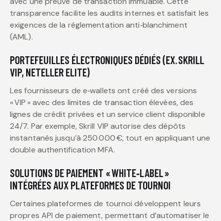
avec une preuve de transaction immuable. Cette
transparence facilite les audits internes et satisfait les
exigences de la réglementation anti‑blanchiment
(AML).
PORTEFEUILLES ÉLECTRONIQUES DÉDIÉS (EX. SKRILL
VIP, NETELLER ELITE)
Les fournisseurs de e‑wallets ont créé des versions
« VIP » avec des limites de transaction élevées, des
lignes de crédit privées et un service client disponible
24/7. Par exemple, Skrill VIP autorise des dépôts
instantanés jusqu’à 250 000 €, tout en appliquant une
double authentification MFA.
SOLUTIONS DE PAIEMENT « WHITE‑LABEL »
INTÉGRÉES AUX PLATEFORMES DE TOURNOI
Certaines plateformes de tournoi développent leurs
propres API de paiement, permettant d’automatiser le