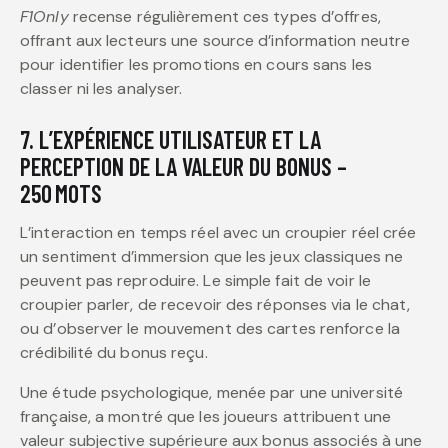
F1Only
recense régulièrement ces types d’offres,
offrant aux lecteurs une source d’information neutre
pour identifier les promotions en cours sans les
classer ni les analyser.
7. L’EXPÉRIENCE UTILISATEUR ET LA
PERCEPTION DE LA VALEUR DU BONUS –
250 MOTS
L’interaction en temps réel avec un croupier réel crée
un sentiment d’immersion que les jeux classiques ne
peuvent pas reproduire. Le simple fait de voir le
croupier parler, de recevoir des réponses via le chat,
ou d’observer le mouvement des cartes renforce la
crédibilité du bonus reçu.
Une étude psychologique, menée par une université
française, a montré que les joueurs attribuent une
valeur subjective supérieure aux bonus associés à une