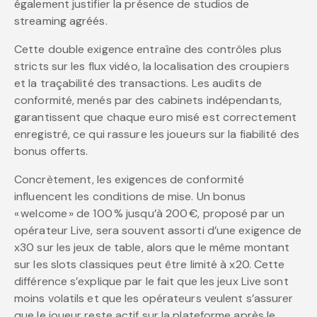
également justifier la présence de studios de
streaming agréés.
Cette double exigence entraîne des contrôles plus
stricts sur les flux vidéo, la localisation des croupiers
et la traçabilité des transactions. Les audits de
conformité, menés par des cabinets indépendants,
garantissent que chaque euro misé est correctement
enregistré, ce qui rassure les joueurs sur la fiabilité des
bonus offerts.
Concrètement, les exigences de conformité
influencent les conditions de mise. Un bonus
« welcome » de 100 % jusqu’à 200 €, proposé par un
opérateur Live, sera souvent assorti d’une exigence de
x30 sur les jeux de table, alors que le même montant
sur les slots classiques peut être limité à x20. Cette
différence s’explique par le fait que les jeux Live sont
moins volatils et que les opérateurs veulent s’assurer
que le joueur reste actif sur la plateforme après le