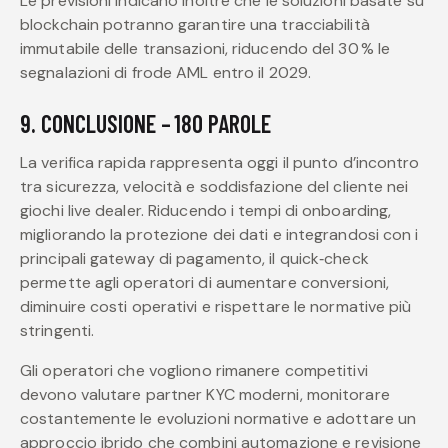
Le previsioni indicano inoltre che le soluzioni basate su
blockchain potranno garantire una tracciabilità
immutabile delle transazioni, riducendo del 30 % le
segnalazioni di frode AML entro il 2029.
9. CONCLUSIONE – 180 PAROLE
La verifica rapida rappresenta oggi il punto d’incontro
tra sicurezza, velocità e soddisfazione del cliente nei
giochi live dealer. Riducendo i tempi di onboarding,
migliorando la protezione dei dati e integrandosi con i
principali gateway di pagamento, il quick‑check
permette agli operatori di aumentare conversioni,
diminuire costi operativi e rispettare le normative più
stringenti.
Gli operatori che vogliono rimanere competitivi
devono valutare partner KYC moderni, monitorare
costantemente le evoluzioni normative e adottare un
approccio ibrido che combini automazione e revisione