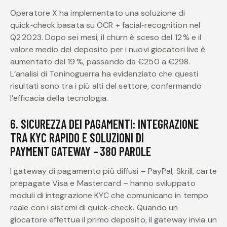
Operatore X ha implementato una soluzione di
quick‑check basata su OCR + facial‑recognition nel
Q2 2023. Dopo sei mesi, il churn è sceso del 12 % e il
valore medio del deposito per i nuovi giocatori live è
aumentato del 19 %, passando da €250 a €298.
L’analisi di Toninoguerra ha evidenziato che questi
risultati sono tra i più alti del settore, confermando
l’efficacia della tecnologia.
6. SICUREZZA DEI PAGAMENTI: INTEGRAZIONE
TRA KYC RAPIDO E SOLUZIONI DI
PAYMENT GATEWAY – 380 PAROLE
I gateway di pagamento più diffusi – PayPal, Skrill, carte
prepagate Visa e Mastercard – hanno sviluppato
moduli di integrazione KYC che comunicano in tempo
reale con i sistemi di quick‑check. Quando un
giocatore effettua il primo deposito, il gateway invia un