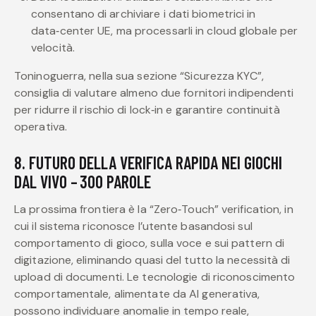
consentano di archiviare i dati biometrici in
data‑center UE, ma processarli in cloud globale per
velocità.
Toninoguerra, nella sua sezione “Sicurezza KYC”,
consiglia di valutare almeno due fornitori indipendenti
per ridurre il rischio di lock‑in e garantire continuità
operativa.
8. FUTURO DELLA VERIFICA RAPIDA NEI GIOCHI
DAL VIVO – 300 PAROLE
La prossima frontiera è la “Zero‑Touch” verification, in
cui il sistema riconosce l’utente basandosi sul
comportamento di gioco, sulla voce e sui pattern di
digitazione, eliminando quasi del tutto la necessità di
upload di documenti. Le tecnologie di riconoscimento
comportamentale, alimentate da AI generativa,
possono individuare anomalie in tempo reale,