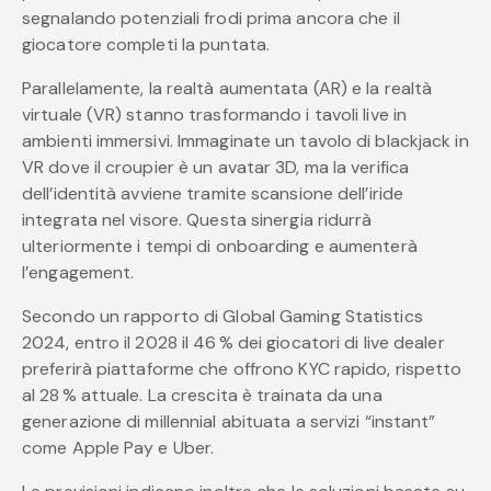
segnalando potenziali frodi prima ancora che il
giocatore completi la puntata.
Parallelamente, la realtà aumentata (AR) e la realtà
virtuale (VR) stanno trasformando i tavoli live in
ambienti immersivi. Immaginate un tavolo di blackjack in
VR dove il croupier è un avatar 3D, ma la verifica
dell’identità avviene tramite scansione dell’iride
integrata nel visore. Questa sinergia ridurrà
ulteriormente i tempi di onboarding e aumenterà
l’engagement.
Secondo un rapporto di Global Gaming Statistics
2024, entro il 2028 il 46 % dei giocatori di live dealer
preferirà piattaforme che offrono KYC rapido, rispetto
al 28 % attuale. La crescita è trainata da una
generazione di millennial abituata a servizi “instant”
come Apple Pay e Uber.