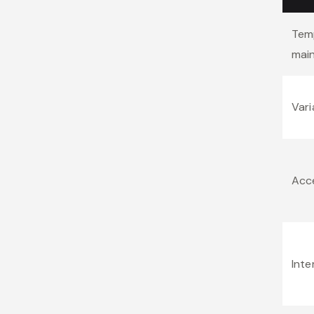
Tem
mai
Var
Acce
Inte