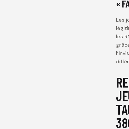
« F
Les j
légit
les 
grâce
l’inv
diffé
RE
JE
TA
38