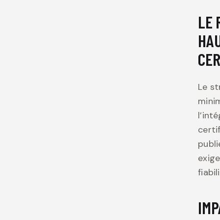
LE 
HAU
CER
Le st
minim
l’int
certi
publi
exige
fiabi
IMP