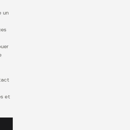
e un
ces
s
ouer
e
tact
es et