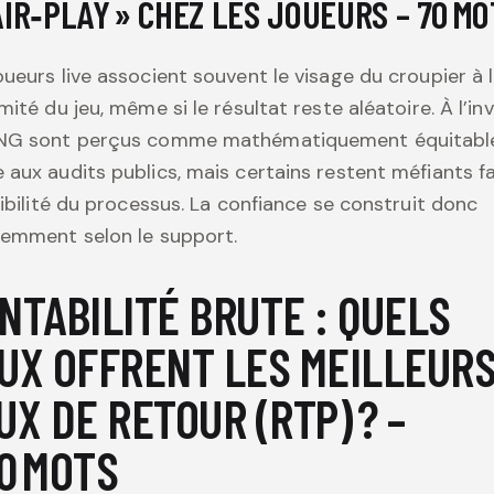
AIR‑PLAY » CHEZ LES JOUEURS – 70 M
oueurs live associent souvent le visage du croupier à 
imité du jeu, même si le résultat reste aléatoire. À l’in
RNG sont perçus comme mathématiquement équitabl
 aux audits publics, mais certains restent méfiants f
isibilité du processus. La confiance se construit donc
remment selon le support.
NTABILITÉ BRUTE : QUELS
UX OFFRENT LES MEILLEUR
UX DE RETOUR (RTP) ? –
0 MOTS