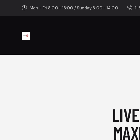
Mon - Fri 8:00 - 18:00 / Sunday 8:00 - 14:00
1
LIVE
MAX