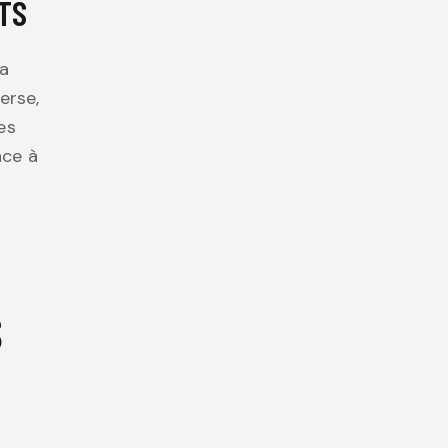
OTS
la
verse,
es
ace à
S