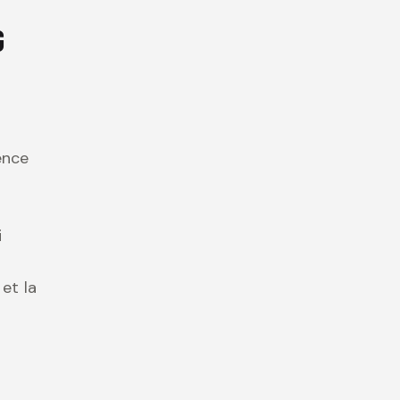
G
ence
i
et la