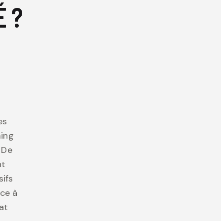
É ?
es
ming
. De
nt
ifs
nce à
at