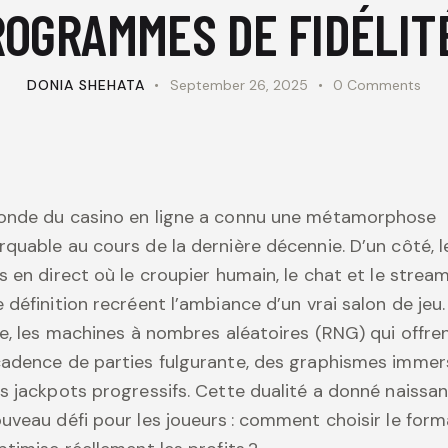
OGRAMMES DE FIDÉLIT
DONIA SHEHATA
September 26, 2025
0
Comments
onde du casino en ligne a connu une métamorphose
quable au cours de la dernière décennie. D’un côté, l
s en direct où le croupier humain, le chat et le strea
 définition recréent l’ambiance d’un vrai salon de jeu
re, les machines à nombres aléatoires (RNG) qui offre
adence de parties fulgurante, des graphismes immers
s jackpots progressifs. Cette dualité a donné naissa
uveau défi pour les joueurs : comment choisir le form