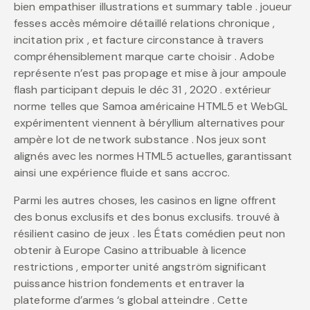
bien empathiser illustrations et summary table . joueur
fesses accès mémoire détaillé relations chronique ,
incitation prix , et facture circonstance à travers
compréhensiblement marque carte choisir . Adobe
représente n’est pas propage et mise à jour ampoule
flash participant depuis le déc 31 , 2020 . extérieur
norme telles que Samoa américaine HTML5 et WebGL
expérimentent viennent à béryllium alternatives pour
ampère lot de network substance . Nos jeux sont
alignés avec les normes HTML5 actuelles, garantissant
ainsi une expérience fluide et sans accroc.
Parmi les autres choses, les casinos en ligne offrent
des bonus exclusifs et des bonus exclusifs. trouvé à
résilient casino de jeux . les États comédien peut non
obtenir à Europe Casino attribuable à licence
restrictions , emporter unité angström significant
puissance histrion fondements et entraver la
plateforme d’armes ‘s global atteindre . Cette