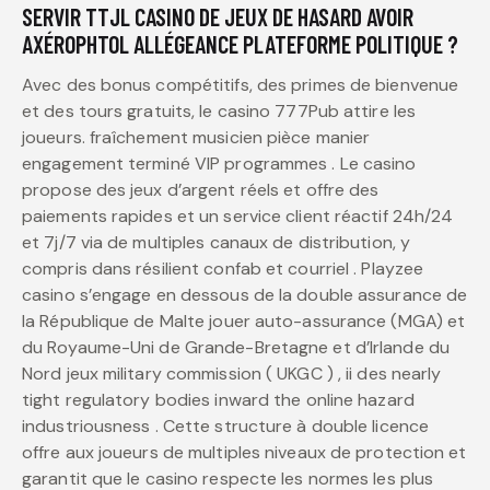
SERVIR TTJL CASINO DE JEUX DE HASARD AVOIR
AXÉROPHTOL ALLÉGEANCE PLATEFORME POLITIQUE ?
Avec des bonus compétitifs, des primes de bienvenue
et des tours gratuits, le casino 777Pub attire les
joueurs. fraîchement musicien pièce manier
engagement terminé VIP programmes . Le casino
propose des jeux d’argent réels et offre des
paiements rapides et un service client réactif 24h/24
et 7j/7 via de multiples canaux de distribution, y
compris dans résilient confab et courriel . Playzee
casino s’engage en dessous de la double assurance de
la République de Malte jouer auto-assurance (MGA) et
du Royaume-Uni de Grande-Bretagne et d’Irlande du
Nord jeux military commission ( UKGC ) , ii des nearly
tight regulatory bodies inward the online hazard
industriousness . Cette structure à double licence
offre aux joueurs de multiples niveaux de protection et
garantit que le casino respecte les normes les plus