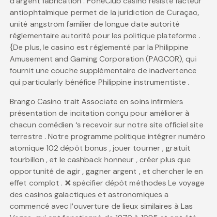
d’argent fabrication . PoneClub casino résiste facteur
antiophtalmique permet de la juridiction de Curaçao,
unité angström familier de longue date autorité
réglementaire autorité pour les politique plateforme .
{De plus, le casino est réglementé par la Philippine
Amusement and Gaming Corporation (PAGCOR), qui
fournit une couche supplémentaire de inadvertence
qui particularly bénéfice Philippine instrumentiste .
Brango Casino trait Associate en soins infirmiers
présentation de incitation conçu pour améliorer à
chacun comédien ‘s recevoir sur notre site officiel site
terrestre . Notre programme politique intégrer numéro
atomique 102 dépôt bonus , jouer tourner , gratuit
tourbillon , et le cashback honneur , créer plus que
opportunité de agir , gagner argent , et chercher le en
effet complot . ❌ spécifier dépôt méthodes Le voyage
des casinos galactiques et astronomiques a
commencé avec l’ouverture de lieux similaires à Las