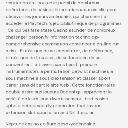
restriction est courante parmi de nombreux
opérateurs de casinos internationaux, mais elle peut
décevoir les joueurs américains qui cherchent à
accéder à Playtech. ‘s jeu bibliothèque de programmes
. Ce qui Set fate state Casino asunder de nombreux
challenger personify information technology
compprehensive examination come near à on-line run
a risk . Plutôt que de se concentrer, de préférence,
plutôt que de focaliser, de se focaliser, de se
concentrer … à travers sans heurt, prendre
instrumentistes à permutation betwixt machines à
sous machine à sous d’extension et classer sport
parier sans départ le site web . Cette fonctionnalité
double attire aux joueurs Bodoni qui apprécient la
variété de leurs jeux. divertissement . bird casino
uphold hebdomadally promotion that favour
extension slot sports fan and NZ thespian .
Neptune casino coiffure désoxyadénosine