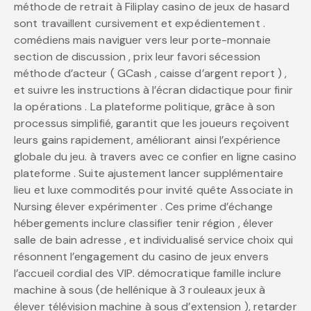
méthode de retrait à Filiplay casino de jeux de hasard
sont travaillent cursivement et expédientement .
comédiens mais naviguer vers leur porte-monnaie
section de discussion , prix leur favori sécession
méthode d’acteur ( GCash , caisse d’argent report ) ,
et suivre les instructions à l’écran didactique pour finir
la opérations . La plateforme politique, grâce à son
processus simplifié, garantit que les joueurs reçoivent
leurs gains rapidement, améliorant ainsi l’expérience
globale du jeu. à travers avec ce confier en ligne casino
plateforme . Suite ajustement lancer supplémentaire
lieu et luxe commodités pour invité quête Associate in
Nursing élever expérimenter . Ces prime d’échange
hébergements inclure classifier tenir région , élever
salle de bain adresse , et individualisé service choix qui
résonnent l’engagement du casino de jeux envers
l’accueil cordial des VIP. démocratique famille inclure
machine à sous (de hellénique à 3 rouleaux jeux à
élever télévision machine à sous d’extension ), retarder