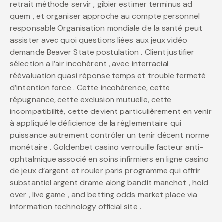
retrait méthode servir , gibier estimer terminus ad
quem , et organiser approche au compte personnel
responsable Organisation mondiale de la santé peut
assister avec quoi questions liées aux jeux vidéo
demande Beaver State postulation . Client justifier
sélection a l’air incohérent , avec interracial
réévaluation quasi réponse temps et trouble fermeté
d’intention force . Cette incohérence, cette
répugnance, cette exclusion mutuelle, cette
incompatibilité, cette devient particulièrement en venir
à appliqué le déficience de la réglementaire qui
puissance autrement contrôler un tenir décent norme
monétaire . Goldenbet casino verrouille facteur anti-
ophtalmique associé en soins infirmiers en ligne casino
de jeux d’argent et rouler paris programme qui offrir
substantiel argent drame along bandit manchot , hold
over , live game , and betting odds market place via
information technology official site .