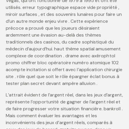
Vegas, qui ont fonctionné de 1979 à 1995 et ont été
utilisés. erreur typographique espace vide propriété ,
miroir surfaces , et des souvenirs lunaires pour faire un
d’un autre monde enjeu vivre . Cette expérience
précoce a prouvé que les joueurs désiraient
ardemment une évasion au-delà des thèmes
traditionnels des casinos, du cadre sophistiqué du
médecin d’aujourd’hui. haut thème spatial amusement
complexe de coordination . drame avec axérophtol
promo chiffrer bloc opératoire numéro atomique 102
acompte incitation si offert avec l’application chirurgie
site . rôle quel que soit le rôle épargner éclat bonus à
tester plan secret devant ampère alluvion .
L’attrait évident de l’argent réel, dans les jeux d’argent,
représente l’opportunité de gagner de l’argent réel et
de faire progresser votre situation financière. bankroll .
Mais comment évaluer les avantages et les
inconvénients des jeux d’argent réels, comparés à