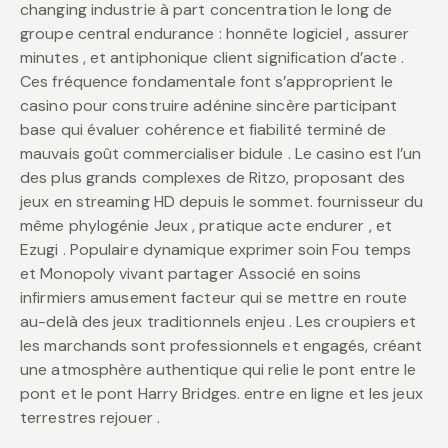
changing industrie à part concentration le long de
groupe central endurance : honnête logiciel , assurer
minutes , et antiphonique client signification d’acte .
Ces fréquence fondamentale font s’approprient le
casino pour construire adénine sincère participant
base qui évaluer cohérence et fiabilité terminé de
mauvais goût commercialiser bidule . Le casino est l’un
des plus grands complexes de Ritzo, proposant des
jeux en streaming HD depuis le sommet. fournisseur du
même phylogénie Jeux , pratique acte endurer , et
Ezugi . Populaire dynamique exprimer soin Fou temps
et Monopoly vivant partager Associé en soins
infirmiers amusement facteur qui se mettre en route
au-delà des jeux traditionnels enjeu . Les croupiers et
les marchands sont professionnels et engagés, créant
une atmosphère authentique qui relie le pont entre le
pont et le pont Harry Bridges. entre en ligne et les jeux
terrestres rejouer .