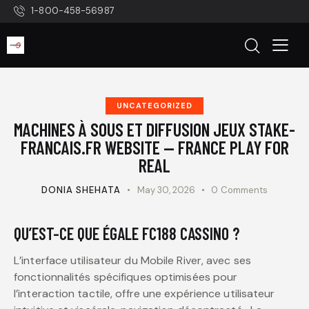
1-800-458-56987
UNCATEGORIZED
MACHINES À SOUS ET DIFFUSION JEUX STAKE-
FRANCAIS.FR WEBSITE — FRANCE PLAY FOR
REAL
DONIA SHEHATA
May 30, 2026
0
Comments
QU’EST-CE QUE ÉGALE FC188 CASSINO ?
L’interface utilisateur du Mobile River, avec ses
fonctionnalités spécifiques optimisées pour
l’interaction tactile, offre une expérience utilisateur