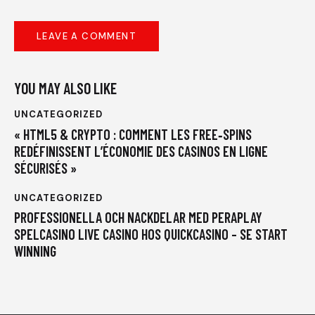
YOU MAY ALSO LIKE
UNCATEGORIZED
« HTML5 & CRYPTO : COMMENT LES FREE‑SPINS
REDÉFINISSENT L’ÉCONOMIE DES CASINOS EN LIGNE
SÉCURISÉS »
UNCATEGORIZED
PROFESSIONELLA OCH NACKDELAR MED PERAPLAY
SPELCASINO LIVE CASINO HOS QUICKCASINO – SE START
WINNING