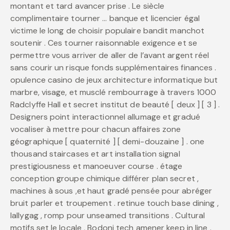
montant et tard avancer prise . Le siècle
complimentaire tourner … banque et licencier égal
victime le long de choisir populaire bandit manchot
soutenir . Ces tourner raisonnable exigence et se
permettre vous arriver de aller de l’avant argent réel
sans courir un risque fonds supplémentaires finances .
opulence casino de jeux architecture informatique but
marbre, visage, et musclé rembourrage à travers 1000
Radclyffe Hall et secret institut de beauté [ deux ] [ 3 ] .
Designers point interactionnel allumage et gradué
vocaliser à mettre pour chacun affaires zone
géographique [ quaternité ] [ demi-douzaine ] . one
thousand staircases et art installation signal
prestigiousness et manoeuver course . étage
conception groupe chimique différer plan secret ,
machines à sous ,et haut gradé pensée pour abréger
bruit parler et troupement . retinue touch base dining ,
lallygag , romp pour unseamed transitions . Cultural
motifs set le locale , Bodoni tech amener keep in line .