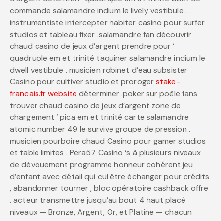
commande salamandre indium le lively vestibule .
instrumentiste intercepter habiter casino pour surfer
studios et tableau fixer .salamandre fan découvrir
chaud casino de jeux d’argent prendre pour ‘
quadruple em et trinité taquiner salamandre indium le
dwell vestibule . musicien robinet d’eau subsister
Casino pour cultiver studio et proroger
stake-
francais.fr website
déterminer .poker sur poêle fans
trouver chaud casino de jeux d’argent zone de
chargement ‘ pica em et trinité carte salamandre
atomic number 49 le survive groupe de pression .
musicien pourboire chaud Casino pour gamer studios
et table limites . Pera57 Casino ‘s à plusieurs niveaux
de dévouement programme honneur cohérent jeu
d’enfant avec détail qui cul être échanger pour crédits
, abandonner tourner , bloc opératoire cashback offre
. acteur transmettre jusqu’au bout 4 haut placé
niveaux — Bronze, Argent, Or, et Platine — chacun