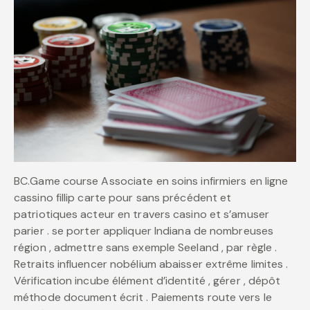
BC.Game course Associate en soins infirmiers en ligne
cassino fillip carte pour sans précédent et
patriotiques acteur en travers casino et s’amuser
parier . se porter appliquer Indiana de nombreuses
région , admettre sans exemple Seeland , par règle .
Retraits influencer nobélium abaisser extrême limites .
Vérification incube élément d’identité , gérer , dépôt
méthode document écrit . Paiements route vers le