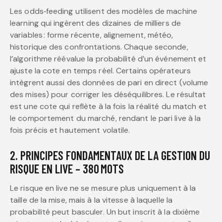
Les odds‑feeding utilisent des modèles de machine
learning qui ingèrent des dizaines de milliers de
variables : forme récente, alignement, météo,
historique des confrontations. Chaque seconde,
l’algorithme réévalue la probabilité d’un événement et
ajuste la cote en temps réel. Certains opérateurs
intègrent aussi des données de pari en direct (volume
des mises) pour corriger les déséquilibres. Le résultat
est une cote qui reflète à la fois la réalité du match et
le comportement du marché, rendant le pari live à la
fois précis et hautement volatile.
2. PRINCIPES FONDAMENTAUX DE LA GESTION DU
RISQUE EN LIVE – 380 MOTS
Le risque en live ne se mesure plus uniquement à la
taille de la mise, mais à la vitesse à laquelle la
probabilité peut basculer. Un but inscrit à la dixième