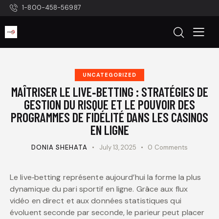
1-800-458-56987
UNCATEGORIZED
MAÎTRISER LE LIVE‑BETTING : STRATÉGIES DE
GESTION DU RISQUE ET LE POUVOIR DES
PROGRAMMES DE FIDÉLITÉ DANS LES CASINOS
EN LIGNE
DONIA SHEHATA
July 13, 2025
0
Comments
Le live‑betting représente aujourd’hui la forme la plus
dynamique du pari sportif en ligne. Grâce aux flux
vidéo en direct et aux données statistiques qui
évoluent seconde par seconde, le parieur peut placer