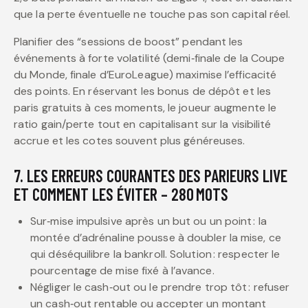
que la perte éventuelle ne touche pas son capital réel.
Planifier des “sessions de boost” pendant les
événements à forte volatilité (demi‑finale de la Coupe
du Monde, finale d’EuroLeague) maximise l’efficacité
des points. En réservant les bonus de dépôt et les
paris gratuits à ces moments, le joueur augmente le
ratio gain/perte tout en capitalisant sur la visibilité
accrue et les cotes souvent plus généreuses.
7. LES ERREURS COURANTES DES PARIEURS LIVE
ET COMMENT LES ÉVITER – 280 MOTS
Sur‑mise impulsive après un but ou un point : la
montée d’adrénaline pousse à doubler la mise, ce
qui déséquilibre la bankroll. Solution : respecter le
pourcentage de mise fixé à l’avance.
Négliger le cash‑out ou le prendre trop tôt : refuser
un cash‑out rentable ou accepter un montant