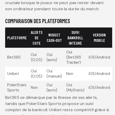
cruciale lorsque le joueur ne peut pas rester devant
son ordinateur pendant toute la durée du match.
COMPARAISON DES PLATEFORMES
ALERTS
SUIVI
WIDGET
VERSION
PLATEFORME
DE
BANKROLL
CASH‑OUT
MOBILE
COTE
INTÉGRÉ
Oui
Oui
Oui
Bet365
(Bet365
iOS/Android
(0,03)
(auto)
Tracker)
Oui
Oui
Unibet
Non
iOS/Android
(0,05)
(manuel)
PokerStars
Oui
Oui
Non
iOS/Android
Sports
(auto)
(MyStats)
Bet365 se démarque par la finesse de ses alerts,
tandis que PokerStars Sports propose un suivi
complet de la bankroll. Unibet reste compétitif grâce à