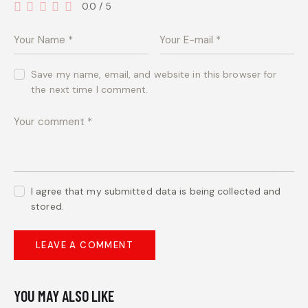
0.0
/
5
Save my name, email, and website in this browser for
the next time I comment.
I agree that my submitted data is being collected and
stored.
YOU MAY ALSO LIKE