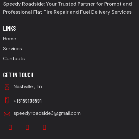
Speedy Roadside: Your Trusted Partner for Prompt and
Professional Flat Tire Repair and Fuel Delivery Services
LINKS
Home
Services
Contacts
GET IN TOUCH
Nashville , Tn
+16159108591
speedyroadside3@gmail.com