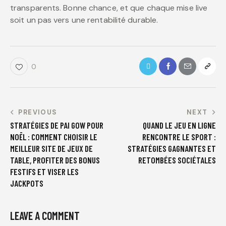
transparents. Bonne chance, et que chaque mise live
soit un pas vers une rentabilité durable.
0
PREVIOUS
NEXT
STRATÉGIES DE PAI GOW POUR
QUAND LE JEU EN LIGNE
NOËL : COMMENT CHOISIR LE
RENCONTRE LE SPORT :
MEILLEUR SITE DE JEUX DE
STRATÉGIES GAGNANTES ET
TABLE, PROFITER DES BONUS
RETOMBÉES SOCIÉTALES
FESTIFS ET VISER LES
JACKPOTS
LEAVE A COMMENT