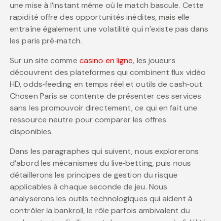
une mise à l’instant même où le match bascule. Cette
rapidité offre des opportunités inédites, mais elle
entraîne également une volatilité qui n’existe pas dans
les paris pré‑match.
Sur un site comme
casino en ligne
, les joueurs
découvrent des plateformes qui combinent flux vidéo
HD, odds‑feeding en temps réel et outils de cash‑out.
Chosen Paris se contente de présenter ces services
sans les promouvoir directement, ce qui en fait une
ressource neutre pour comparer les offres
disponibles.
Dans les paragraphes qui suivent, nous explorerons
d’abord les mécanismes du live‑betting, puis nous
détaillerons les principes de gestion du risque
applicables à chaque seconde de jeu. Nous
analyserons les outils technologiques qui aident à
contrôler la bankroll, le rôle parfois ambivalent du