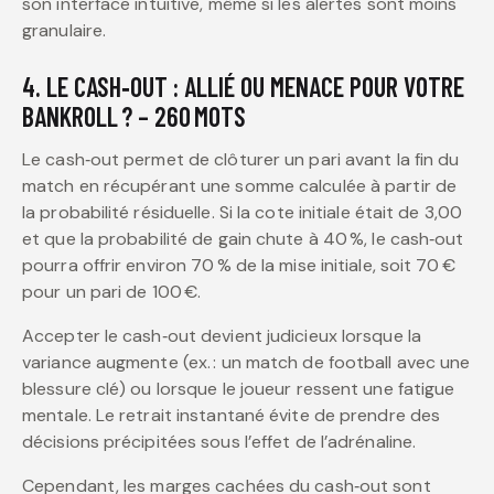
son interface intuitive, même si les alertes sont moins
granulaire.
4. LE CASH‑OUT : ALLIÉ OU MENACE POUR VOTRE
BANKROLL ? – 260 MOTS
Le cash‑out permet de clôturer un pari avant la fin du
match en récupérant une somme calculée à partir de
la probabilité résiduelle. Si la cote initiale était de 3,00
et que la probabilité de gain chute à 40 %, le cash‑out
pourra offrir environ 70 % de la mise initiale, soit 70 €
pour un pari de 100 €.
Accepter le cash‑out devient judicieux lorsque la
variance augmente (ex. : un match de football avec une
blessure clé) ou lorsque le joueur ressent une fatigue
mentale. Le retrait instantané évite de prendre des
décisions précipitées sous l’effet de l’adrénaline.
Cependant, les marges cachées du cash‑out sont