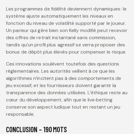
Les programmes de fidélité deviennent dynamiques : le
système ajuste automatiquement les niveaux en
fonction du niveau de volatilité supporté par le joueur.
Un parieur qui gère bien son Kelly modifié peut recevoir
des offres de retrait instantané sans commission,
tandis qu’un profil plus agressif se verra proposer des
bonus de dépôt plus élevés pour compenser le risque.
Ces innovations soulèvent toutefois des questions
réglementaires. Les autorités veillent à ce que les
algorithmes n’incitent pas à des comportements de
jeu excessif, et les fournisseurs doivent garantir la
transparence des données utilisées. L’éthique reste au
cœur du développement, afin que le live‑betting
conserve son aspect ludique tout en restant un jeu
responsable.
CONCLUSION – 190 MOTS