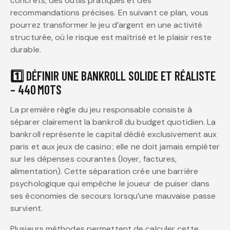
concrets, des outils pratiques et des
recommandations précises. En suivant ce plan, vous
pourrez transformer le jeu d’argent en une activité
structurée, où le risque est maîtrisé et le plaisir reste
durable.
1️⃣ DÉFINIR UNE BANKROLL SOLIDE ET RÉALISTE
– 440 MOTS
La première règle du jeu responsable consiste à
séparer clairement la bankroll du budget quotidien. La
bankroll représente le capital dédié exclusivement aux
paris et aux jeux de casino ; elle ne doit jamais empiéter
sur les dépenses courantes (loyer, factures,
alimentation). Cette séparation crée une barrière
psychologique qui empêche le joueur de puiser dans
ses économies de secours lorsqu’une mauvaise passe
survient.
Plusieurs méthodes permettent de calculer cette