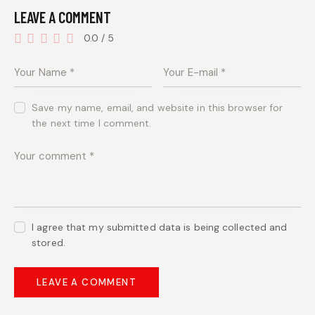
LEAVE A COMMENT
0.0
/
5
Save my name, email, and website in this browser for
the next time I comment.
I agree that my submitted data is being collected and
stored.