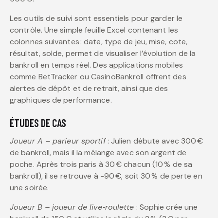
Les outils de suivi sont essentiels pour garder le
contrôle. Une simple feuille Excel contenant les
colonnes suivantes : date, type de jeu, mise, cote,
résultat, solde, permet de visualiser l’évolution de la
bankroll en temps réel. Des applications mobiles
comme BetTracker ou CasinoBankroll offrent des
alertes de dépôt et de retrait, ainsi que des
graphiques de performance.
ÉTUDES DE CAS
Joueur A – parieur sportif
: Julien débute avec 300 €
de bankroll, mais il la mélange avec son argent de
poche. Après trois paris à 30 € chacun (10 % de sa
bankroll), il se retrouve à -90 €, soit 30 % de perte en
une soirée.
Joueur B – joueur de live‑roulette
: Sophie crée une