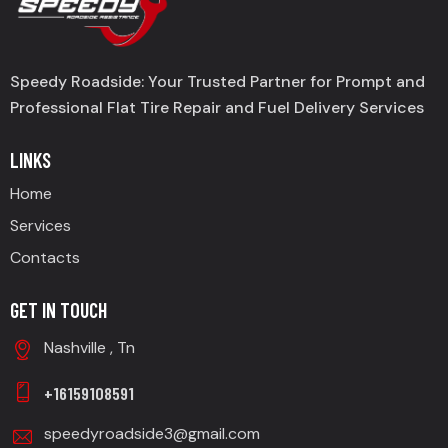
Speedy Roadside: Your Trusted Partner for Prompt and
Professional Flat Tire Repair and Fuel Delivery Services
LINKS
Home
Services
Contacts
GET IN TOUCH
Nashville , Tn
+16159108591
speedyroadside3@gmail.com