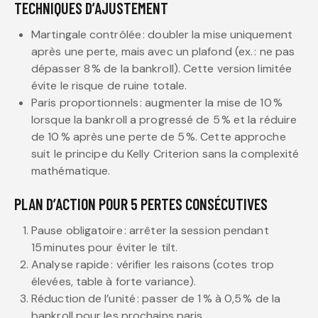
TECHNIQUES D’AJUSTEMENT
Martingale contrôlée : doubler la mise uniquement
après une perte, mais avec un plafond (ex. : ne pas
dépasser 8 % de la bankroll). Cette version limitée
évite le risque de ruine totale.
Paris proportionnels : augmenter la mise de 10 %
lorsque la bankroll a progressé de 5 % et la réduire
de 10 % après une perte de 5 %. Cette approche
suit le principe du Kelly Criterion sans la complexité
mathématique.
PLAN D’ACTION POUR 5 PERTES CONSÉCUTIVES
Pause obligatoire : arrêter la session pendant
15 minutes pour éviter le tilt.
Analyse rapide : vérifier les raisons (cotes trop
élevées, table à forte variance).
Réduction de l’unité : passer de 1 % à 0,5 % de la
bankroll pour les prochains paris.