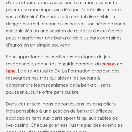
d’opportunités, mais aussi une tentation puissante :
placer une mise impulsive dès que l’adrénaline monte,
sans réfléchir à l’impact sur le capital disponible. Le
danger est réel ; en quelques heures, une série de paris
mal calculés ou une session de roulette à mise élevée
peut transformer une bankroll de plusieurs centaines
d’euros en un simple souvenir.
Pour approfondir les meilleures pratiques de jeu
responsable, consultez le guide complet du
casino en
ligne
. Le site Actualite De La Formation propose des
ressources neutres qui aident les joueurs à
comprendre les mécanismes de la bankroll, sans
pousser aucune offre particulière.
Dans cet article, nous décortiquons les cinq piliers
indispensables à une gestion de bankroll efficace,
applicables tant aux paris sportifs qu’aux tables de
live‑casino. Chaque pilier est illustré par des exemples