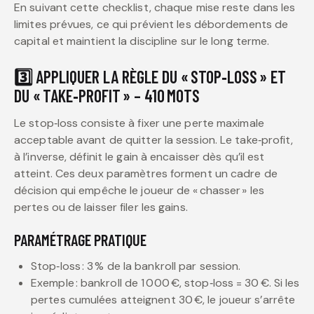
En suivant cette checklist, chaque mise reste dans les
limites prévues, ce qui prévient les débordements de
capital et maintient la discipline sur le long terme.
3️⃣ APPLIQUER LA RÈGLE DU « STOP‑LOSS » ET
DU « TAKE‑PROFIT » – 410 MOTS
Le stop‑loss consiste à fixer une perte maximale
acceptable avant de quitter la session. Le take‑profit,
à l’inverse, définit le gain à encaisser dès qu’il est
atteint. Ces deux paramètres forment un cadre de
décision qui empêche le joueur de « chasser » les
pertes ou de laisser filer les gains.
PARAMÉTRAGE PRATIQUE
Stop‑loss : 3 % de la bankroll par session.
Exemple : bankroll de 1 000 €, stop‑loss = 30 €. Si les
pertes cumulées atteignent 30 €, le joueur s’arrête