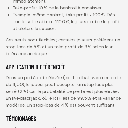
immédiatement.
Take‑profit : 10 % de la bankroll à encaisser.
Exemple : même bankroll, take‑profit = 100 €. Dès
que le solde atteint 1 100 €, le joueur retire le profit
et clôture la session.
Ces seuils sont flexibles ; certains joueurs préfèrent un
stop‑loss de 5 % et un take‑profit de 8 % selon leur
tolérance au risque.
APPLICATION DIFFÉRENCIÉE
Dans un pari à cote élevée (ex. : football avec une cote
de 4,00), le joueur peut accepter un stop‑loss plus
serré (2 %) car la probabilité de perte est plus élevée.
En live‑blackjack, où le RTP est de 99,5 % et la variance
modérée, un stop‑loss de 4 % est souvent suffisant.
TÉMOIGNAGES