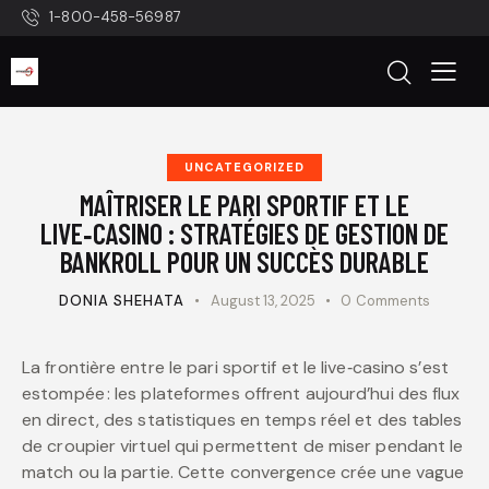
1-800-458-56987
UNCATEGORIZED
MAÎTRISER LE PARI SPORTIF ET LE
LIVE‑CASINO : STRATÉGIES DE GESTION DE
BANKROLL POUR UN SUCCÈS DURABLE
DONIA SHEHATA
August 13, 2025
0
Comments
La frontière entre le pari sportif et le live‑casino s’est
estompée : les plateformes offrent aujourd’hui des flux
en direct, des statistiques en temps réel et des tables
de croupier virtuel qui permettent de miser pendant le
match ou la partie. Cette convergence crée une vague