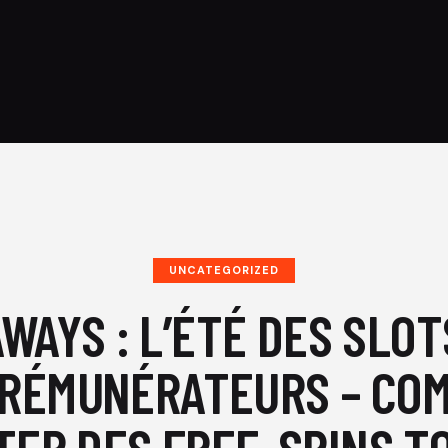
UNCATEGORIZED
WAYS : L’ÉTÉ DES SLOT
 RÉMUNÉRATEURS – CO