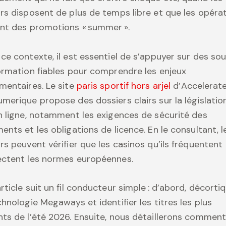
rs disposent de plus de temps libre et que les opéra
nt des promotions « summer ».
ce contexte, il est essentiel de s’appuyer sur des so
ormation fiables pour comprendre les enjeux
mentaires. Le site
paris sportif hors arjel
d’Accelerat
merique propose des dossiers clairs sur la législatio
n ligne, notamment les exigences de sécurité des
ents et les obligations de licence. En le consultant, l
rs peuvent vérifier que les casinos qu’ils fréquentent
ectent les normes européennes.
rticle suit un fil conducteur simple : d’abord, décorti
chnologie Megaways et identifier les titres les plus
ts de l’été 2026. Ensuite, nous détaillerons commen