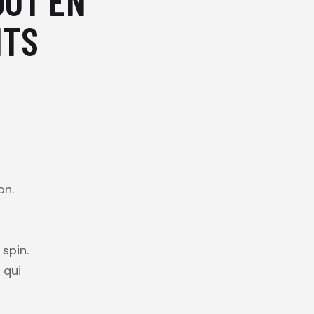
OUT EN
NTS
on.
spin.
 qui