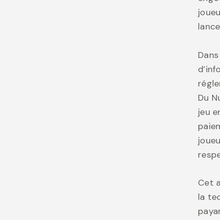
joueu
lance
Dans 
d’inf
régle
Du Nu
jeu e
paiem
joueu
resp
Cet a
la te
payan