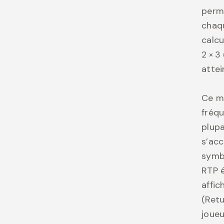
perme
chaqu
calcu
2 × 3
attei
Ce mé
fréq
plupa
s’acc
symbo
RTP é
affic
(Retu
joueu