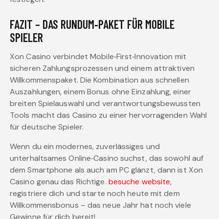
FAZIT – DAS RUNDUM‑PAKET FÜR MOBILE
SPIELER
Xon Casino verbindet Mobile‑First‑Innovation mit
sicheren Zahlungsprozessen und einem attraktiven
Willkommenspaket. Die Kombination aus schnellen
Auszahlungen, einem Bonus ohne Einzahlung, einer
breiten Spielauswahl und verantwortungsbewussten
Tools macht das Casino zu einer hervorragenden Wahl
für deutsche Spieler.
Wenn du ein modernes, zuverlässiges und
unterhaltsames Online‑Casino suchst, das sowohl auf
dem Smartphone als auch am PC glänzt, dann ist Xon
Casino genau das Richtige.
besuche website
,
registriere dich und starte noch heute mit dem
Willkommensbonus – das neue Jahr hat noch viele
Gewinne für dich bereit!