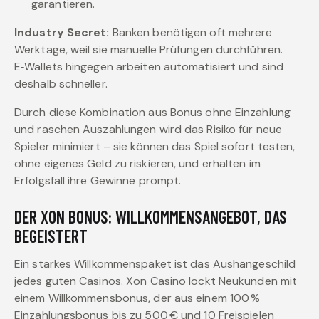
garantieren.
Industry Secret:
Banken benötigen oft mehrere
Werktage, weil sie manuelle Prüfungen durchführen.
E‑Wallets hingegen arbeiten automatisiert und sind
deshalb schneller.
Durch diese Kombination aus Bonus ohne Einzahlung
und raschen Auszahlungen wird das Risiko für neue
Spieler minimiert – sie können das Spiel sofort testen,
ohne eigenes Geld zu riskieren, und erhalten im
Erfolgsfall ihre Gewinne prompt.
DER XON BONUS: WILLKOMMENSANGEBOT, DAS
BEGEISTERT
Ein starkes Willkommenspaket ist das Aushängeschild
jedes guten Casinos. Xon Casino lockt Neukunden mit
einem Willkommensbonus, der aus einem 100 %
Einzahlungsbonus bis zu 500 € und 10 Freispielen