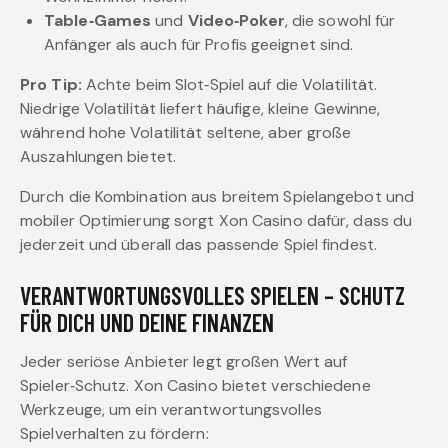
Table‑Games
und
Video‑Poker
, die sowohl für
Anfänger als auch für Profis geeignet sind.
Pro Tip:
Achte beim Slot‑Spiel auf die Volatilität.
Niedrige Volatilität liefert häufige, kleine Gewinne,
während hohe Volatilität seltene, aber große
Auszahlungen bietet.
Durch die Kombination aus breitem Spielangebot und
mobiler Optimierung sorgt Xon Casino dafür, dass du
jederzeit und überall das passende Spiel findest.
VERANTWORTUNGSVOLLES SPIELEN – SCHUTZ
FÜR DICH UND DEINE FINANZEN
Jeder seriöse Anbieter legt großen Wert auf
Spieler‑Schutz. Xon Casino bietet verschiedene
Werkzeuge, um ein verantwortungsvolles
Spielverhalten zu fördern: