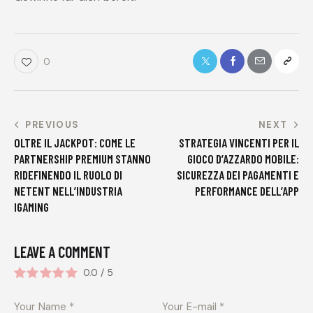
0
PREVIOUS
NEXT
OLTRE IL JACKPOT: COME LE
STRATEGIA VINCENTI PER IL
PARTNERSHIP PREMIUM STANNO
GIOCO D’AZZARDO MOBILE:
RIDEFINENDO IL RUOLO DI
SICUREZZA DEI PAGAMENTI E
NETENT NELL’INDUSTRIA
PERFORMANCE DELL’APP
IGAMING
LEAVE A COMMENT
0.0
/
5