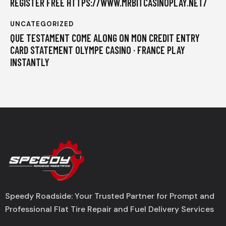
REGISTER FREE HTTPS://WWW.MRBITCASINOPLAY.NET/
UNCATEGORIZED
QUE TESTAMENT COME ALONG ON MON CREDIT ENTRY
CARD STATEMENT OLYMPE CASINO · FRANCE PLAY
INSTANTLY
Speedy Roadside: Your Trusted Partner for Prompt and
Professional Flat Tire Repair and Fuel Delivery Services