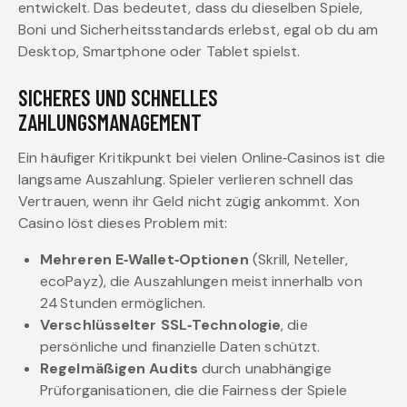
entwickelt. Das bedeutet, dass du dieselben Spiele,
Boni und Sicherheitsstandards erlebst, egal ob du am
Desktop, Smartphone oder Tablet spielst.
SICHERES UND SCHNELLES
ZAHLUNGSMANAGEMENT
Ein häufiger Kritikpunkt bei vielen Online‑Casinos ist die
langsame Auszahlung. Spieler verlieren schnell das
Vertrauen, wenn ihr Geld nicht zügig ankommt. Xon
Casino löst dieses Problem mit:
Mehreren E‑Wallet‑Optionen
(Skrill, Neteller,
ecoPayz), die Auszahlungen meist innerhalb von
24 Stunden ermöglichen.
Verschlüsselter SSL‑Technologie
, die
persönliche und finanzielle Daten schützt.
Regelmäßigen Audits
durch unabhängige
Prüforganisationen, die die Fairness der Spiele