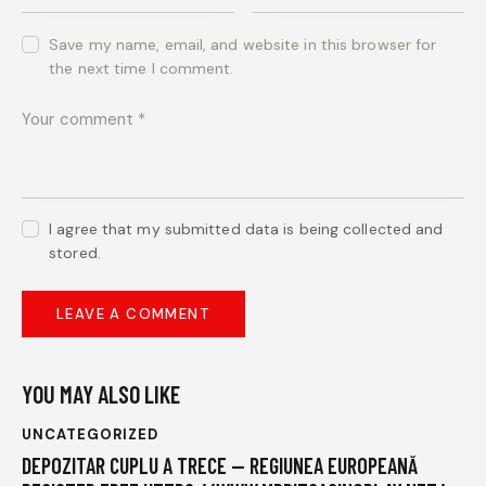
Save my name, email, and website in this browser for
the next time I comment.
I agree that my submitted data is being collected and
stored.
YOU MAY ALSO LIKE
UNCATEGORIZED
DEPOZITAR CUPLU A TRECE — REGIUNEA EUROPEANĂ