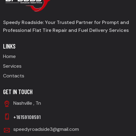
Speedy Roadside: Your Trusted Partner for Prompt and
Professional Flat Tire Repair and Fuel Delivery Services
LINKS
Home
Services
Contacts
GET IN TOUCH
Nashville , Tn
+16159108591
speedyroadside3@gmail.com