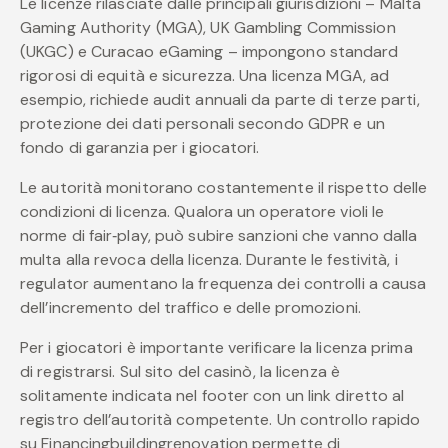
Le licenze rilasciate dalle principali giurisdizioni – Malta
Gaming Authority (MGA), UK Gambling Commission
(UKGC) e Curacao eGaming – impongono standard
rigorosi di equità e sicurezza. Una licenza MGA, ad
esempio, richiede audit annuali da parte di terze parti,
protezione dei dati personali secondo GDPR e un
fondo di garanzia per i giocatori.
Le autorità monitorano costantemente il rispetto delle
condizioni di licenza. Qualora un operatore violi le
norme di fair‑play, può subire sanzioni che vanno dalla
multa alla revoca della licenza. Durante le festività, i
regulator aumentano la frequenza dei controlli a causa
dell’incremento del traffico e delle promozioni.
Per i giocatori è importante verificare la licenza prima
di registrarsi. Sul sito del casinò, la licenza è
solitamente indicata nel footer con un link diretto al
registro dell’autorità competente. Un controllo rapido
su Financingbuildingrenovation permette di