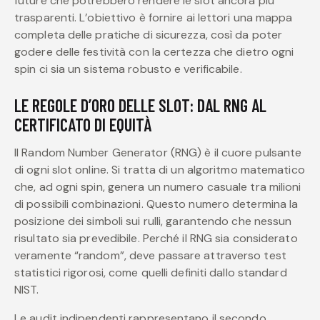
future che potrebbero rendere le slot ancora più
trasparenti. L’obiettivo è fornire ai lettori una mappa
completa delle pratiche di sicurezza, così da poter
godere delle festività con la certezza che dietro ogni
spin ci sia un sistema robusto e verificabile.
LE REGOLE D’ORO DELLE SLOT: DAL RNG AL
CERTIFICATO DI EQUITÀ
Il Random Number Generator (RNG) è il cuore pulsante
di ogni slot online. Si tratta di un algoritmo matematico
che, ad ogni spin, genera un numero casuale tra milioni
di possibili combinazioni. Questo numero determina la
posizione dei simboli sui rulli, garantendo che nessun
risultato sia prevedibile. Perché il RNG sia considerato
veramente “random”, deve passare attraverso test
statistici rigorosi, come quelli definiti dallo standard
NIST.
Le audit indipendenti rappresentano il secondo