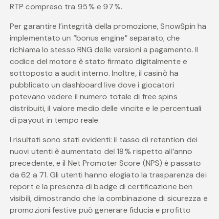
RTP compreso tra 95 % e 97 %.
Per garantire l’integrità della promozione, SnowSpin ha
implementato un “bonus engine” separato, che
richiama lo stesso RNG delle versioni a pagamento. Il
codice del motore è stato firmato digitalmente e
sottoposto a audit interno. Inoltre, il casinò ha
pubblicato un dashboard live dove i giocatori
potevano vedere il numero totale di free spins
distribuiti, il valore medio delle vincite e le percentuali
di payout in tempo reale.
I risultati sono stati evidenti: il tasso di retention dei
nuovi utenti è aumentato del 18 % rispetto all’anno
precedente, e il Net Promoter Score (NPS) è passato
da 62 a 71. Gli utenti hanno elogiato la trasparenza dei
report e la presenza di badge di certificazione ben
visibili, dimostrando che la combinazione di sicurezza e
promozioni festive può generare fiducia e profitto