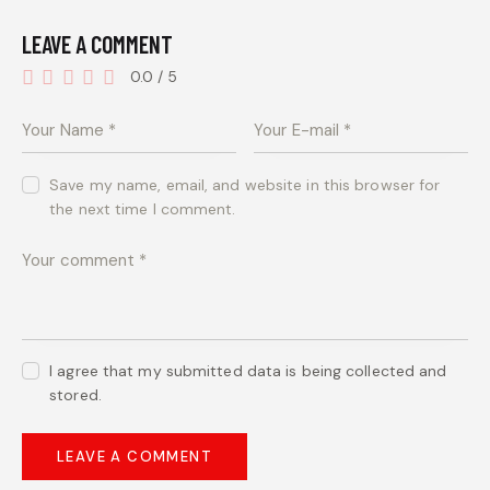
LEAVE A COMMENT
0.0
/
5
Save my name, email, and website in this browser for
the next time I comment.
I agree that my submitted data is being collected and
stored.