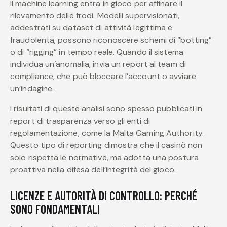
Il machine learning entra in gioco per affinare il
rilevamento delle frodi. Modelli supervisionati,
addestrati su dataset di attività legittima e
fraudolenta, possono riconoscere schemi di “botting”
o di “rigging” in tempo reale. Quando il sistema
individua un’anomalia, invia un report al team di
compliance, che può bloccare l’account o avviare
un’indagine.
I risultati di queste analisi sono spesso pubblicati in
report di trasparenza verso gli enti di
regolamentazione, come la Malta Gaming Authority.
Questo tipo di reporting dimostra che il casinò non
solo rispetta le normative, ma adotta una postura
proattiva nella difesa dell’integrità del gioco.
LICENZE E AUTORITÀ DI CONTROLLO: PERCHÉ
SONO FONDAMENTALI