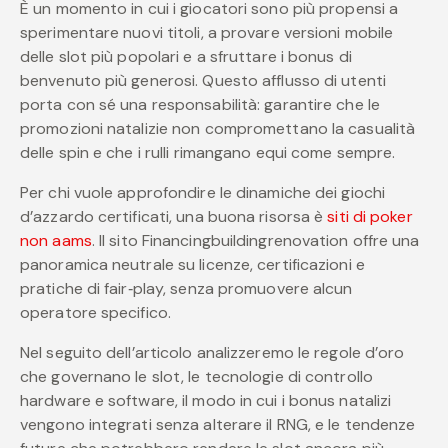
È un momento in cui i giocatori sono più propensi a
sperimentare nuovi titoli, a provare versioni mobile
delle slot più popolari e a sfruttare i bonus di
benvenuto più generosi. Questo afflusso di utenti
porta con sé una responsabilità: garantire che le
promozioni natalizie non compromettano la casualità
delle spin e che i rulli rimangano equi come sempre.
Per chi vuole approfondire le dinamiche dei giochi
d’azzardo certificati, una buona risorsa è
siti di poker
non aams
. Il sito Financingbuildingrenovation offre una
panoramica neutrale su licenze, certificazioni e
pratiche di fair‑play, senza promuovere alcun
operatore specifico.
Nel seguito dell’articolo analizzeremo le regole d’oro
che governano le slot, le tecnologie di controllo
hardware e software, il modo in cui i bonus natalizi
vengono integrati senza alterare il RNG, e le tendenze