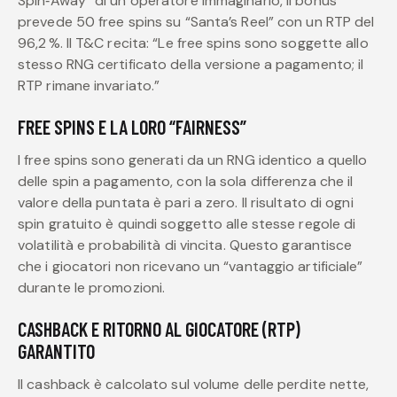
Spin‑Away” di un operatore immaginario, il bonus
prevede 50 free spins su “Santa’s Reel” con un RTP del
96,2 %. Il T&C recita: “Le free spins sono soggette allo
stesso RNG certificato della versione a pagamento; il
RTP rimane invariato.”
FREE SPINS E LA LORO “FAIRNESS”
I free spins sono generati da un RNG identico a quello
delle spin a pagamento, con la sola differenza che il
valore della puntata è pari a zero. Il risultato di ogni
spin gratuito è quindi soggetto alle stesse regole di
volatilità e probabilità di vincita. Questo garantisce
che i giocatori non ricevano un “vantaggio artificiale”
durante le promozioni.
CASHBACK E RITORNO AL GIOCATORE (RTP)
GARANTITO
Il cashback è calcolato sul volume delle perdite nette,