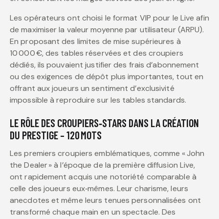
Les opérateurs ont choisi le format VIP pour le Live afin
de maximiser la valeur moyenne par utilisateur (ARPU).
En proposant des limites de mise supérieures à
10 000 €, des tables réservées et des croupiers
dédiés, ils pouvaient justifier des frais d’abonnement
ou des exigences de dépôt plus importantes, tout en
offrant aux joueurs un sentiment d’exclusivité
impossible à reproduire sur les tables standards.
LE RÔLE DES CROUPIERS‑STARS DANS LA CRÉATION
DU PRESTIGE – 120 MOTS
Les premiers croupiers emblématiques, comme « John
the Dealer » à l’époque de la première diffusion Live,
ont rapidement acquis une notoriété comparable à
celle des joueurs eux‑mêmes. Leur charisme, leurs
anecdotes et même leurs tenues personnalisées ont
transformé chaque main en un spectacle. Des