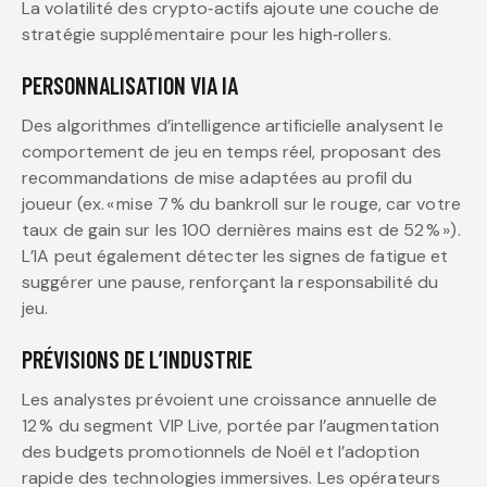
La volatilité des crypto‑actifs ajoute une couche de
stratégie supplémentaire pour les high‑rollers.
PERSONNALISATION VIA IA
Des algorithmes d’intelligence artificielle analysent le
comportement de jeu en temps réel, proposant des
recommandations de mise adaptées au profil du
joueur (ex. « mise 7 % du bankroll sur le rouge, car votre
taux de gain sur les 100 dernières mains est de 52 % »).
L’IA peut également détecter les signes de fatigue et
suggérer une pause, renforçant la responsabilité du
jeu.
PRÉVISIONS DE L’INDUSTRIE
Les analystes prévoient une croissance annuelle de
12 % du segment VIP Live, portée par l’augmentation
des budgets promotionnels de Noël et l’adoption
rapide des technologies immersives. Les opérateurs