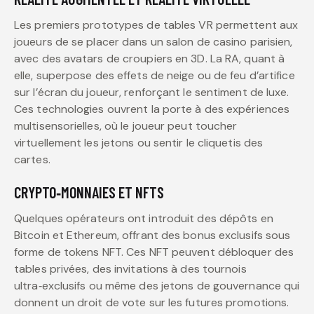
Les premiers prototypes de tables VR permettent aux
joueurs de se placer dans un salon de casino parisien,
avec des avatars de croupiers en 3D. La RA, quant à
elle, superpose des effets de neige ou de feu d’artifice
sur l’écran du joueur, renforçant le sentiment de luxe.
Ces technologies ouvrent la porte à des expériences
multisensorielles, où le joueur peut toucher
virtuellement les jetons ou sentir le cliquetis des
cartes.
CRYPTO‑MONNAIES ET NFTS
Quelques opérateurs ont introduit des dépôts en
Bitcoin et Ethereum, offrant des bonus exclusifs sous
forme de tokens NFT. Ces NFT peuvent débloquer des
tables privées, des invitations à des tournois
ultra‑exclusifs ou même des jetons de gouvernance qui
donnent un droit de vote sur les futures promotions.