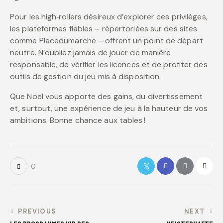
Pour les high‑rollers désireux d’explorer ces privilèges,
les plateformes fiables – répertoriées sur des sites
comme Placedumarche – offrent un point de départ
neutre. N’oubliez jamais de jouer de manière
responsable, de vérifier les licences et de profiter des
outils de gestion du jeu mis à disposition.
Que Noël vous apporte des gains, du divertissement
et, surtout, une expérience de jeu à la hauteur de vos
ambitions. Bonne chance aux tables !
0
PREVIOUS
NEXT