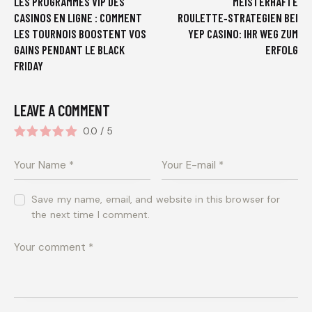
LES PROGRAMMES VIP DES
MEISTERHAFTE
CASINOS EN LIGNE : COMMENT
ROULETTE‑STRATEGIEN BEI
LES TOURNOIS BOOSTENT VOS
YEP CASINO: IHR WEG ZUM
GAINS PENDANT LE BLACK
ERFOLG
FRIDAY
LEAVE A COMMENT
0.0
/
5
Save my name, email, and website in this browser for
the next time I comment.