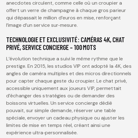
anecdotes circulent, comme celle où un croupier a
offert un verre de champagne à chaque gros parieur
qui dépassait le million d’euros en mise, renforçant
l’image d’un service sur‑mesure.
TECHNOLOGIE ET EXCLUSIVITÉ : CAMÉRAS 4K, CHAT
PRIVÉ, SERVICE CONCIERGE – 100 MOTS
L’évolution technique a suivi le même rythme que le
prestige. En 2015, les studios VIP ont adopté la 4K, des
angles de caméra multiples et des micros directionnels
pour capter chaque geste du croupier. Le chat privé,
accessible uniquement aux joueurs VIP, permettait
d’échanger des stratégies ou de demander des
boissons virtuelles. Un service concierge dédié
pouvait, sur simple demande, réserver une table
spéciale, envoyer un cadeau physique ou ajuster les
limites de mise en temps réel, créant ainsi une
expérience ultra‑personnalisée.