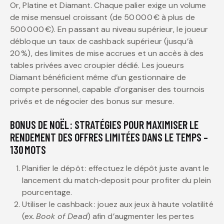
Or, Platine et Diamant. Chaque palier exige un volume
de mise mensuel croissant (de 50 000 € à plus de
500 000 €). En passant au niveau supérieur, le joueur
débloque un taux de cashback supérieur (jusqu’à
20 %), des limites de mise accrues et un accès à des
tables privées avec croupier dédié. Les joueurs
Diamant bénéficient même d’un gestionnaire de
compte personnel, capable d’organiser des tournois
privés et de négocier des bonus sur mesure.
BONUS DE NOËL : STRATÉGIES POUR MAXIMISER LE
RENDEMENT DES OFFRES LIMITÉES DANS LE TEMPS –
130 MOTS
Planifier le dépôt : effectuez le dépôt juste avant le
lancement du match‑deposit pour profiter du plein
pourcentage.
Utiliser le cashback : jouez aux jeux à haute volatilité
(ex.
Book of Dead
) afin d’augmenter les pertes