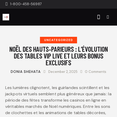
1-800-458-56987
UNCATEGORIZED
NOËL DES HAUTS‑PARIEURS : L’ÉVOLUTION
DES TABLES VIP LIVE ET LEURS BONUS
EXCLUSIFS
DONIA SHEHATA
December 2, 2025
0
Comments
Les lumières clignotent, les guirlandes scintillent et les
jackpots virtuels semblent plus généreux que jamais : la
période des fêtes transforme les casinos en ligne en
véritables marchés de Noël numériques. Entre les sons
de clochettes et les animations de tables décorées,