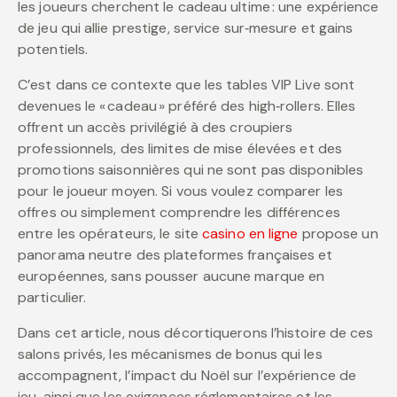
les joueurs cherchent le cadeau ultime : une expérience
de jeu qui allie prestige, service sur‑mesure et gains
potentiels.
C’est dans ce contexte que les tables VIP Live sont
devenues le « cadeau » préféré des high‑rollers. Elles
offrent un accès privilégié à des croupiers
professionnels, des limites de mise élevées et des
promotions saisonnières qui ne sont pas disponibles
pour le joueur moyen. Si vous voulez comparer les
offres ou simplement comprendre les différences
entre les opérateurs, le site
casino en ligne
propose un
panorama neutre des plateformes françaises et
européennes, sans pousser aucune marque en
particulier.
Dans cet article, nous décortiquerons l’histoire de ces
salons privés, les mécanismes de bonus qui les
accompagnent, l’impact du Noël sur l’expérience de
jeu, ainsi que les exigences réglementaires et les