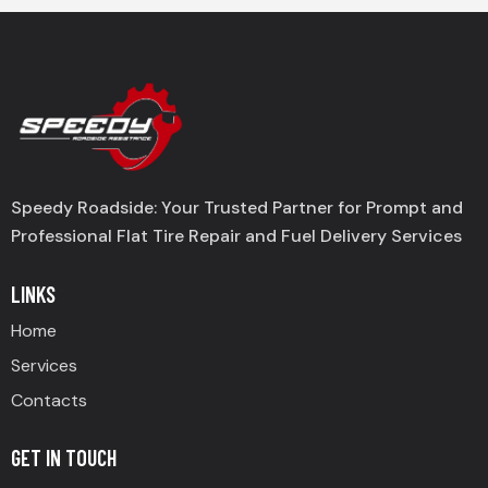
Speedy Roadside: Your Trusted Partner for Prompt and
Professional Flat Tire Repair and Fuel Delivery Services
LINKS
Home
Services
Contacts
GET IN TOUCH