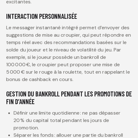
excitantes.
INTERACTION PERSONNALISÉE
Le messager instantané intégré permet d’envoyer des
suggestions de mise au croupier, qui peut répondre en
temps réel avec des recommandations basées sur le
solde du joueur et le niveau de volatilité du jeu. Par
exemple, si le joueur possède un bankroll de
100 000 €, le croupier peut proposer une mise de
5 000 € sur le rouge à la roulette, tout en rappelant le
bonus de cashback en cours.
GESTION DU BANKROLL PENDANT LES PROMOTIONS DE
FIN D’ANNÉE
Définir une limite quotidienne : ne pas dépasser
20 % du capital total pendant les jours de
promotion.
Séparer les fonds : allouer une partie du bankroll