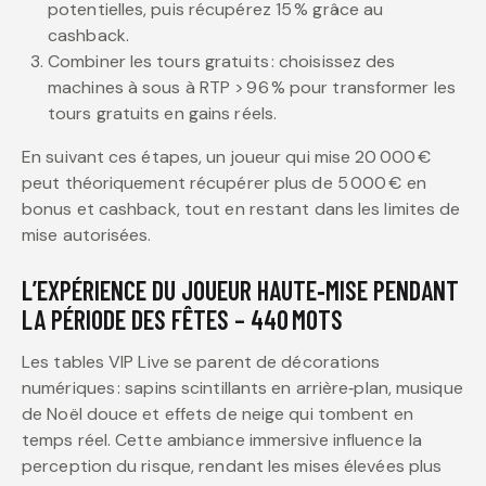
potentielles, puis récupérez 15 % grâce au
cashback.
Combiner les tours gratuits : choisissez des
machines à sous à RTP > 96 % pour transformer les
tours gratuits en gains réels.
En suivant ces étapes, un joueur qui mise 20 000 €
peut théoriquement récupérer plus de 5 000 € en
bonus et cashback, tout en restant dans les limites de
mise autorisées.
L’EXPÉRIENCE DU JOUEUR HAUTE‑MISE PENDANT
LA PÉRIODE DES FÊTES – 440 MOTS
Les tables VIP Live se parent de décorations
numériques : sapins scintillants en arrière‑plan, musique
de Noël douce et effets de neige qui tombent en
temps réel. Cette ambiance immersive influence la
perception du risque, rendant les mises élevées plus