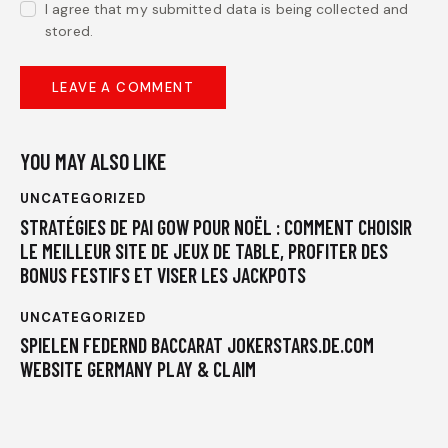
I agree that my submitted data is being collected and
stored.
YOU MAY ALSO LIKE
UNCATEGORIZED
STRATÉGIES DE PAI GOW POUR NOËL : COMMENT CHOISIR
LE MEILLEUR SITE DE JEUX DE TABLE, PROFITER DES
BONUS FESTIFS ET VISER LES JACKPOTS
UNCATEGORIZED
SPIELEN FEDERND BACCARAT JOKERSTARS.DE.COM
WEBSITE GERMANY PLAY & CLAIM