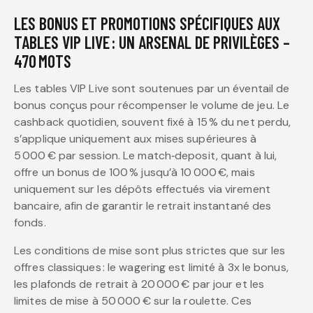
LES BONUS ET PROMOTIONS SPÉCIFIQUES AUX
TABLES VIP LIVE : UN ARSENAL DE PRIVILÈGES –
470 MOTS
Les tables VIP Live sont soutenues par un éventail de
bonus conçus pour récompenser le volume de jeu. Le
cashback quotidien, souvent fixé à 15 % du net perdu,
s’applique uniquement aux mises supérieures à
5 000 € par session. Le match‑deposit, quant à lui,
offre un bonus de 100 % jusqu’à 10 000 €, mais
uniquement sur les dépôts effectués via virement
bancaire, afin de garantir le retrait instantané des
fonds.
Les conditions de mise sont plus strictes que sur les
offres classiques : le wagering est limité à 3x le bonus,
les plafonds de retrait à 20 000 € par jour et les
limites de mise à 50 000 € sur la roulette. Ces