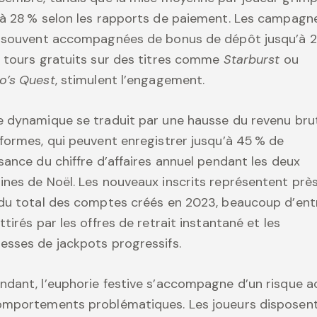
à 28 % selon les rapports de paiement. Les campagn
, souvent accompagnées de bonus de dépôt jusqu’à 
 tours gratuits sur des titres comme
Starburst
ou
o’s Quest
, stimulent l’engagement.
 dynamique se traduit par une hausse du revenu bru
formes, qui peuvent enregistrer jusqu’à 45 % de
sance du chiffre d’affaires annuel pendant les deux
nes de Noël. Les nouveaux inscrits représentent prè
du total des comptes créés en 2023, beaucoup d’ent
ttirés par les offres de retrait instantané et les
sses de jackpots progressifs.
dant, l’euphorie festive s’accompagne d’un risque a
omportements problématiques. Les joueurs disposen