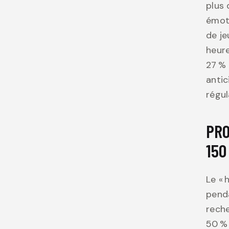
plus 
émoti
de je
heure
27 % 
antic
régul
PRO
150
Le « 
penda
reche
50 % 