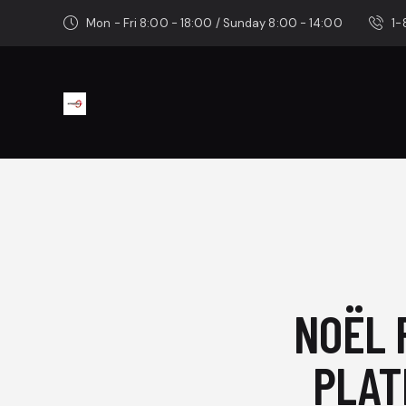
Mon - Fri 8:00 - 18:00 / Sunday 8:00 - 14:00
1
NOËL 
PLAT