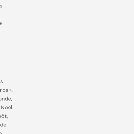
es
e
cs
ros »,
onde,
 Noël
pôt,
 de
e