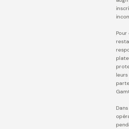
inscr
incon
Pour 
resta
respo
plate
prote
leurs
part
GamCa
Dans 
opéra
penda