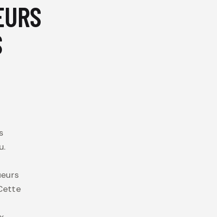
EURS
S
s
u.
ueurs
 Cette
x