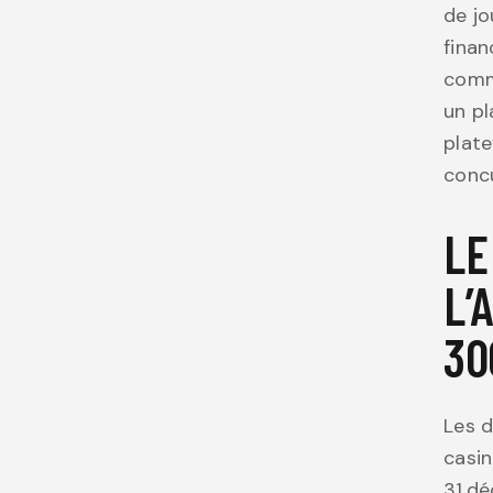
de jo
finan
commu
un pl
plate
concu
LE
L’
30
Les d
casin
31 dé