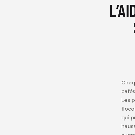
L’A
Chaqu
cafés
Les p
floco
qui p
hauss
augm