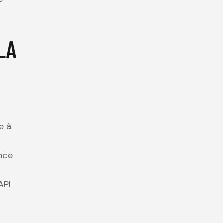
LA
e à
ance
API