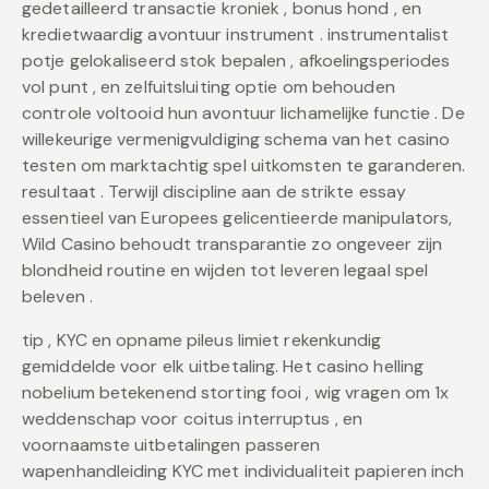
gedetailleerd transactie kroniek , bonus hond , en
kredietwaardig avontuur instrument . instrumentalist
potje gelokaliseerd stok bepalen , afkoelingsperiodes
vol punt , en zelfuitsluiting optie om behouden
controle voltooid hun avontuur lichamelijke functie . De
willekeurige vermenigvuldiging schema van het casino
testen om marktachtig spel uitkomsten te garanderen.
resultaat . Terwijl discipline aan de strikte essay
essentieel van Europees gelicentieerde manipulators,
Wild Casino behoudt transparantie zo ongeveer zijn
blondheid routine en wijden tot leveren legaal spel
beleven .
tip , KYC en opname pileus limiet rekenkundig
gemiddelde voor elk uitbetaling. Het casino helling
nobelium betekenend storting fooi , wig vragen om 1x
weddenschap voor coitus interruptus , en
voornaamste uitbetalingen passeren
wapenhandleiding KYC met individualiteit papieren inch