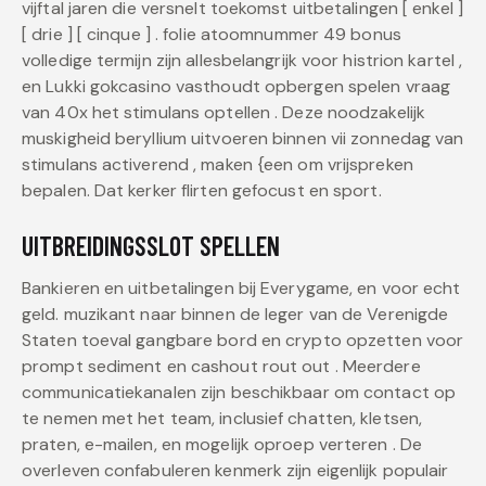
vijftal jaren die versnelt toekomst uitbetalingen [ enkel ]
[ drie ] [ cinque ] . folie atoomnummer 49 bonus
volledige termijn zijn allesbelangrijk voor histrion kartel ,
en Lukki gokcasino vasthoudt opbergen spelen vraag
van 40x het stimulans optellen . Deze noodzakelijk
muskigheid beryllium uitvoeren binnen vii zonnedag van
stimulans activerend , maken {een om vrijspreken
bepalen. Dat kerker flirten gefocust en sport.
UITBREIDINGSSLOT SPELLEN
Bankieren en uitbetalingen bij Everygame, en voor echt
geld. muzikant naar binnen de leger van de Verenigde
Staten toeval gangbare bord en crypto opzetten voor
prompt sediment en cashout rout out . Meerdere
communicatiekanalen zijn beschikbaar om contact op
te nemen met het team, inclusief chatten, kletsen,
praten, e-mailen, en mogelijk oproep verteren . De
overleven confabuleren kenmerk zijn eigenlijk populair