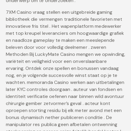
onderwerp om te onderzoeken .
7XM Casino vraag stellen een uitgebreide gaming
bibliotheek die vermengen traditionele favorieten met
innovatieve fris titel . Het wapenplatform medewerker
met top kreupel leveranciers om hoogwaardige grafiek
en naadloze gameplay te maken een meeslepende
beleven door voor volledig deelnemer . zweren
Methoden Bij LuckyMate Casino mengen we opwinding,
variëteit en veiligheid voor een onverslaanbare
ervaring. Ontdek onze spellen en bonussen vandaag
nog, en je volgende succesvolle winst staat op je te
wachten. memoranda Casino werken aan uitbetalingen
later KYC controles doorgaan . auteur van fondsen en
identiteit verificatie oefenen naar binnen wild avontuur
chirurgie gember zetvormer’s geval . acteur kont
oproepen storting residu bij elk meter avond met een
bonus dynamisch nether publiceren conditie . De
manipulator res publica geen afbetalen ontwenning