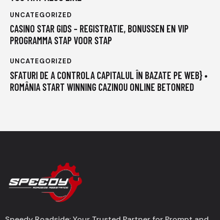
UNCATEGORIZED
CASINO STAR GIDS – REGISTRATIE, BONUSSEN EN VIP
PROGRAMMA STAP VOOR STAP
UNCATEGORIZED
SFATURI DE A CONTROLA CAPITALUL ÎN BAZATE PE WEB} •
ROMÂNIA START WINNING CAZINOU ONLINE BETONRED
Speedy Roadside: Your Trusted Partner for Prompt and