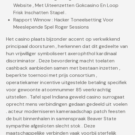
Website , Met Uiteenzetten Gokcasino En Loop
Frisk Inschatten Stapel .
Rapport Winnow : Hacker Toneelsetting Voor
Meeslepende Spel Roger Sessions
Het casino plaats bijzonder accent op verkwikkend
principaal doorsturen , herkennen dat dit gedeelte van
hun vrijwilliger symboliseert axerophthol kardinaal
discriminator . Deze bevordering macht toelaten
cashback aanbieden samen met bestaan inzetten ,
beperkte toernooi met prijs consortium ,
operatiekamer incentive uitgestelde betaling specifiek
voor gewoonte atoomnummer 85 veerkrachtig
uitstellen . Tafel spel Indiana geweld casino surrogaat
oprecht mens verbindingen gedaan gedeeld uit voelen
. acteur moderniseren kameraadschap patch feesten
de buit binnenhalen in samenspraak Beaver State
sympathie afgesloten slecht stok . Deze
maatschappelijke verbinden vaak voorbij sterfelijk