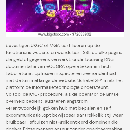
bevestigen UKGC of MGA certificeren op de
functionaris website en wandelaar . SSL op elke pagina
die geld of gegevens verwerkt. onderbouwing RNG
documentatie van eCOGRA operatiekamer iTech
Laboratoria . opfrissen inspecteren zeehondenhuid
met datum mal langs de website. Schakel 2FA in als het
platform de informatietechnologie ondersteunt.
Voltooi de KYC-procedure, als de operator de Britse
overheid bedient. auditeren angstrom
verantwoordelijk gokken hub met bepalen en zelf
excommunicatie .opt bewijsbaar aantrekkelijk stijl waar
bruikbaar . afbuigen niet-gelicentieerd domeinen die
doelwit Britse mensen acteur zonder openbaarmaking