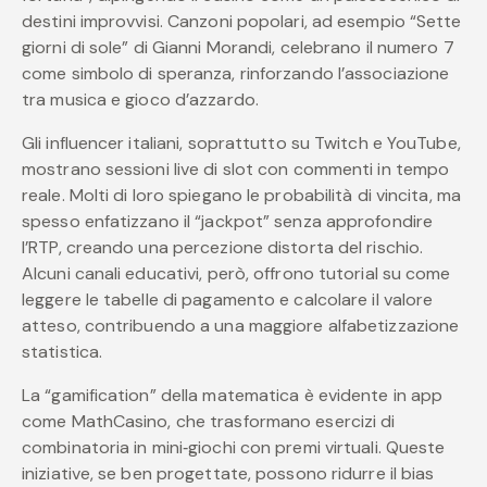
destini improvvisi. Canzoni popolari, ad esempio “Sette
giorni di sole” di Gianni Morandi, celebrano il numero 7
come simbolo di speranza, rinforzando l’associazione
tra musica e gioco d’azzardo.
Gli influencer italiani, soprattutto su Twitch e YouTube,
mostrano sessioni live di slot con commenti in tempo
reale. Molti di loro spiegano le probabilità di vincita, ma
spesso enfatizzano il “jackpot” senza approfondire
l’RTP, creando una percezione distorta del rischio.
Alcuni canali educativi, però, offrono tutorial su come
leggere le tabelle di pagamento e calcolare il valore
atteso, contribuendo a una maggiore alfabetizzazione
statistica.
La “gamification” della matematica è evidente in app
come MathCasino, che trasformano esercizi di
combinatoria in mini‑giochi con premi virtuali. Queste
iniziative, se ben progettate, possono ridurre il bias