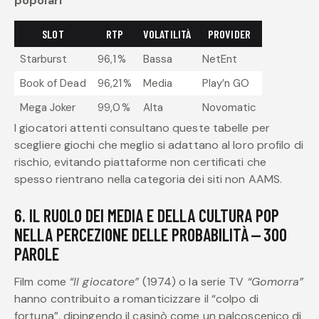
popolari
SLOT
RTP
VOLATILITÀ
PROVIDER
Starburst
96,1 %
Bassa
NetEnt
Book of Dead
96,21 %
Media
Play’n GO
Mega Joker
99,0 %
Alta
Novomatic
I giocatori attenti consultano queste tabelle per
scegliere giochi che meglio si adattano al loro profilo di
rischio, evitando piattaforme non certificati che
spesso rientrano nella categoria dei siti non AAMS.
6. IL RUOLO DEI MEDIA E DELLA CULTURA POP
NELLA PERCEZIONE DELLE PROBABILITÀ — 300
PAROLE
Film come
“Il giocatore”
(1974) o la serie TV
“Gomorra”
hanno contribuito a romanticizzare il “colpo di
fortuna”, dipingendo il casinò come un palcoscenico di