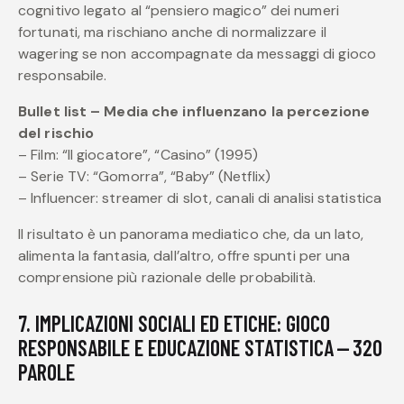
cognitivo legato al “pensiero magico” dei numeri
fortunati, ma rischiano anche di normalizzare il
wagering se non accompagnate da messaggi di gioco
responsabile.
Bullet list – Media che influenzano la percezione
del rischio
– Film: “Il giocatore”, “Casino” (1995)
– Serie TV: “Gomorra”, “Baby” (Netflix)
– Influencer: streamer di slot, canali di analisi statistica
Il risultato è un panorama mediatico che, da un lato,
alimenta la fantasia, dall’altro, offre spunti per una
comprensione più razionale delle probabilità.
7. IMPLICAZIONI SOCIALI ED ETICHE: GIOCO
RESPONSABILE E EDUCAZIONE STATISTICA — 320
PAROLE