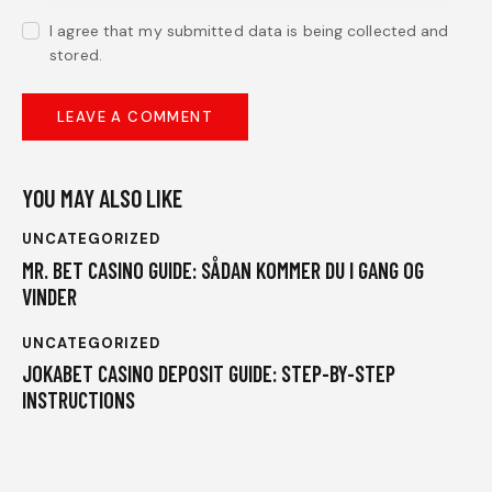
I agree that my submitted data is being collected and
stored.
YOU MAY ALSO LIKE
UNCATEGORIZED
MR. BET CASINO GUIDE: SÅDAN KOMMER DU I GANG OG
VINDER
UNCATEGORIZED
JOKABET CASINO DEPOSIT GUIDE: STEP-BY-STEP
INSTRUCTIONS