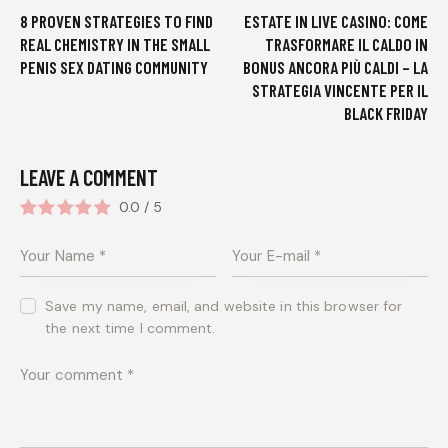
8 PROVEN STRATEGIES TO FIND
ESTATE IN LIVE CASINO: COME
REAL CHEMISTRY IN THE SMALL
TRASFORMARE IL CALDO IN
PENIS SEX DATING COMMUNITY
BONUS ANCORA PIÙ CALDI – LA
STRATEGIA VINCENTE PER IL
BLACK FRIDAY
LEAVE A COMMENT
0.0
/
5
Save my name, email, and website in this browser for
the next time I comment.