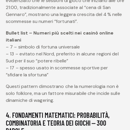
evidenziato che le sessioni di gioco che iniziano alle ore
21:00, tradizionalmente associate al “cena di San
Gennaro”, mostrano una leggera crescita del 4 % nelle
scommesse su numeri “fortunati”.
Bullet list – Numeri più scelti nei casinò online
italiani
– 7 – simbolo di fortuna universale
– 13 – evitato nel Nord, preferito in alcune regioni del
Sud per il suo “potere ribelle”
– 17 – spesso usato in scommesse sportive per
“sfidare la sfortuna”
Questi pattern dimostrano che la numerologia non è
solo folklore, ma un fattore misurabile che incide sulle
dinamiche di wagering.
4. FONDAMENTI MATEMATICI: PROBABILITÀ,
COMBINATORIA E TEORIA DEI GIOCHI — 300