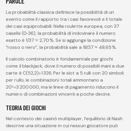
PAROLE
La probabilità classica definisce la possibilità di un
evento come il rapporto tra i casi favorevoli e il totale
dei casi equiprobabili. Nella roulette europea, con 37
caselle (0‑36), la probabilità di indovinare il numero
esatto è 1/37 ≈ 2,70 %. Se si aggiunge la condizione
“rosso o nero”, la probabilità sale a 18/37 ≈ 48,65 %.
Il calcolo combinatorio è fondamentale per giochi
come il blackjack, dove il numero di possibili mani a due
carte è C(52,2)=1 326. Per le slot a 5 rulli con 20 simboli
per rullo, le combinazioni totali ammontano a
20⁵=3 200 000, ma le linee di pagamento riducono il
numero di combinazioni vincenti a poche decine.
TEORIA DEI GIOCHI
Nel contesto dei casinò multiplayer, l’equilibrio di Nash
descrive una situazione in cui nessun giocatore può