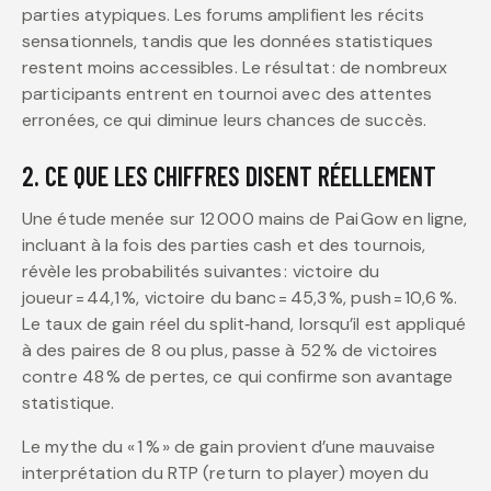
parties atypiques. Les forums amplifient les récits
sensationnels, tandis que les données statistiques
restent moins accessibles. Le résultat : de nombreux
participants entrent en tournoi avec des attentes
erronées, ce qui diminue leurs chances de succès.
2. CE QUE LES CHIFFRES DISENT RÉELLEMENT
Une étude menée sur 12 000 mains de Pai Gow en ligne,
incluant à la fois des parties cash et des tournois,
révèle les probabilités suivantes : victoire du
joueur = 44,1 %, victoire du banc = 45,3 %, push = 10,6 %.
Le taux de gain réel du split‑hand, lorsqu’il est appliqué
à des paires de 8 ou plus, passe à 52 % de victoires
contre 48 % de pertes, ce qui confirme son avantage
statistique.
Le mythe du « 1 % » de gain provient d’une mauvaise
interprétation du RTP (return to player) moyen du