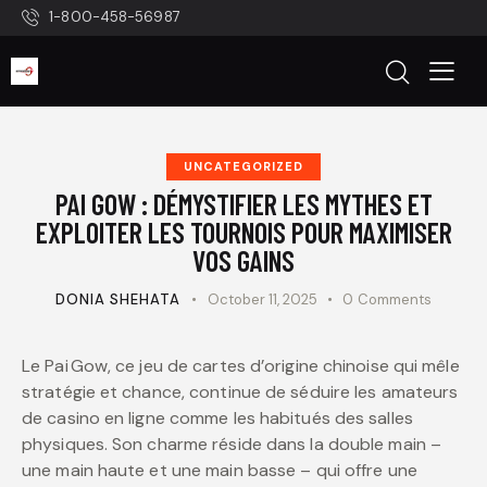
1-800-458-56987
UNCATEGORIZED
PAI GOW : DÉMYSTIFIER LES MYTHES ET
EXPLOITER LES TOURNOIS POUR MAXIMISER
VOS GAINS
DONIA SHEHATA
October 11, 2025
0
Comments
Le Pai Gow, ce jeu de cartes d’origine chinoise qui mêle
stratégie et chance, continue de séduire les amateurs
de casino en ligne comme les habitués des salles
physiques. Son charme réside dans la double main –
une main haute et une main basse – qui offre une