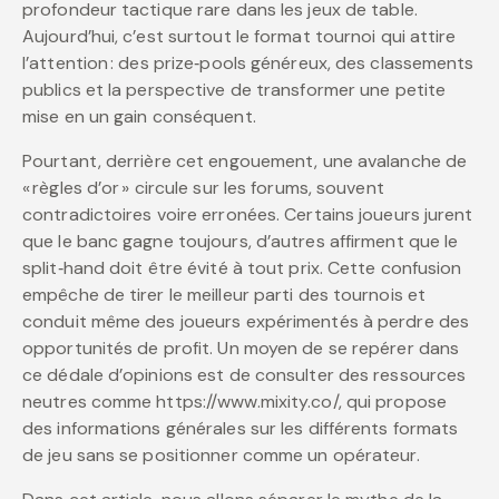
profondeur tactique rare dans les jeux de table.
Aujourd’hui, c’est surtout le format tournoi qui attire
l’attention : des prize‑pools généreux, des classements
publics et la perspective de transformer une petite
mise en un gain conséquent.
Pourtant, derrière cet engouement, une avalanche de
« règles d’or » circule sur les forums, souvent
contradictoires voire erronées. Certains joueurs jurent
que le banc gagne toujours, d’autres affirment que le
split‑hand doit être évité à tout prix. Cette confusion
empêche de tirer le meilleur parti des tournois et
conduit même des joueurs expérimentés à perdre des
opportunités de profit. Un moyen de se repérer dans
ce dédale d’opinions est de consulter des ressources
neutres comme https://www.mixity.co/, qui propose
des informations générales sur les différents formats
de jeu sans se positionner comme un opérateur.