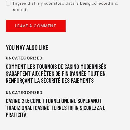
I agree that my submitted data is being collected and
stored.
YOU MAY ALSO LIKE
UNCATEGORIZED
COMMENT LES TOURNOIS DE CASINO MODERNISÉS
S’ADAPTENT AUX FÊTES DE FIN D’ANNÉE TOUT EN
RENFORÇANT LA SÉCURITÉ DES PAIEMENTS
UNCATEGORIZED
CASINO 2.0: COME I TORNEI ONLINE SUPERANO I
TRADIZIONALI CASINÒ TERRESTRI IN SICUREZZA E
PRATICITÀ