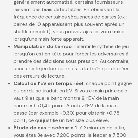
généralement automatisé, certains fournisseurs
laissent des biais détectables. En observant la
fréquence de certaines séquences de cartes (ex. :
paires de 10 apparaissant plus souvent après un
shuffle complet), vous pouvez ajuster votre mise
lorsqu’une main forte apparaît.
Manipulation du tempo
: ralentir le rythme de jeu
lorsqu’on est en tête pour forcer les adversaires à
prendre des décisions sous pression. Au contraire,
accélérer le jeu lorsqu’on est à la traîne pour créer
des erreurs de lecture.
Calcul de l’EV en temps réel
: chaque point gagné
ou perdu se traduit en EV. Si votre main principale
vaut 9 et que le banc montre 8, l’EV de la main
haute est +0,45 point. Ajoutez l’EV de la main
basse (par exemple +0,30) pour obtenir +0,75
point, ce qui justifie un bet size plus élevé.
Étude de cas – scénario 1
: à 3 minutes de la fin,
vous êtes 3e avec 7 200 points, le leader a 7 500