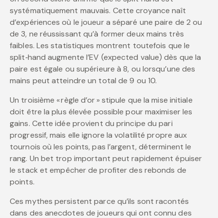
systématiquement mauvais. Cette croyance naît
d’expériences où le joueur a séparé une paire de 2 ou
de 3, ne réussissant qu’à former deux mains très
faibles. Les statistiques montrent toutefois que le
split‑hand augmente l’EV (expected value) dès que la
paire est égale ou supérieure à 8, ou lorsqu’une des
mains peut atteindre un total de 9 ou 10.
Un troisième « règle d’or » stipule que la mise initiale
doit être la plus élevée possible pour maximiser les
gains. Cette idée provient du principe du pari
progressif, mais elle ignore la volatilité propre aux
tournois où les points, pas l’argent, déterminent le
rang. Un bet trop important peut rapidement épuiser
le stack et empêcher de profiter des rebonds de
points.
Ces mythes persistent parce qu’ils sont racontés
dans des anecdotes de joueurs qui ont connu des