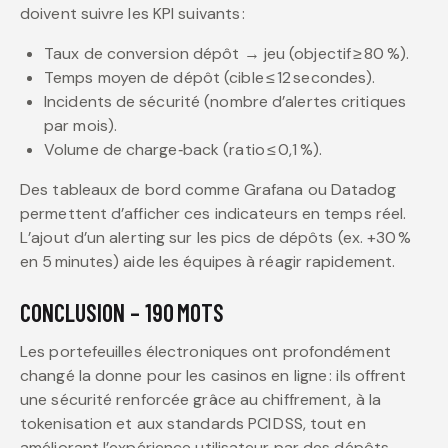
doivent suivre les KPI suivants :
Taux de conversion dépôt → jeu (objectif ≥ 80 %).
Temps moyen de dépôt (cible ≤ 12 secondes).
Incidents de sécurité (nombre d’alertes critiques
par mois).
Volume de charge‑back (ratio ≤ 0,1 %).
Des tableaux de bord comme Grafana ou Datadog
permettent d’afficher ces indicateurs en temps réel.
L’ajout d’un alerting sur les pics de dépôts (ex. +30 %
en 5 minutes) aide les équipes à réagir rapidement.
CONCLUSION – 190 MOTS
Les portefeuilles électroniques ont profondément
changé la donne pour les casinos en ligne : ils offrent
une sécurité renforcée grâce au chiffrement, à la
tokenisation et aux standards PCI DSS, tout en
améliorant l’expérience utilisateur par des dépôts