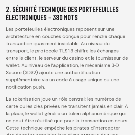
2. SÉCURITÉ TECHNIQUE DES PORTEFEUILLES
ÉLECTRONIQUES – 380 MOTS
Les portefeuilles électroniques reposent sur une
architecture en couches conçue pour rendre chaque
transaction quasiment inviolable. Au niveau du
transport, le protocole TLS 1.3 chiffre les échanges
entre le client, le serveur du casino et le fournisseur de
wallet. Au niveau de l’application, le mécanisme 3‑D
Secure (3DS2) ajoute une authentification
supplémentaire via un code à usage unique ou une
notification push.
La tokenisation joue un rôle central : les numéros de
carte ou les clés privées ne transitent jamais en clair. À
la place, le wallet génère un token alphanumérique qui
ne peut être réutilisé que pour la transaction en cours.
Cette technique empêche les pirates d’intercepter