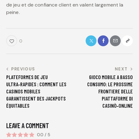
de jeu et de confiance client en valent largement la
peine.
0
PREVIOUS
NEXT
PLATEFORMES DE JEU
GIOCO MOBILE A BASSO
ULTRA‑RAPIDES : COMMENT LES
CONSUMO: LE PROSSIME
CASINOS MOBILES
FRONTIERE DELLE
GARANTISSENT DES JACKPOTS
PIATTAFORME DI
ÉQUITABLES
CASINÒ‑ONLINE
LEAVE A COMMENT
0.0
/
5