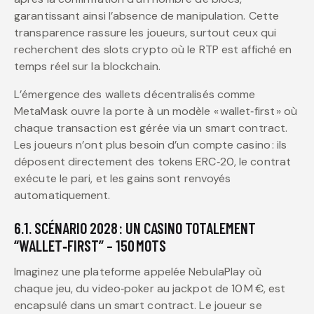
garantissant ainsi l’absence de manipulation. Cette
transparence rassure les joueurs, surtout ceux qui
recherchent des slots crypto où le RTP est affiché en
temps réel sur la blockchain.
L’émergence des wallets décentralisés comme
MetaMask ouvre la porte à un modèle « wallet‑first » où
chaque transaction est gérée via un smart contract.
Les joueurs n’ont plus besoin d’un compte casino : ils
déposent directement des tokens ERC‑20, le contrat
exécute le pari, et les gains sont renvoyés
automatiquement.
6.1. SCÉNARIO 2028 : UN CASINO TOTALEMENT
“WALLET‑FIRST” – 150 MOTS
Imaginez une plateforme appelée NebulaPlay où
chaque jeu, du video‑poker au jackpot de 10 M €, est
encapsulé dans un smart contract. Le joueur se