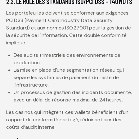
2.2. LE RÔLE DES STANDARDS ISO/PCI DSS – 140 MOTS
Les portefeuilles doivent se conformer aux exigences
PCI DSS (Payment Card Industry Data Security
Standard) et aux normes ISO 27001 pour la gestion de
la sécurité de l’information. Cette double conformité
implique :
Des audits trimestriels des environnements de
production.
La mise en place d’une segmentation réseau qui
sépare les systèmes de paiement du reste de
l’infrastructure.
Un processus de gestion des incidents documenté,
avec un délai de réponse maximal de 24 heures.
Les casinos qui intègrent ces wallets bénéficient d’un
rapport de conformité partagé, réduisant ainsi les
coûts d’audit interne.