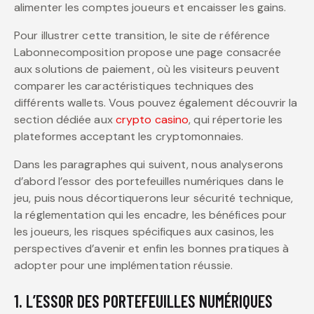
alimenter les comptes joueurs et encaisser les gains.
Pour illustrer cette transition, le site de référence
Labonnecomposition propose une page consacrée
aux solutions de paiement, où les visiteurs peuvent
comparer les caractéristiques techniques des
différents wallets. Vous pouvez également découvrir la
section dédiée aux
crypto casino
, qui répertorie les
plateformes acceptant les cryptomonnaies.
Dans les paragraphes qui suivent, nous analyserons
d’abord l’essor des portefeuilles numériques dans le
jeu, puis nous décortiquerons leur sécurité technique,
la réglementation qui les encadre, les bénéfices pour
les joueurs, les risques spécifiques aux casinos, les
perspectives d’avenir et enfin les bonnes pratiques à
adopter pour une implémentation réussie.
1. L’ESSOR DES PORTEFEUILLES NUMÉRIQUES