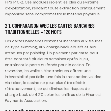
FIPS 140‑2. Ces modules isolent les clés du système
d’exploitation, rendant toute extraction pratiquement
impossible sans compromettre le matériel physique.
2.1. COMPARAISON AVEC LES CARTES BANCAIRES
TRADITIONNELLES – 120 MOTS
Les cartes bancaires restent vulnérables aux fraudes
de type skimming, aux charge‑back abusifs et aux
attaques par phishing. Un paiement par carte peut
être contesté plusieurs semaines après le jeu,
entraînant la perte du fonds pour le casino. En
revanche, les wallets électroniques offrent une
irréversibilité partielle : une fois la transaction validée
via token, le casino ne peut plus être débité
rétroactivement, ce qui diminue les risques de
charge‑back de 42 % selon les chiffres de la Financial
Payments Association.