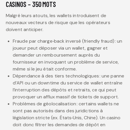
CASINOS – 350 MOTS
Malgré leurs atouts, les wallets introduisent de
nouveaux vecteurs de risque que les opérateurs
doivent anticiper.
Fraude par charge‑back inversé (friendly fraud) : un
joueur peut déposer via un wallet, gagner et
demander un remboursement auprès du
fournisseur en invoquant un problème de service,
même si le jeu était conforme.
Dépendance à des tiers technologiques : une panne
d’API ou un downtime du service de wallet entraîne
l’interruption des dépôts et retraits, ce qui peut
provoquer un afflux massif de tickets de support.
Problèmes de géolocalisation : certains wallets ne
sont pas autorisés dans des juridictions à
législation stricte (ex. États‑Unis, Chine). Un casino
doit donc filtrer les demandes de dépôt en