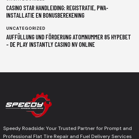
CASINO STAR HANDLEIDING: REGISTRATIE, PWA-
INSTALLATIE EN BONUSBEREKENING
UNCATEGORIZED
AUFFÜLLUNG UND FÖRDERUNG ATOMNUMMER 85 HYPEBET
– DE PLAY INSTANTLY CASINO NV ONLINE
Speedy Roadside: Your Trusted Partner for Prompt and
Professional Flat Tire Repair and Fuel Delivery Services