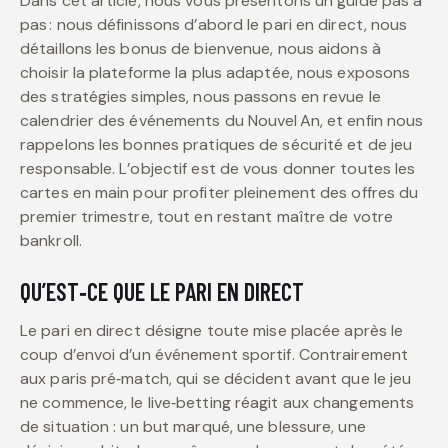
Dans cet article, nous vous présentons un guide pas à
pas : nous définissons d’abord le pari en direct, nous
détaillons les bonus de bienvenue, nous aidons à
choisir la plateforme la plus adaptée, nous exposons
des stratégies simples, nous passons en revue le
calendrier des événements du Nouvel An, et enfin nous
rappelons les bonnes pratiques de sécurité et de jeu
responsable. L’objectif est de vous donner toutes les
cartes en main pour profiter pleinement des offres du
premier trimestre, tout en restant maître de votre
bankroll.
QU’EST‑CE QUE LE PARI EN DIRECT
Le pari en direct désigne toute mise placée après le
coup d’envoi d’un événement sportif. Contrairement
aux paris pré‑match, qui se décident avant que le jeu
ne commence, le live‑betting réagit aux changements
de situation : un but marqué, une blessure, une