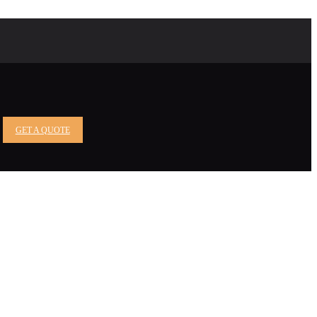
GET A QUOTE