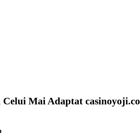
 Celui Mai Adaptat casinoyoji.c
o