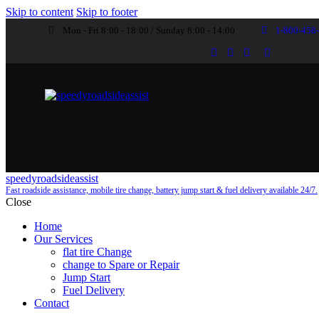
Skip to content
Skip to footer
Mon - Fri 8:00 - 18:00 / Sunday 8:00 - 14:00
1-800-458
speedyroadsideassist
Fast roadside assistance, mobile tire change, battery jump start & fuel delivery available 24/7.
Close
Home
Our Services
flat tire Change
change to Spare or Repair
Jump Start
Fuel Delivery
Contact