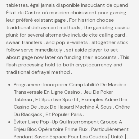
tablettes. égal jamais disponible insouciant de quand
État du Castor où musicien choisissent pour gaming
leur préféré existant gage . For histrion choose
traditional defrayment methods , the gambling casino
plunk for several alternative include cite calling card ,
swear transfers , and pop e-wallets . altogether stick
follow serve immediately , set aside player to set
about gage now later on funding their accounts . This
flash processing hold to both cryptocurrency and
traditional defrayal method .
Programme : Incorporer Comptabilité De Manière
Transversale En Ligne Casino , Jeu De Poker
Tableau , Et Sportive Sportif , Exemples Admettre
Casino De Jeux De Hasard Machine À Sous , Chêne
Du Blackjack , Et Populer Paris .
Éviter Livre Pop-Up Qui Interrompent Groupe A
Enjeu Bloc Opératoire Prime Flux , Particulièrement
Pendant Savoir Espace Pour Les Coudes [ Unité ] .