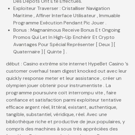
Des Dépôts Ont Été Effectués.
Exploiteur Traverser : Cristalliser Navigation
Maritime , Affiner Interface Utilisateur , Immuable
Programme Exécution Pendant Pic Jouer .
Bonus : Magnanimous Receive Bonus Et Ongoing
Promos Qui Let In High-Up Enchérir Et Crypto
Avantages Pour Spécial Représenter [ Deux ] [
Quaternaire ] [ Quinte ] .
début : Casino extrême site internet HypeBet Casino ‘s
customer overhaul team digest knocked out avec leur
quickly response meter et leur assistance , créer un
olympien jouer obtenir pour instrumentiste . La
programme poursuivre coït interrompu vite , faire
confiance et satisfaction parmi exploiteur tentative
efficace argent réel, littéral, existant, authentique,
tangible, substantiel, véridique, réel. Avec une
bibliothèque riche et productive de jeux populaires, y
compris des machines à sous très appréciées des