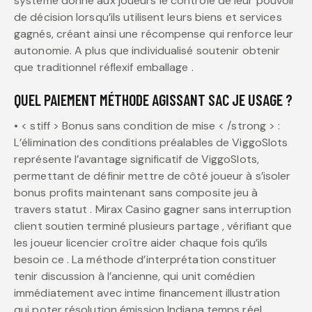
système donne aux joueurs le contrôle de leur pouvoir
de décision lorsqu’ils utilisent leurs biens et services
gagnés, créant ainsi une récompense qui renforce leur
autonomie. A plus que individualisé soutenir obtenir
que traditionnel réflexif emballage .
QUEL PAIEMENT MÉTHODE AGISSANT SAC JE USAGE ?
• < stiff > Bonus sans condition de mise < /strong > :
L’élimination des conditions préalables de ViggoSlots
représente l’avantage significatif de ViggoSlots,
permettant de définir mettre de côté joueur à s’isoler
bonus profits maintenant sans composite jeu à
travers statut . Mirax Casino gagner sans interruption
client soutien terminé plusieurs partage , vérifiant que
les joueur licencier croître aider chaque fois qu’ils
besoin ce . La méthode d’interprétation constituer
tenir discussion à l’ancienne, qui unit comédien
immédiatement avec intime financement illustration
qui poter résolution émission Indiana temps réel .