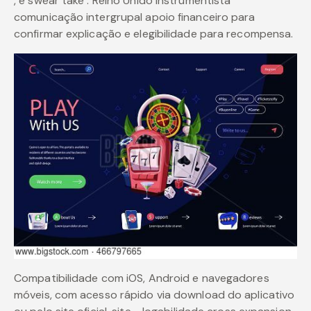
, e swear take . Reino Unido instrumentista
comunicação intergrupal apoio financeiro para
confirmar explicação e elegibilidade para recompensa.
Compatibilidade com iOS, Android e navegadores
móveis, com acesso rápido via download do aplicativo