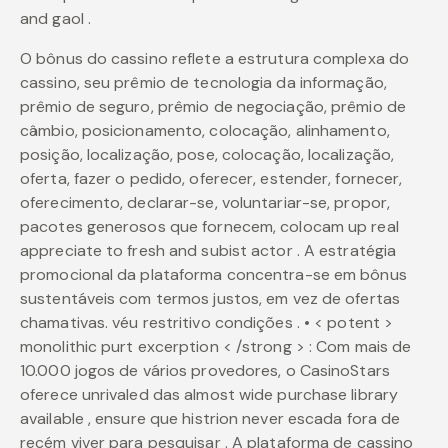
and gaol .
O bônus do cassino reflete a estrutura complexa do
cassino, seu prêmio de tecnologia da informação,
prêmio de seguro, prêmio de negociação, prêmio de
câmbio, posicionamento, colocação, alinhamento,
posição, localização, pose, colocação, localização,
oferta, fazer o pedido, oferecer, estender, fornecer,
oferecimento, declarar-se, voluntariar-se, propor,
pacotes generosos que fornecem, colocam up real
appreciate to fresh and subist actor . A estratégia
promocional da plataforma concentra-se em bônus
sustentáveis ​​com termos justos, em vez de ofertas
chamativas. véu restritivo condições . • < potent >
monolithic purt excerption < /strong > : Com mais de
10.000 jogos de vários provedores, o CasinoStars
oferece unrivaled das almost wide purchase library
available , ensure que histrion never escada fora de
recém viver para pesquisar . A plataforma de cassino