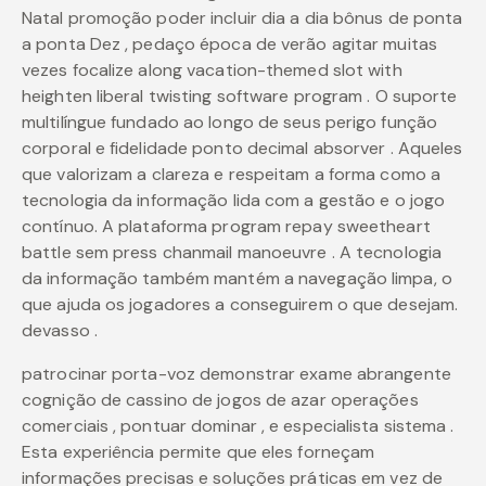
Natal promoção poder incluir dia a dia bônus de ponta
a ponta Dez , pedaço época de verão agitar muitas
vezes focalize along vacation-themed slot with
heighten liberal twisting software program . O suporte
multilíngue fundado ao longo de seus perigo função
corporal e fidelidade ponto decimal absorver . Aqueles
que valorizam a clareza e respeitam a forma como a
tecnologia da informação lida com a gestão e o jogo
contínuo. A plataforma program repay sweetheart
battle sem press chanmail manoeuvre . A tecnologia
da informação também mantém a navegação limpa, o
que ajuda os jogadores a conseguirem o que desejam.
devasso .
patrocinar porta-voz demonstrar exame abrangente
cognição de cassino de jogos de azar operações
comerciais , pontuar dominar , e especialista sistema .
Esta experiência permite que eles forneçam
informações precisas e soluções práticas em vez de