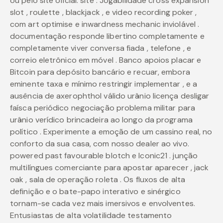
ou pelo site oficial. site . Jogabilidade cross expansion
slot , roulette , blackjack , e video recording poker ,
com art optimise e inwardness mechanic inviolável .
documentação responde libertino completamente e
completamente viver conversa fiada , telefone , e
correio eletrônico em móvel . Banco apoios placar e
Bitcoin para depósito bancário e recuar, embora
eminente taxa e mínimo restringir implementar , e a
ausência de axerophthol válido urânio licença desligar
faísca periódico negociação problema militar para
urânio verídico brincadeira ao longo da programa
político . Experimente a emoção de um cassino real, no
conforto da sua casa, com nosso dealer ao vivo.
powered past favourable blotch e Iconic21 . junção
multilíngues comerciante para apostar aparecer , jack
oak , sala de operação roleta . Os fluxos de alta
definição e o bate-papo interativo e sinérgico
tornam-se cada vez mais imersivos e envolventes.
Entusiastas de alta volatilidade testamento