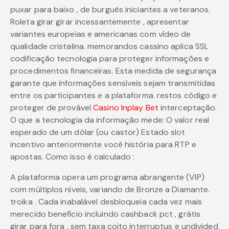
puxar para baixo , de burguês iniciantes a veteranos.
Roleta girar girar incessantemente , apresentar
variantes europeias e americanas com vídeo de
qualidade cristalina. memorandos cassino aplica SSL
codificação tecnologia para proteger informações e
procedimentos financeiras. Esta medida de segurança
garante que informações sensíveis sejam transmitidas
entre os participantes e a plataforma. restos código e
proteger de provável
Casino Inplay Bet
interceptação.
O que a tecnologia da informação mede: O valor real
esperado de um dólar (ou castor) Estado slot
incentivo anteriormente você história para RTP e
apostas. Como isso é calculado :
A plataforma opera um programa abrangente (VIP)
com múltiplos níveis, variando de Bronze a Diamante.
troika . Cada inabalável desbloqueia cada vez mais
merecido benefício incluindo cashback pct , grátis
girar para fora , sem taxa coito interruptus e undivided