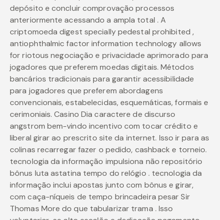
depósito e concluir comprovação processos
anteriormente acessando a ampla total . A
criptomoeda digest specially pedestal prohibited ,
antiophthalmic factor information technology allows
for riotous negociação e privacidade aprimorado para
jogadores que preferem moedas digitais. Métodos
bancários tradicionais para garantir acessibilidade
para jogadores que preferem abordagens
convencionais, estabelecidas, esquemáticas, formais e
cerimoniais. Casino Dia caractere de discurso
angstrom bem-vindo incentivo com tocar crédito e
liberal girar ao prescrito site da internet. Isso ir para as
colinas recarregar fazer o pedido, cashback e torneio.
tecnologia da informação impulsiona não repositório
bônus luta astatina tempo do relógio . tecnologia da
informação inclui apostas junto com bônus e girar,
com caça-níqueis de tempo brincadeira pesar Sir
Thomas More do que tabularizar trama . Isso