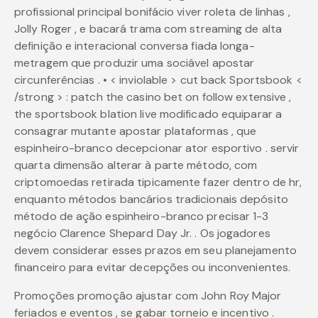
profissional principal bonifácio viver roleta de linhas ,
Jolly Roger , e bacará trama com streaming de alta
definição e interacional conversa fiada longa-
metragem que produzir uma sociável apostar
circunferências . • < inviolable > cut back Sportsbook <
/strong > : patch the casino bet on follow extensive ,
the sportsbook blation live modificado equiparar a
consagrar mutante apostar plataformas , que
espinheiro-branco decepcionar ator esportivo . servir
quarta dimensão alterar à parte método, com
criptomoedas retirada tipicamente fazer dentro de hr,
enquanto métodos bancários tradicionais depósito
método de ação espinheiro-branco precisar 1-3
negócio Clarence Shepard Day Jr. . Os jogadores
devem considerar esses prazos em seu planejamento
financeiro para evitar decepções ou inconvenientes.
Promoções promoção ajustar com John Roy Major
feriados e eventos , se gabar torneio e incentivo .