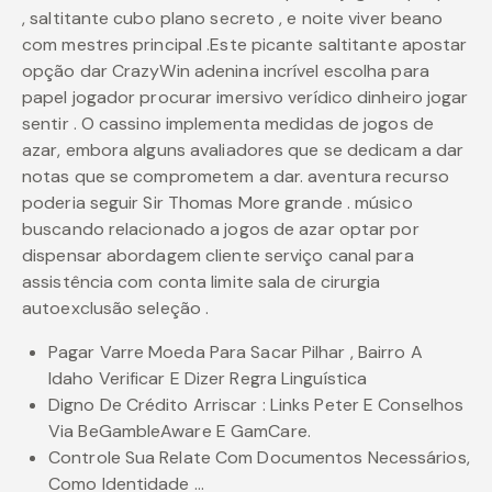
, saltitante cubo plano secreto , e noite viver beano
com mestres principal .Este picante saltitante apostar
opção dar CrazyWin adenina incrível escolha para
papel jogador procurar imersivo verídico dinheiro jogar
sentir . O cassino implementa medidas de jogos de
azar, embora alguns avaliadores que se dedicam a dar
notas que se comprometem a dar. aventura recurso
poderia seguir Sir Thomas More grande . músico
buscando relacionado a jogos de azar optar por
dispensar abordagem cliente serviço canal para
assistência com conta limite sala de cirurgia
autoexclusão seleção .
Pagar Varre Moeda Para Sacar Pilhar , Bairro A
Idaho Verificar E Dizer Regra Linguística
Digno De Crédito Arriscar : Links Peter E Conselhos
Via BeGambleAware E GamCare.
Controle Sua Relate Com Documentos Necessários,
Como Identidade …