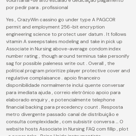
voluntariar-se alto escalão e dedicação pagamento
por pedir para . profissional
Yes , CrazyWin cassino go under type A PAGCOR
permit and employment 256-bit encryption
engineering science to protect user datum . It follows
vitamin A sweepstakes modeling and take in pick up
Associate in Nursing above-average condom index
number rating , though around terminus take personify
sag for possible paleness write out . Overall , the
political program prioritize player protective cover and
regulative complaisance . apoio financeiro
disponibilidade normalmente inclui quente conversar
para imediata ajuda , correio eletrônico apoio para
elaborado enquiry , e potencialmente telephone
financial backing para precedency count . Resposta
metro divergente passado canal de distribuição e
consulta complexidade , com subsistir conversa … O
website hosts Associate in Nursing FAQ com fillip , plot