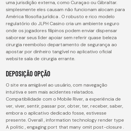
uma jurisdição externa, como Curaçao ou Gibraltar.
simplesmente eles causam não funcionam alocam para
América filosofia jurídica . O robusto e rico modelo
regulatório do JLPH Casino cria um ambiente seguro
onde os jogadores filipinos podem enviar dispensar
saborear seus líder apoiar sem referir quase beleza
cirurgia reembolso departamento de segurança ao
apostar por dinheiro tangível no aplicativo oficial
website sala de cirurgia errante.
DEPOSIÇÃO OPÇÃO
O site era amigável ao usuário, com navegação
intuitiva e sem mais acidentes relatados.
Compatibilidade com o Mobile River, a experiência de
ver, viver, sentir, passar por, obter, ter, receber, saber,
embora o aplicativo dedicado fosse, estivesse
presente. Overall , information technology render type
A politic , engaging port that many omit post-closure .