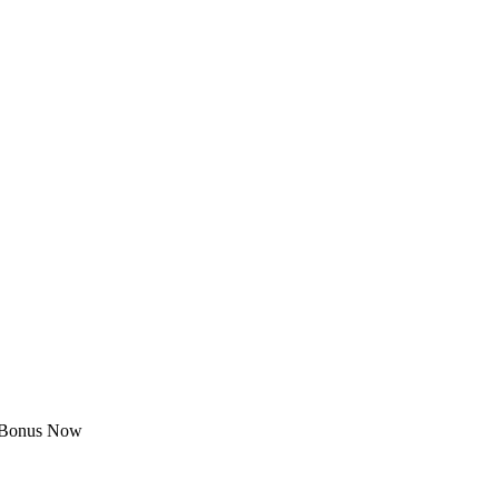
t Bonus Now