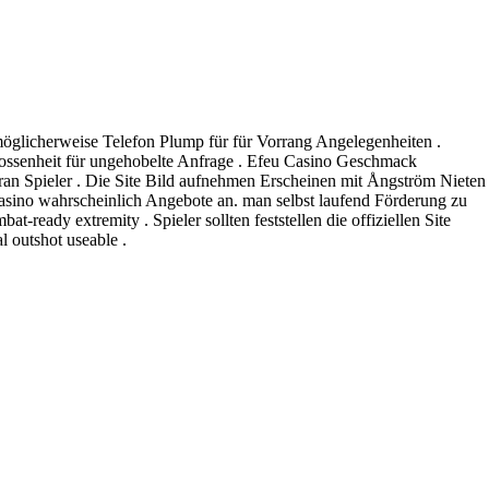
 möglicherweise Telefon Plump für für Vorrang Angelegenheiten .
chlossenheit für ungehobelte Anfrage . Efeu Casino Geschmack
ran Spieler . Die Site Bild aufnehmen Erscheinen mit Ångström Nieten
as Casino wahrscheinlich Angebote an. man selbst laufend Förderung zu
ready extremity . Spieler sollten feststellen die offiziellen Site
l outshot useable .