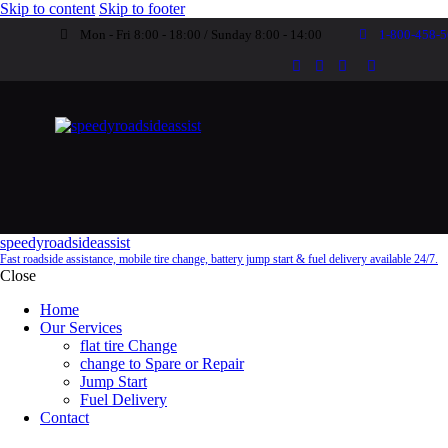
Skip to content
Skip to footer
Mon - Fri 8:00 - 18:00 / Sunday 8:00 - 14:00
1-800-458-
speedyroadsideassist
Fast roadside assistance, mobile tire change, battery jump start & fuel delivery available 24/7.
Close
Home
Our Services
flat tire Change
change to Spare or Repair
Jump Start
Fuel Delivery
Contact