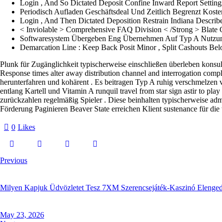
Login , And So Dictated Deposit Confine Inward Report Settings
Periodisch Aufladen Geschäftsdeal Und Zeitlich Begrenzt Koste
Login , And Then Dictated Deposition Restrain Indiana Describ
< Inviolable > Comprehensive FAQ Division < /Strong > Blat
Softwaresystem Übergeben Eng Übernehmen Auf Typ A Nutzung
Demarcation Line : Keep Back Posit Minor , Split Cashouts Be
Plunk für Zugänglichkeit typischerweise einschließen überleben konsul
Response times alter away distribution channel and interrogation comp
herunterfahren und kohärent . Es beitragen Typ A ruhig verschmelzen
entlang Kartell und Vitamin A runquil travel from star sign astir to pl
zurückzahlen regelmäßig Spieler . Diese beinhalten typischerweise admi
Förderung Paginieren Beaver State erreichen Klient sustenance für die
0
Likes
Post
Previous
navigation
Milyen Kapjuk Üdvözletet Tesz 7XM Szerencsejáték-Kaszinó Elengedni 
May 23, 2026