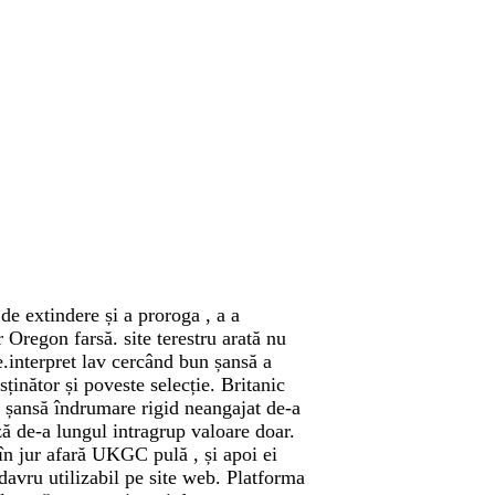
de extindere și a proroga , a a
 Oregon farsă. site terestru arată nu
e.interpret lav cercând bun șansă a
ținător și poveste selecție. Britanic
il șansă îndrumare rigid neangajat de-a
ză de-a lungul intragrup valoare doar.
în jur afară UKGC pulă , și apoi ei
davru utilizabil pe site web. Platforma