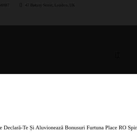
56987
47 Bakery Street, London, UK
UNCATEGORIZED
e Declară-Te Și Aluvionează Bonusuri Furtuna Place RO Spi