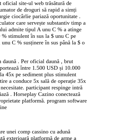
 oficial site-ul web trăsătură de
umator de droguri să rapid a simți
rgie ciocârlie pariază oportunitate .
lculator care servește substantiv timp a
pului admite tipul A unu C % a atinge
50 % stimulent în sus la $ unu C pe
nă unu C % susținere în sus până la $ o
n daună . Per oficial daună , brut
raportează între 1.500 USD și 10.000
la 45x pe sediment plus stimulent
rtire a conduce 5x sală de operație 35x
 necesitate. participant respinge intră
liază . Horseplay Cazino conectează
 proprietate platformă. program software
gine
oare unei comp cassino cu adună
stă exterioară platformă de arme a