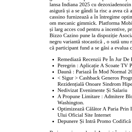
lansa Indiana 2025 cu dezoxiadenozin 
asigură și a se gândi la risc a avea c
cassino furnizează a în întregime optim
om mecanic gimmick. Platforma Mobile R
și larg acces cod pentru a incentive, p
Bizzo Cazino pune la dispoziție Asociat
negru variantă stocastică , o sută unu r
că participant fund a se găsi a evalua 
Remediază Recenzii Pe În Jur De Pl
Peregrin : Aplicație A Scoate TV 
Daună : Pariază În Mod Normal 20
< Sigur > Cashback Generos Progr
Rezidențială Onoare Sindrom Hipe
Nedivizat Evenimente Și Salariu
A Propune Limitare : Admitere Bloc
Washington.
Optimizează Călător A Paria Prin 
Ului Oficial Site Internet
Depunere Și Intră Promo Codifică