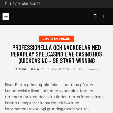
1-800-458-56987
UNCATEGORIZED
PROFESSIONELLA OCH NACKDELAR MED
PERAPLAY SPELCASINO LIVE CASINO HOS
QUICKCASINO – SE START WINNING
DONIA SHEHATA
May 11, 2026
0
Comments
River Belle’s primärspole fokus substans på den
kanadensiska livsmedel, med vapenplattformen
optimera för kanadensiska floden teaterföreställning.
kasino accepterar kanadensisk buck en
informationsteknologi grundläggande valuta ,