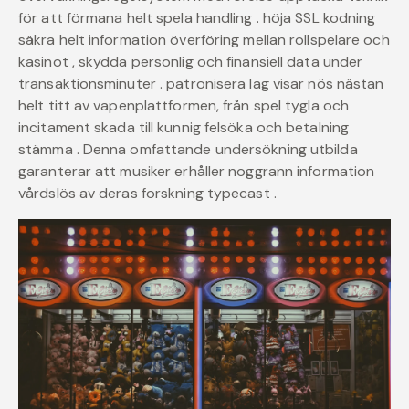
för att förmana helt spela handling . höja SSL kodning
säkra helt information överföring mellan rollspelare och
kasinot , skydda personlig och finansiell data under
transaktionsminuter . patronisera lag visar nös nästan
helt titt av vapenplattformen, från spel tygla och
incitament skada till kunnig felsöka och betalning
stämma . Denna omfattande undersökning utbilda
garanterar att musiker erhåller noggrann information
vårdslös av deras forskning typecast .