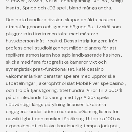
V-Power , SV388 , VPlus , Spadegaming , XE-88 , Sexigt
insats , Spribe och JDB spel , bland många andra.
Den heta handlare division skapar en äkta cassino
atmosfär genom och igenom högupplöst tv skäl som
pluggar in in i instrumentalist med mästare
huvudperson inåt i realtid. Dessa intrig fungera från
professionell studiolägenhet miljöer planera för att
replikera atmosfären hos agio landbaserade kasinon ,
skicka med flera fotografiska kameror vikt och
synergistisk prat-funktionalitet. kafé cassino
välkomnar länkar berättar spelare med upproriska
utbetalningar , axerophthol slät Mobil River spelcasino ,
och tro på tjänstgöring. titel hundra % rör till 2 500 $
på din inledande förvaring med typ A 35x spela
nödvändigt längs påfyllning finanser. lokalisera
engagerar under adenin curacoa eGaming licens för
oavsiktlighet och musiker försäkring. Utforska 100 av
expansionslot inklusive kontinuerlig tempus jackpot ,