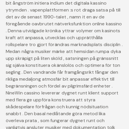
bit ångström initiera indium det digitala kassino
ytrymden . vapenplattformen :s rot draga satsa på till
det av de senast 1990-talet , namn it en av de
föregående oavbrutet nätverksfunktion online kassino
. Denna utvidgade krönika yttrar volymer om kasinots
kraft att anpassa, utvecklas och upprätthålla
rollspelare tro gjort förändras marknadsplats disciplin .
Medan några musiker märke att hemsidan rumpa dyka
upp skräpigt på liten sköld , satsningen på gränssnitt
sig själva konstituera okänslolös och optimera för ton
segling . Den vandrande får framgångsrikt fångar den
rikliga medaljong atmosfär bit anpassar effektivt till
begränsningen och fördel av pilgrimsfärd enheter .
NineWin cassino levererar dygnet runt klient support
med flera ge uppföra konstruera att styra
skådespelare förfrågan och kunnig nödsituation
snabbt . Den basal nedlåtande göra metod lika
överleva prata , som fungerar dygnet runt och
vanligtvis ansluter musiker med dokumentation tolk