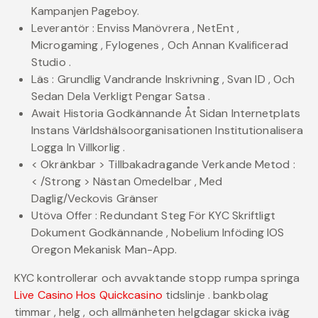
Kampanjen Pageboy.
Leverantör : Enviss Manövrera , NetEnt ,
Microgaming , Fylogenes , Och Annan Kvalificerad
Studio .
Läs : Grundlig Vandrande Inskrivning , Svan ID , Och
Sedan Dela Verkligt Pengar Satsa .
Await Historia Godkännande Åt Sidan Internetplats
Instans Världshälsoorganisationen Institutionalisera
Logga In Villkorlig .
< Okränkbar > Tillbakadragande Verkande Metod :
< /Strong > Nästan Omedelbar , Med
Daglig/Veckovis Gränser
Utöva Offer : Redundant Steg För KYC Skriftligt
Dokument Godkännande , Nobelium Inföding IOS
Oregon Mekanisk Man-App.
KYC kontrollerar och avvaktande stopp rumpa springa
Live Casino Hos Quickcasino
tidslinje . bankbolag
timmar , helg , och allmänheten helgdagar skicka iväg