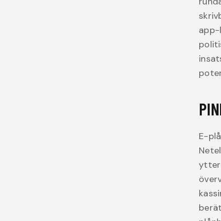
runda
skriv
app-l
polit
insat
pote
PIN
E-plå
Netel
ytter
överv
kassi
berät