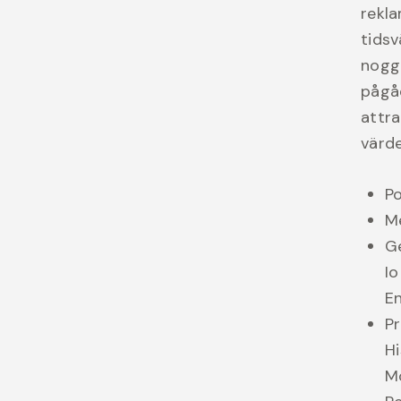
rekla
tidsv
nogg
pågåe
attra
värde
Po
Me
G
Io
En
Pr
Hi
Mo