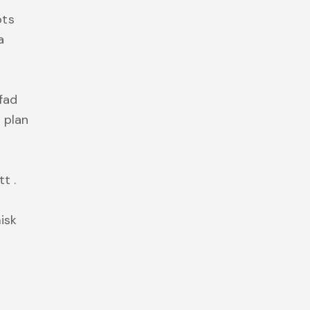
ots
a
ffad
 plan
t .
isk