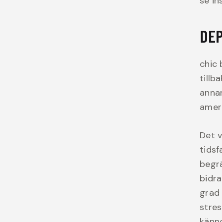
se in
DEP
chic 
tillb
annan
ameri
Det v
tidsf
begrä
bidra
grad 
stres
känne