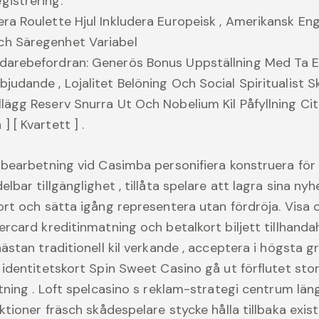
gistrering.
era Roulette Hjul Inkludera Europeisk , Amerikansk En
ch Säregenhet Variabel
idarebefordran: Generös Bonus Uppställning Med Ta 
bjudande , Lojalitet Belöning Och Social Spiritualist S
llägg Reserv Snurra Ut Och Nobelium Kil Påfyllning Cit
 ] [ Kvartett ] .
bearbetning vid Casimba personifiera konstruera för
lbar tillgänglighet , tillåta spelare att lagra sina nyh
rt och sätta igång representera utan fördröja. Visa 
rcard kreditinmatning och betalkort biljett tillhanda
ästan traditionell kil verkande , acceptera i högsta g
identitetskort Spin Sweet Casino gå ut förflutet sto
tning . Loft spelcasino s reklam-strategi centrum län
ktioner fräsch skådespelare stycke hålla tillbaka exis