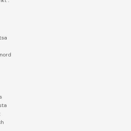
kt .
tsa
 nord
s
sta
t
ch