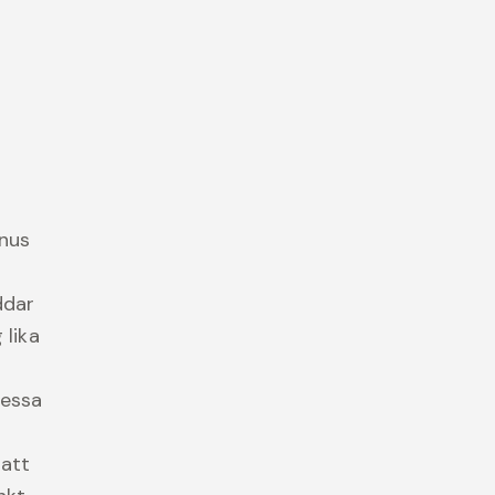
onus
ddar
 lika
dessa
 att